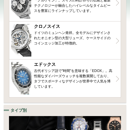
「ノルケイン」。スイスの時計作りの伝統と最新
テクノロジーが融合したハイレベルなタイムピー
スを豊富にラインナップしています。
クロノスイス
ドイツのミュンヘン発祥。全モデルにデザインさ
れたオニオン型の大型リューズ、ケースサイドの
コインエッジ加工が特徴的。
エドックス
古代ギリシア語で"時間"を意味する「EDOX」。高
性能なダイバーズウォッチを複数展開しており、
タフでスポーティなデザインが世界中で人気を博
しています。
タイプ別