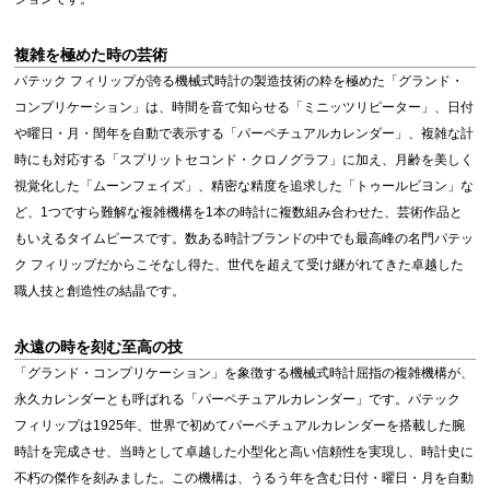
複雑を極めた時の芸術
パテック フィリップが誇る機械式時計の製造技術の粋を極めた「グランド・
コンプリケーション」は、時間を音で知らせる「ミニッツリピーター」、日付
や曜日・月・閏年を自動で表示する「パーペチュアルカレンダー」、複雑な計
時にも対応する「スプリットセコンド・クロノグラフ」に加え、月齢を美しく
視覚化した「ムーンフェイズ」、精密な精度を追求した「トゥールビヨン」な
ど、1つですら難解な複雑機構を1本の時計に複数組み合わせた、芸術作品と
もいえるタイムピースです。数ある時計ブランドの中でも最高峰の名門パテッ
ク フィリップだからこそなし得た、世代を超えて受け継がれてきた卓越した
職人技と創造性の結晶です。
永遠の時を刻む至高の技
「グランド・コンプリケーション」を象徴する機械式時計屈指の複雑機構が、
永久カレンダーとも呼ばれる「パーペチュアルカレンダー」です。パテック
フィリップは1925年、世界で初めてパーペチュアルカレンダーを搭載した腕
時計を完成させ、当時として卓越した小型化と高い信頼性を実現し、時計史に
不朽の傑作を刻みました。この機構は、うるう年を含む日付・曜日・月を自動