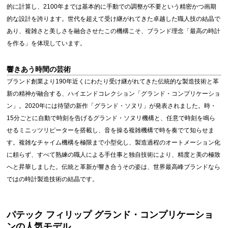
的に計算し、2100年までは基本的に手動での調整が不要という精密かつ画期
的な設計を誇ります。世代を超えて受け継がれてきた卓越した職人技の結晶で
あり、複雑さと美しさを融合させたこの機構こそ、ブランド理念「最高の時計
を作る」を体現しています。
響きあう時間の芸術
ブランド創業より190年近くにわたり受け継がれてきた伝統的な製造技術と革
新の精神が融合する、ハイエンドコレクション「グランド・コンプリケーショ
ン」。2020年には待望の新作「グランド・ソヌリ」が発表されました。時・
15分ごとに自動で時刻を告げるグランド・ソヌリ機構と、任意で時刻を鳴ら
せるミニッツリピーターを搭載し、音を操る複雑機構で時を奏でて知らせま
す。複雑なチャイム機構を極限まで小型化し、製造過程のオートメーション化
に頼らず、すべて熟練の職人による手仕事と独自技術により、精度と美の極致
へと昇華しました。伝統と革新が響き合うその姿は、世界最高峰ブランドなら
ではの時計製造技術の結晶です。
パテック フィリップ グランド・コンプリケーショ
ンの人気モデル