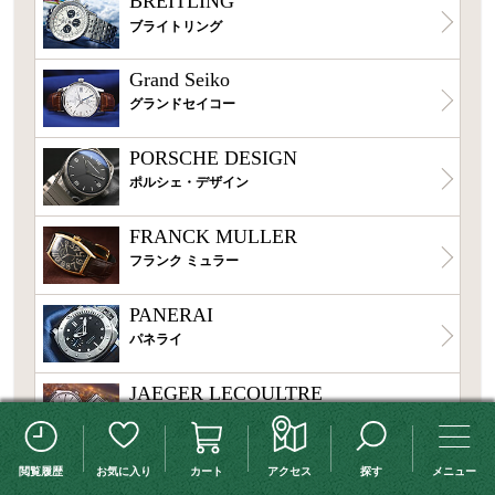
BREITLING
ブライトリング
Grand Seiko
グランドセイコー
PORSCHE DESIGN
ポルシェ・デザイン
FRANCK MULLER
フランク ミュラー
PANERAI
パネライ
JAEGER LECOULTRE
ジャガー・ルクルト
この検索条件を保存する
検索条件変更
AUDEMARS PIGUET
閲覧履歴
お気に入り
カート
アクセス
探す
メニュー