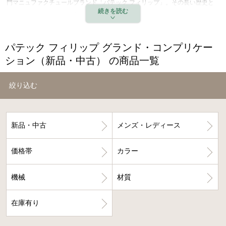
門マニュファクチュールブランド「パテック フィリップ」。その長い歴史と
卓越した時計製造技術を凝縮したシンボル的な存在が、コレクションの最上位
に位置する「グランドコンプリケーション・パーペチュアルカレンダー」で
す。
パテック フィリップ グランド・コンプリケー
ション（新品・中古） の商品一覧
パーペチュアルカレンダーとは、月ごとの日数の違いや4年に1度の閏年の調
整などを全て自動的に行うカレンダー機能で、機構の精密さはもちろんの事な
絞り込む
がら非常に高い技術力が要求されるため、限られた僅かな時計ブランドしか製
造できない超複雑機構です。
パテック フィリップは、この目に見えない時を正確に視覚化する永久カレン
新品・中古
メンズ・レディース
ダーの開発でも他をリードし、1985年の誕生以来20年以上も生産された
「3940」や、2006年登場の「5140」が長年にわたって高い人気を集め、以降
価格帯
カラー
も2016年に「5327」、2018年には「5270」をリリースし、正確に時を刻む
芸術的な傑作タイムピースを多数生み出し続けています。
機械
材質
在庫有り