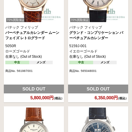
70%買取保証
70%買取保証
パテック フィリップ
パテック フィリップ
パーペチュアルカレンダー ムーン
グランド・コンプリケーション パ
フェイズ レトログラード
ーペチュアルカレンダー
5050R
5159J-001
ローズゴールド
イエローゴールド
在庫なし (Out of Stock)
在庫なし (Out of Stock)
中古
メンズ
中古
メンズ
商品No. 561987001
商品No. 565048001
SOLD OUT
SOLD OUT
5,800,000円
6,350,000円
（税込）
（税込）