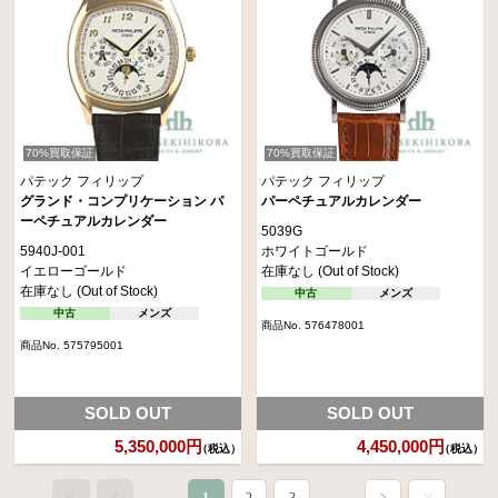
70%買取保証
70%買取保証
パテック フィリップ
パテック フィリップ
グランド・コンプリケーション パ
パーペチュアルカレンダー
ーペチュアルカレンダー
5039G
5940J-001
ホワイトゴールド
イエローゴールド
在庫なし (Out of Stock)
在庫なし (Out of Stock)
中古
メンズ
中古
メンズ
商品No. 576478001
商品No. 575795001
SOLD OUT
SOLD OUT
5,350,000円
4,450,000円
（税込）
（税込）
1
2
3