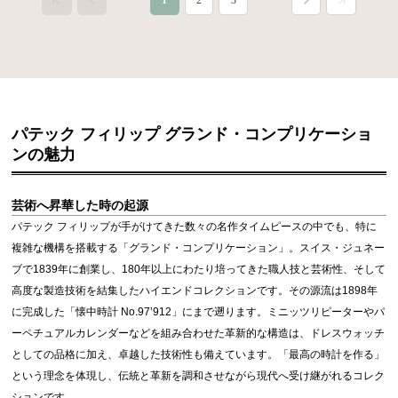
パテック フィリップ グランド・コンプリケーショ
ンの魅力
芸術へ昇華した時の起源
パテック フィリップが手がけてきた数々の名作タイムピースの中でも、特に
複雑な機構を搭載する「グランド・コンプリケーション」。スイス・ジュネー
ブで1839年に創業し、180年以上にわたり培ってきた職人技と芸術性、そして
高度な製造技術を結集したハイエンドコレクションです。その源流は1898年
に完成した「懐中時計 No.97’912」にまで遡ります。ミニッツリピーターやパ
ーペチュアルカレンダーなどを組み合わせた革新的な構造は、ドレスウォッチ
としての品格に加え、卓越した技術性も備えています。「最高の時計を作る」
という理念を体現し、伝統と革新を調和させながら現代へ受け継がれるコレク
ションです。