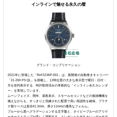
インラインで魅せる永久の暦
グランド・コンプリケーション
2021年に登場した「Ref.5236P‑001」は、新開発の自動巻きキャリバー
「31‑260 PS QL」を搭載し、12時位置の大きな表示窓で曜日・日付・
月を並列表示する、特許取得済みの革新的な「インライン永久カレンダ
ー」を実現しています。
ムーンフェイズ、閏年、昼夜表示、スモールセコンドなどの複雑機構を
備えながらも、すっきりと洗練された配置で高い視認性を確保。プラチ
ナ製ケースは直径41.3mm、厚さ11mmの優美なフォルム。
ブルーから黒へグラデーションする文字盤と、ネイビーブルーのアリゲ
ーターストラップが美しく調和する、エレガントな永久カレンダーモデ