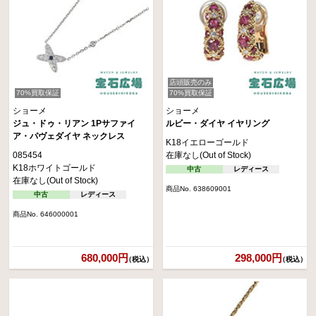
店頭販売のみ
70%買取保証
70%買取保証
ショーメ
ショーメ
ジュ・ドゥ・リアン 1Pサファイ
ルビー・ダイヤ イヤリング
ア・パヴェダイヤ ネックレス
K18イエローゴールド
085454
在庫なし(Out of Stock)
K18ホワイトゴールド
中古
レディース
在庫なし(Out of Stock)
商品No. 638609001
中古
レディース
商品No. 646000001
680,000円
298,000円
（税込）
（税込）