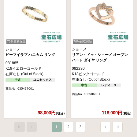
70%買取保証
70%買取保証
ショーメ
ショーメ
ビーマイラブ ハニカム リング
リアン・ドゥ・ショーメ オープン
ハート ダイヤ リング
081885
K18イエローゴールド
082230
在庫なし (Out of Stock)
K18ピンクゴールド
在庫なし (Out of Stock)
中古
ユニセックス
中古
レディース
商品No. 635477001
商品No. 633506001
98,000円
118,000円
（税込）
（税込）
1
2
3