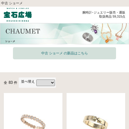
中古 ショーメ
腕時計･ジュエリー販売・通販
取扱商品 59,315点
中古 ショーメ の新品はこちら
並べ替え
83
全
件