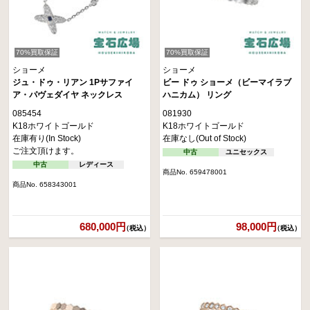
70%買取保証
70%買取保証
ショーメ
ショーメ
ジュ・ドゥ・リアン 1Pサファイ
ビー ドゥ ショーメ（ビーマイラブ
ア・パヴェダイヤ ネックレス
ハニカム） リング
085454
081930
K18ホワイトゴールド
K18ホワイトゴールド
在庫有り(In Stock)
在庫なし(Out of Stock)
ご注文頂けます。
中古
ユニセックス
中古
レディース
商品No. 659478001
商品No. 658343001
680,000円
98,000円
（税込）
（税込）