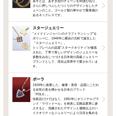
喜平とは、あずき型のチェーンを90度ひねり、
さらに押しつぶしたつくりのデザインをしたチ
ェーンのこと。ゴールド製の華やかで重厚感の
あるネックレスです。
スタージュエリー
”メイドインジャパンのクラフトマンシップ”を
ポリシーに、1946年に横浜の元町で誕生した
『スタージュエリー』。
トップレベルの品質”スタークオリティ”が徹底
された、丁寧で美しいデザインのジュエリーを
多数生み出しつづける日本発の高級ジュエリー
ブランドとして、現在は世界中で愛されていま
す。
ポーラ
1929年に創業した、健康・美容・品質にこだわ
る女性の美を輝かせる日本のブランド
「POLA」。
化粧品だけではなく、1981年にオリジナルブラ
ンド「ラヴィドール」を発表し宝飾品業界に参
入すると、洗練されたデザインと価格以上のハ
イクオリティなジュエリーにより注目を集める