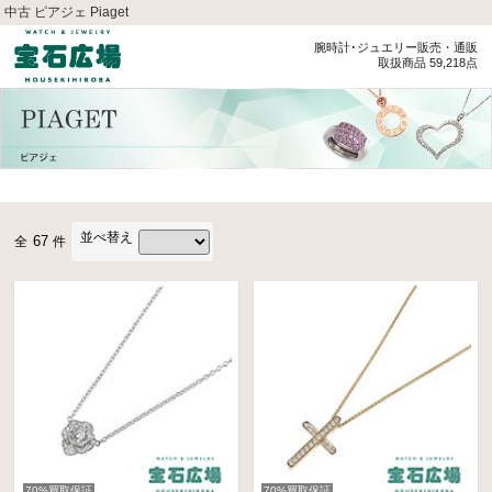
中古 ピアジェ Piaget
腕時計･ジュエリー販売・通販
取扱商品 59,218点
並べ替え
67
全
件
70%買取保証
70%買取保証