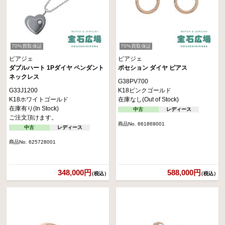
70%買取保証
70%買取保証
ピアジェ
ピアジェ
ダブルハート 1Pダイヤ ペンダント
ポセション ダイヤ ピアス
ネックレス
G38PV700
G33J1200
K18ピンクゴールド
K18ホワイトゴールド
在庫なし(Out of Stock)
在庫有り(In Stock)
中古
レディース
ご注文頂けます。
商品No. 661869001
中古
レディース
商品No. 625728001
348,000円
588,000円
（税込）
（税込）