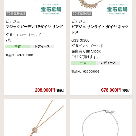
70%買取保証
70%買取保証
ピアジェ
ピアジェ
マジックガーデン 7Pダイヤ リング
ピアジェ サンライト ダイヤ ネック
レス
K18イエローゴールド
7号
G33R0300
K18ピンクゴールド
中古
レディース
在庫有り(In Stock)
商品No. 637133001
ご注文頂けます。
中古
レディース
商品No. 636609001
208,000円
678,000円
（税込）
（税込）