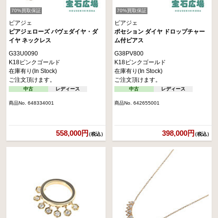
70%買取保証
70%買取保証
ピアジェ
ピアジェ
ピアジェローズ パヴェダイヤ・ダ
ポセション ダイヤ ドロップチャー
イヤ ネックレス
ム付ピアス
G33U0090
G38PV800
K18ピンクゴールド
K18ピンクゴールド
在庫有り(In Stock)
在庫有り(In Stock)
ご注文頂けます。
ご注文頂けます。
中古
レディース
中古
レディース
商品No. 648334001
商品No. 642655001
558,000円
398,000円
（税込）
（税込）