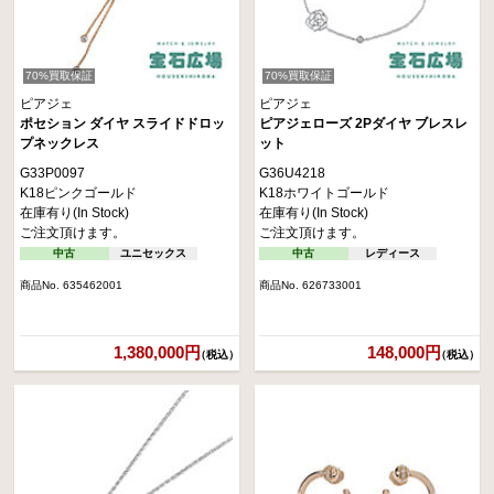
70%買取保証
70%買取保証
ピアジェ
ピアジェ
ポセション ダイヤ スライドドロッ
ピアジェローズ 2Pダイヤ ブレスレ
プネックレス
ット
G33P0097
G36U4218
K18ピンクゴールド
K18ホワイトゴールド
在庫有り(In Stock)
在庫有り(In Stock)
ご注文頂けます。
ご注文頂けます。
中古
ユニセックス
中古
レディース
商品No. 635462001
商品No. 626733001
1,380,000円
148,000円
（税込）
（税込）