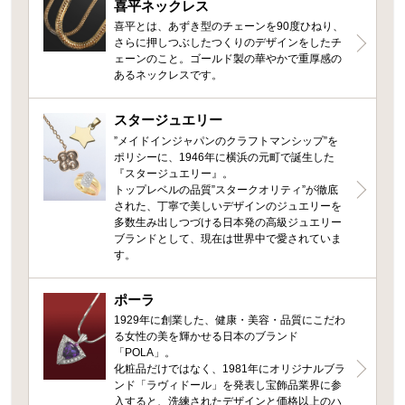
喜平ネックレス
喜平とは、あずき型のチェーンを90度ひねり、
さらに押しつぶしたつくりのデザインをしたチ
ェーンのこと。ゴールド製の華やかで重厚感の
あるネックレスです。
スタージュエリー
”メイドインジャパンのクラフトマンシップ”を
ポリシーに、1946年に横浜の元町で誕生した
『スタージュエリー』。
トップレベルの品質”スタークオリティ”が徹底
された、丁寧で美しいデザインのジュエリーを
多数生み出しつづける日本発の高級ジュエリー
ブランドとして、現在は世界中で愛されていま
す。
ポーラ
1929年に創業した、健康・美容・品質にこだわ
る女性の美を輝かせる日本のブランド
「POLA」。
化粧品だけではなく、1981年にオリジナルブラ
ンド「ラヴィドール」を発表し宝飾品業界に参
入すると、洗練されたデザインと価格以上のハ