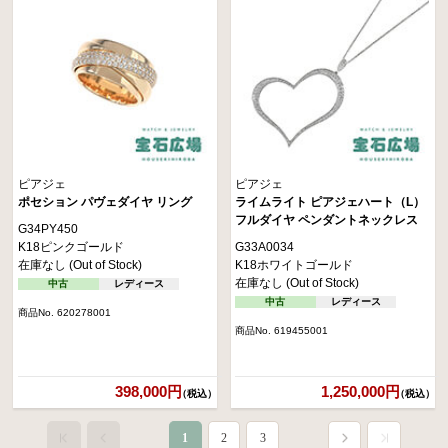
ピアジェ
ピアジェ
ポセション パヴェダイヤ リング
ライムライト ピアジェハート（L）
フルダイヤ ペンダントネックレス
G34PY450
K18ピンクゴールド
G33A0034
在庫なし (Out of Stock)
K18ホワイトゴールド
在庫なし (Out of Stock)
中古
レディース
中古
レディース
商品No. 620278001
商品No. 619455001
398,000円
1,250,000円
（税込）
（税込）
1
2
3