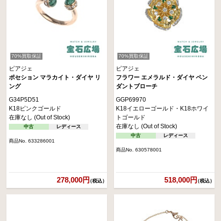
70%買取保証
70%買取保証
ピアジェ
ピアジェ
ポセション マラカイト・ダイヤ リ
フラワー エメラルド・ダイヤ ペン
ング
ダントブローチ
G34P5D51
GGP69970
K18ピンクゴールド
K18イエローゴールド・K18ホワイ
在庫なし (Out of Stock)
トゴールド
在庫なし (Out of Stock)
中古
レディース
中古
レディース
商品No. 633286001
商品No. 630578001
278,000円
518,000円
（税込）
（税込）