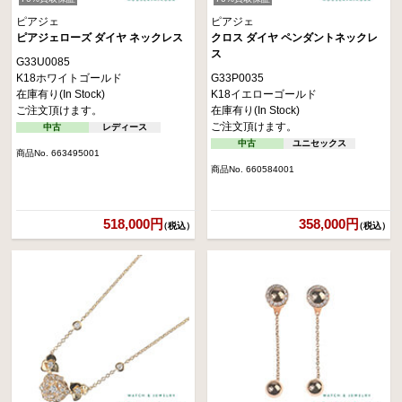
ピアジェ
ピアジェ
ピアジェローズ ダイヤ ネックレス
クロス ダイヤ ペンダントネックレ
ス
G33U0085
K18ホワイトゴールド
G33P0035
在庫有り(In Stock)
K18イエローゴールド
ご注文頂けます。
在庫有り(In Stock)
ご注文頂けます。
中古
レディース
中古
ユニセックス
商品No. 663495001
商品No. 660584001
518,000円
358,000円
（税込）
（税込）