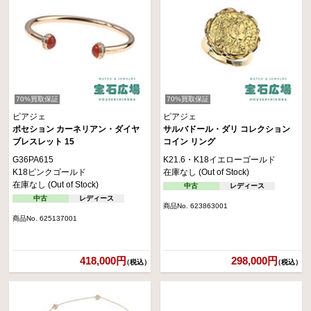
70%買取保証
70%買取保証
ピアジェ
ピアジェ
ポセション カーネリアン・ダイヤ
サルバドール・ダリ コレクション
ブレスレット 15
コイン リング
G36PA615
K21.6・K18イエローゴールド
K18ピンクゴールド
在庫なし (Out of Stock)
在庫なし (Out of Stock)
中古
レディース
中古
レディース
商品No. 623863001
商品No. 625137001
418,000円
298,000円
（税込）
（税込）