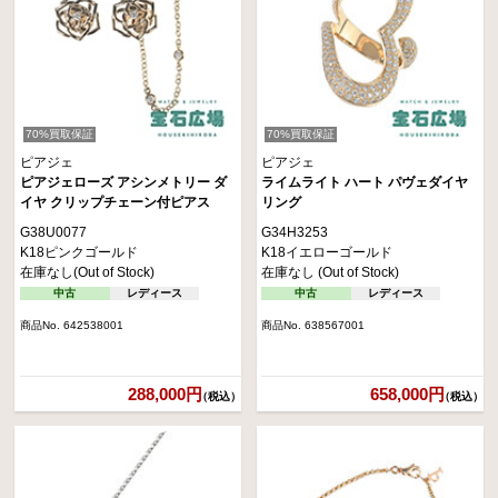
70%買取保証
70%買取保証
ピアジェ
ピアジェ
ピアジェローズ アシンメトリー ダ
ライムライト ハート パヴェダイヤ
イヤ クリップチェーン付ピアス
リング
G38U0077
G34H3253
K18ピンクゴールド
K18イエローゴールド
在庫なし(Out of Stock)
在庫なし (Out of Stock)
中古
レディース
中古
レディース
商品No. 642538001
商品No. 638567001
288,000円
658,000円
（税込）
（税込）