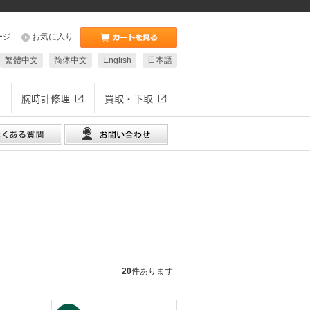
ージ
お気に入り
繁體中文
简体中文
English
日本語
腕時計修理
買取・下取
20
件あります