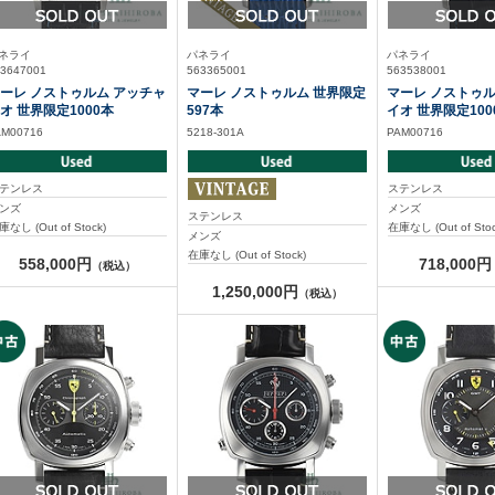
ネライ
パネライ
パネライ
3647001
563365001
563538001
ーレ ノストゥルム アッチャ
マーレ ノストゥルム 世界限定
マーレ ノストゥル
オ 世界限定1000本
597本
イオ 世界限定100
AM00716
5218-301A
PAM00716
テンレス
ステンレス
ンズ
メンズ
ステンレス
庫なし (Out of Stock)
在庫なし (Out of Stoc
メンズ
在庫なし (Out of Stock)
558,000円
718,000円
（税込）
1,250,000円
（税込）