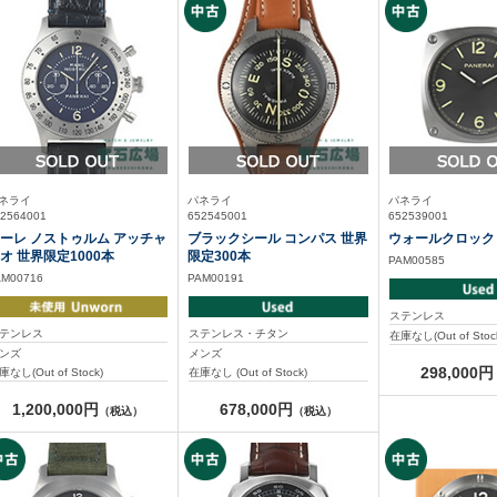
ネライ
パネライ
パネライ
2564001
652545001
652539001
ーレ ノストゥルム アッチャ
ブラックシール コンパス 世界
ウォールクロック
オ 世界限定1000本
限定300本
PAM00585
AM00716
PAM00191
ステンレス
テンレス
ステンレス・チタン
在庫なし(Out of Stoc
ンズ
メンズ
298,000円
庫なし(Out of Stock)
在庫なし (Out of Stock)
1,200,000円
678,000円
（税込）
（税込）