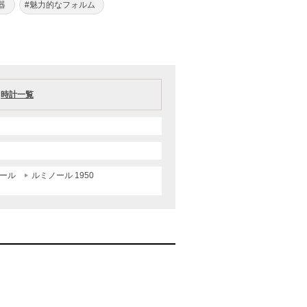
器
#魅力的なフォルム
時計一覧
ール
ルミノール 1950