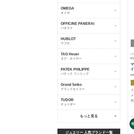
OMEGA
オメガ
OFFICINE PANERAI
パネライ
HUBLOT
ウブロ
TAG Heuer
パ
65
タグ・ホイヤー
マ
イ
PATEK PHILIPPE
パテック フィリップ
P
Grand Seiko
グランドセイコー
ス
メ
TUDOR
在
チューダー
もっと見る
ジュエリー 人気ブランド一覧