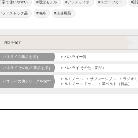
日常で使いやすい
#限定モデル
#アッチャイオ
#スポーツカー
#計
デッドストック品
#海外
#未使用品
時計を探す
パネライの商品を探す
パネライ一覧
パネライ その他の新品を探す
パネライ その他（新品）
ルミノール
サブマーシブル
ラジオミ
パネライの他シリーズを探す
ルミノール ドゥエ
革ベルト（新品）