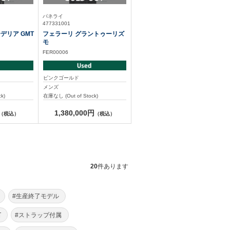
パネライ
477331001
デリア GMT
フェラーリ グラントゥーリズ
モ
FER00006
ピンクゴールド
メンズ
k)
在庫なし (Out of Stock)
1,380,000円
（税込）
（税込）
20
件あります
#生産終了モデル
T
#ストラップ付属