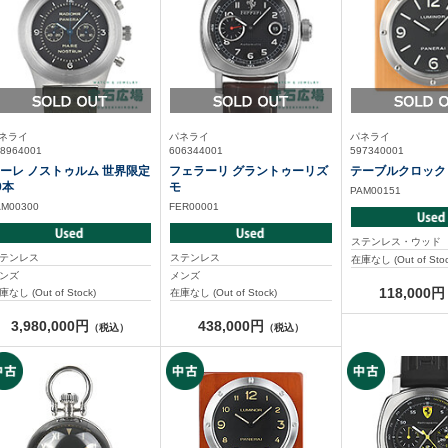
ネライ
パネライ
パネライ
8964001
606344001
597340001
ーレ ノストゥルム 世界限定
フェラーリ グラントゥーリズ
テーブルクロック
9本
モ
PAM00151
AM00300
FER00001
ステンレス・ウッド
テンレス
ステンレス
在庫なし (Out of Stoc
ンズ
メンズ
118,000円
庫なし (Out of Stock)
在庫なし (Out of Stock)
3,980,000円
438,000円
（税込）
（税込）