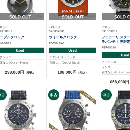
ネライ
パネライ
パネライ
6158001
596837001
591303001
ーブルクロック
ウォールクロック
フェラーリ スクー
ラパンテ 世界限定
AM00651
PAM00642
FER00010
テンレス
ステンレス・ウッド
ステンレス
庫なし (Out of Stock)
在庫なし (Out of Stock)
メンズ
298,000円
198,000円
在庫なし (Out of Stoc
（税込）
（税込）
658,000円