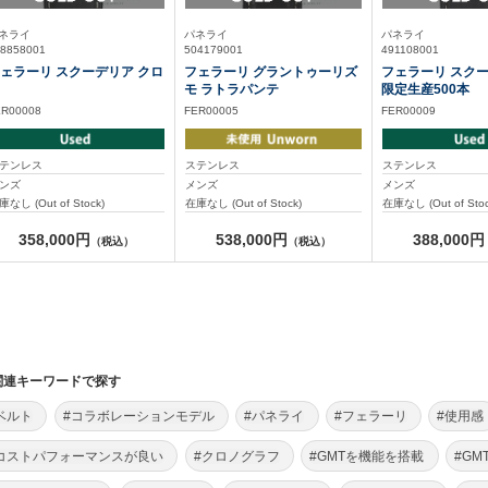
ネライ
パネライ
パネライ
8858001
504179001
491108001
ェラーリ スクーデリア クロ
フェラーリ グラントゥーリズ
フェラーリ スクー
モ ラトラパンテ
限定生産500本
ER00008
FER00005
FER00009
テンレス
ステンレス
ステンレス
ンズ
メンズ
メンズ
庫なし (Out of Stock)
在庫なし (Out of Stock)
在庫なし (Out of Stoc
358,000円
538,000円
388,000円
（税込）
（税込）
関連キーワードで探す
ベルト
#コラボレーションモデル
#パネライ
#フェラーリ
#使用感
コストパフォーマンスが良い
#クロノグラフ
#GMTを機能を搭載
#GM