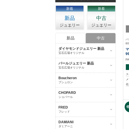
新着
新着
新品
中古
ジュエリー
ジュエリー
新品
中古
パ
60
ダイヤモンドジュエリー 新品
マ
宝石広場オリジナル
9
P
パールジュエリー 新品
宝石広場オリジナル
ス
Boucheron
メ
ブシュロン
在
CHOPARD
ショパール
FRED
フレッド
DAMIANI
ダミアーニ