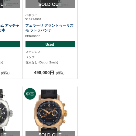
パネライ
516224001
ム アッチャ
フェラーリ グラントゥーリズ
0本
モ ラトラパンテ
FER00005
ステンレス
メンズ
k)
在庫なし (Out of Stock)
498,000円
（税込）
（税込）