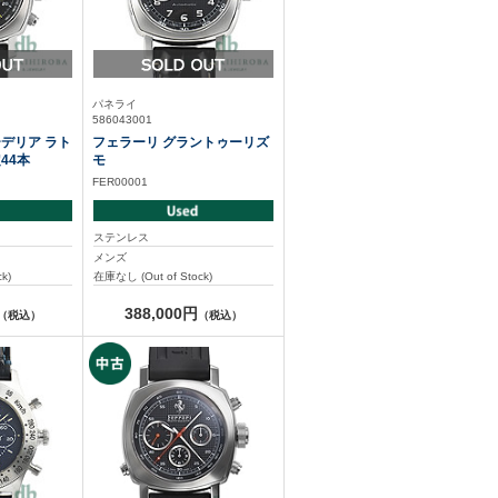
パネライ
586043001
デリア ラト
フェラーリ グラントゥーリズ
44本
モ
FER00001
ステンレス
メンズ
k)
在庫なし (Out of Stock)
388,000円
（税込）
（税込）