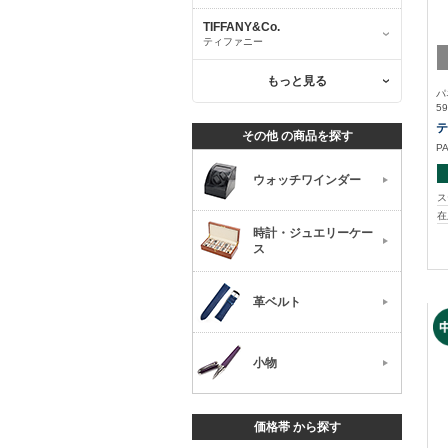
TIFFANY&Co.
ティファニー
もっと見る
パ
59
テ
その他 の商品を探す
P
ウォッチワインダー
ス
在
時計・ジュエリーケー
ス
革ベルト
小物
価格帯 から探す