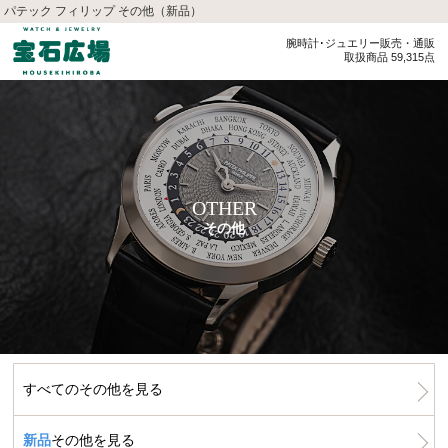
パテック フィリップ その他（新品）
腕時計･ジュエリー販売・通販
取扱商品 59,315点
OTHER
その他
すべてのその他を見る
新品
その他を見る