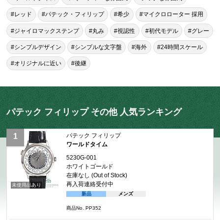
#レッド
#パテック・フィリップ
#希少
#マイクロローター 採用
#ジャイロマックステンプ
#丸み
#視認性
#初代モデル
#グレー
#シンプルデザイン
#シンプルな文字盤
#海外
#24時間スケール
#オリジナルに近い
#後継
パテック フィリップ その他 人気ランキング
パテック フィリップ
ワールドタイム
5230G-001
ホワイトゴールド
在庫なし (Out of Stock)
再入荷連絡受付中
未使用品あり
新品
メンズ
商品No. PP352