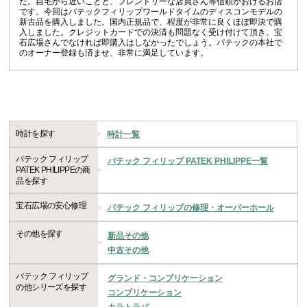
た。自宅から近いことと、フレンドリーな店員さん等信頼がおけるお店
です。今回はパテックフィリップワールドタイムのディスコンモデルの
新古品を購入しました。国内正規品で、程度が非常に良くほぼ即決で購
入しました。クレジットカードでの決済も問題なく受け付けて頂き、宝
石広場さんでなければ即購入はしなかったでしょう。パテックの本社で
のオーナー登録も済ませ、非常に満足しています。
時計を探す
時計一覧
パテック フィリップ
パテック フィリップ PATEK PHILIPPE一覧
PATEK PHILIPPEの商
品を探す
宝石広場の安心修理
パテック フィリップの修理・オーバーホール
その他を探す
新品その他
中古その他
パテック フィリップ
グランド・コンプリケーション
の他シリーズを探す
コンプリケーション
カラトラバ