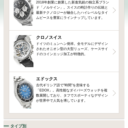
2018年創業に創業した新進気鋭の独立系ブラン
ド「ノルケイン」。スイスの時計作りの伝統と
最新テクノロジーが融合したハイレベルなタイ
ムピースを豊富にラインナップしています。
クロノスイス
ドイツのミュンヘン発祥。全モデルにデザイン
されたオニオン型の大型リューズ、ケースサイ
ドのコインエッジ加工が特徴的。
エドックス
古代ギリシア語で"時間"を意味する
「EDOX」。高性能なダイバーズウォッチを複
数展開しており、タフでスポーティなデザイン
が世界中で人気を博しています。
タイプ別