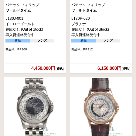
パテック フィリップ
パテック フィリップ
ワールドタイム
ワールドタイム
5130J-001
5130P-020
イエローゴールド
プラチナ
在庫なし (Out of Stock)
在庫なし (Out of Stock)
再入荷連絡受付中
再入荷連絡受付中
新品
メンズ
新品
メンズ
商品No. PP308
商品No. PP312
4,450,000円
6,150,000円
（税込）
（税込）