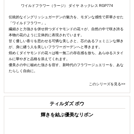
ワイルドフラワー（ラージ） ダイヤ ネックレス RGP774
伝統的なイングリッシュガーデンの魅力を、モダンな感性で昇華させた
「ワイルドフラワー」。
繊細さと力強さを併せ持つダイヤモンドの花々が、自然の中で咲き誇る
本物の花のように立体的に表現されています。
甘く優しい香りを思わせる可憐な美しさと、芯のあるフェミニンな輝き
が、身に纏う人を美しいフラワーガーデンへと導きます。
煌めくダイヤモンドの花々は唯一無二の存在感を放ち、あらゆるスタイ
ルに華やぎと品格を添えてくれます。
優美さの中に秘めた強さを宿す、新時代のフラワージュエリーを、あな
たらしく自由に。
このシリーズを見る>>
ティルダズ ボウ
輝きを結ぶ優美なリボン