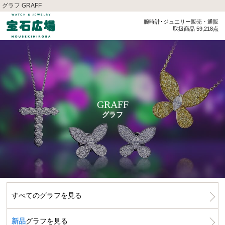
グラフ GRAFF
腕時計･ジュエリー販売・通販
取扱商品 59,218点
GRAFF
グラフ
すべてのグラフを見る
新品
グラフを見る