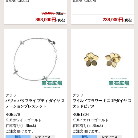
商品No. GRJ024
商品No. GRJ078
926000
898,000円
238,000円
（税込）
（税込）
グラフ
グラフ
パヴェ バタフライ プティ ダイヤ ス
ワイルドフラワー ミニ 1Pダイヤ ス
テーションブレスレット
タッドピアス
RGB576
RGE1804
K18ホワイトゴールド
K18イエローゴールド
在庫有り(In Stock)
在庫有り(In Stock)
ご注文頂けます。
ご注文頂けます。
新品
レディース
新品
レディース