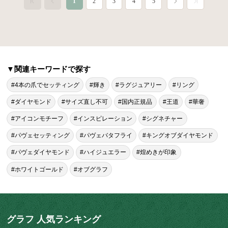
1
2
3
4
5
▼関連キーワードで探す
#4本の爪でセッティング
#輝き
#ラグジュアリー
#リング
#ダイヤモンド
#サイズ直し不可
#国内正規品
#王道
#華奢
#アイコンモチーフ
#インスピレーション
#シグネチャー
#パヴェセッティング
#パヴェバタフライ
#キングオブダイヤモンド
#パヴェダイヤモンド
#ハイジュエラー
#煌めきが印象
#ホワイトゴールド
#オブグラフ
グラフ 人気ランキング