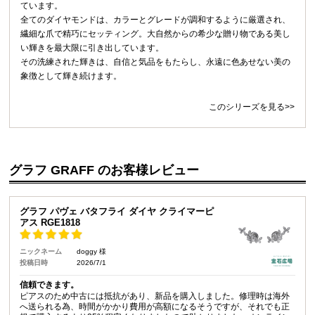
ています。
全てのダイヤモンドは、カラーとグレードが調和するように厳選され、
繊細な爪で精巧にセッティング。大自然からの希少な贈り物である美し
い輝きを最大限に引き出しています。
その洗練された輝きは、自信と気品をもたらし、永遠に色あせない美の
象徴として輝き続けます。
このシリーズを見る>>
グラフ GRAFF のお客様レビュー
グラフ パヴェ バタフライ ダイヤ クライマーピ
アス RGE1818
ニックネーム
doggy 様
投稿日時
2026/7/1
信頼できます。
ピアスのため中古には抵抗があり、新品を購入しました。修理時は海外
へ送られる為、時間がかかり費用が高額になるそうですが、それでも正