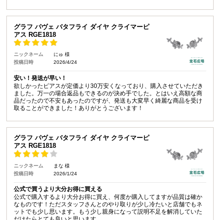
グラフ パヴェ バタフライ ダイヤ クライマーピ
アス RGE1818
ニックネーム
にゅ 様
投稿日時
2026/4/24
安い！発送が早い！
欲しかったピアスが定価より30万安くなっており、購入させていただき
ました。万一の場合返品もできるのが決め手でした。とはいえ高額な商
品だったので不安もあったのですが、発送も大変早く綺麗な商品を受け
取ることができました！ありがとうございます！
グラフ パヴェ バタフライ ダイヤ クライマーピ
アス RGE1818
ニックネーム
まな 様
投稿日時
2026/1/24
公式で買うより大分お得に買える
公式で購入するより大分お得に買え、何度か購入してますが品質は確か
なものです！ただスタッフさんとのやり取りが少し冷たいと店舗でもネ
ットでも少し思います。もう少し親身になって説明不足を解消していた
だけたらとても良いと思います。