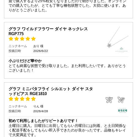
規で購入するより25%程安くなりましたので助かりました。オンライン
での購入でしたが、とても丁寧な梱包状態でした。大切に使います。あ
りがとうございました。
グラフ ワイルドフラワー ダイヤ ネックレス
RGP775
ニックネーム
おり 様
投稿日時
2026/6/22
小ぶりだけど華やか
とても綺麗な状態で受け取りました。また利用したいです。ありがとう
ございました！
グラフ ミニバタフライ シルエット ダイヤ スタ
ッドピアス RGE1810
ニックネーム
りん 様
投稿日時
2026/4/28
初めて利用しましたがリピートありです！
土曜日に購入。日曜日に出荷してもらい月曜日には到着、と土日関係な
く配送手配をしてもらい即入手できたのが良かったです。品物もキレイ
で大変満足です。