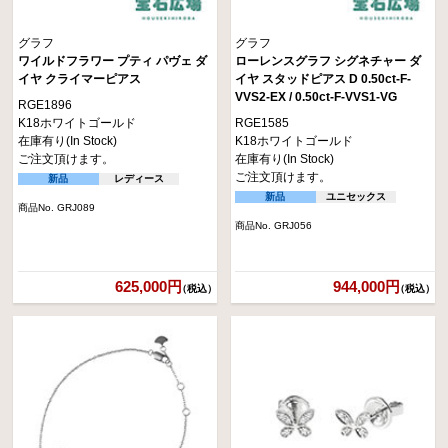
グラフ
グラフ
ワイルドフラワー プティ パヴェ ダ
ローレンスグラフ シグネチャー ダ
イヤ クライマーピアス
イヤ スタッドピアス D 0.50ct-F-
VVS2-EX / 0.50ct-F-VVS1-VG
RGE1896
K18ホワイトゴールド
RGE1585
在庫有り(In Stock)
K18ホワイトゴールド
ご注文頂けます。
在庫有り(In Stock)
ご注文頂けます。
新品
レディース
新品
ユニセックス
商品No. GRJ089
商品No. GRJ056
625,000円
944,000円
（税込）
（税込）