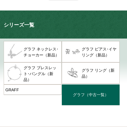
ド街の工房で下積みし、18歳で独立。その後、1960年に「グラフ ダイヤモン
ド社」を立ち上げました。
最上級のダイヤモンドを取り扱うグラフの評判は高く、アジアの富豪や中東の
シリーズ一覧
石油王からの絶大な信頼を得て、設立から13年でイギリスで最も権威のある
賞 "Queen's Award" を受賞しました。
グラフ ネックレス･
グラフ ピアス･イヤ
巨大な原石を自社でカットできる、グラフだけの技術とノウハウにより厳選さ
チョーカー（新品）
リング（新品）
れた石が、ロンドン本社の熟練の職人の手で丁寧に研磨され、美しいジュエリ
ーとなって誕生します。 また、原石からジュエリーになるまでの仕入れ・加
グラフ ブレスレッ
グラフ リング（新
工・販売の生産流通を自社で一貫して行うことで、徹底した品質管理を実現し
ト･バングル（新
品）
ています。
品）
GRAFF
グラフ
（中古一覧）