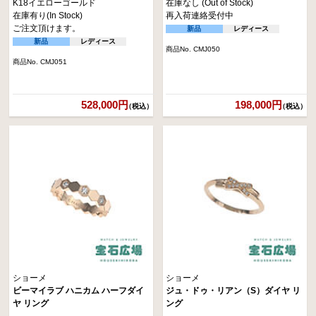
K18イエローゴールド
在庫なし (Out of Stock)
在庫有り(In Stock)
再入荷連絡受付中
ご注文頂けます。
新品
レディース
新品
レディース
商品No. CMJ050
商品No. CMJ051
528,000円
198,000円
（税込）
（税込）
ショーメ
ショーメ
ビーマイラブ ハニカム ハーフダイ
ジュ・ドゥ・リアン（S）ダイヤ リ
ヤ リング
ング