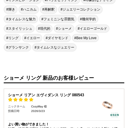
#インスピレーション
#パヴェセッティング
#印象的なデザイン
#輝き
#ハニカム
#再解釈
#ジュエリーコレクション
#タイムレスな魅力
#フェミニンな雰囲気
#幾何学的
#スタイリッシュ
#現代的
#ショーメ
#イエローゴールド
#リング
#イエロー
#ダイヤモンド
#Bee My Love
#グランサンク
#タイムレスなジュエリー
ショーメ リング 新品のお客様レビュー
ショーメ リアン エヴィダンス リング 080543
ニックネーム
CozyMay 様
投稿日時
2026/3/23
よい買い物ができました！