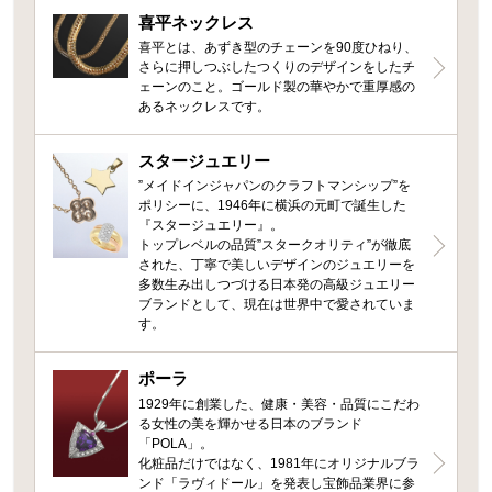
喜平ネックレス
喜平とは、あずき型のチェーンを90度ひねり、
さらに押しつぶしたつくりのデザインをしたチ
ェーンのこと。ゴールド製の華やかで重厚感の
あるネックレスです。
スタージュエリー
”メイドインジャパンのクラフトマンシップ”を
ポリシーに、1946年に横浜の元町で誕生した
『スタージュエリー』。
トップレベルの品質”スタークオリティ”が徹底
された、丁寧で美しいデザインのジュエリーを
多数生み出しつづける日本発の高級ジュエリー
ブランドとして、現在は世界中で愛されていま
す。
ポーラ
1929年に創業した、健康・美容・品質にこだわ
る女性の美を輝かせる日本のブランド
「POLA」。
化粧品だけではなく、1981年にオリジナルブラ
ンド「ラヴィドール」を発表し宝飾品業界に参