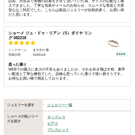
以前、渋谷店で実物の試着をさせて頂いていた為、サイズの心配なく購
入できました。丁寧な包装やメールのお知らせ、スムーズな発送と大変
安心なご対応でした。こちらは新品ジュエリーが比較的多く、お買い得
だと思います。
ショーメ ジュ・ドゥ・リアン（S）ダイヤ リン
グ 082218
ニックネーム
まそすけ 様
投稿日時
2025/1/9
思った通り
WEBでの購入に多少の不安もありましたが、それを吹き飛ばす程、素早
い配送と丁寧な梱包でした。品物も思っていた通りで使い易そうです。
お得なお買い物で満足しております。
ジュエリーを探す
ジュエリー一覧
ショーメの他シリー
ネックレス
ズを探す
ピアス
ブレスレット