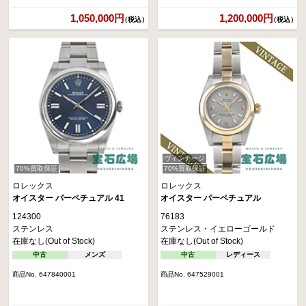
1,050,000円
1,200,000円
（税込）
（税込）
ヴィンテージ
70%買取保証
70%買取保証
ロレックス
ロレックス
オイスター パーペチュアル 41
オイスター パーペチュアル
124300
76183
ステンレス
ステンレス・イエローゴールド
在庫なし(Out of Stock)
在庫なし(Out of Stock)
中古
メンズ
中古
レディース
商品No. 647840001
商品No. 647529001