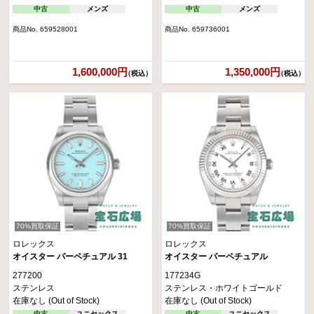
中古
メンズ
中古
メンズ
商品No. 659528001
商品No. 659736001
1,600,000円
1,350,000円
（税込）
（税込）
70%買取保証
70%買取保証
ロレックス
ロレックス
オイスター パーペチュアル 31
オイスター パーペチュアル
277200
177234G
ステンレス
ステンレス・ホワイトゴールド
在庫なし (Out of Stock)
在庫なし (Out of Stock)
中古
ユニセックス
中古
ユニセックス