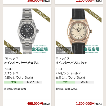
398,000円
1,200,000円
（税込）
（税込）
ヴィンテージ
ヴィンテージ
70%買取保証
70%買取保証
ロレックス
ロレックス
オイスター パーペチュアル
オイスター バブルバック
76030
3131
ステンレス
K14ピンクゴールド
在庫なし(Out of Stock)
在庫なし (Out of Stock)
中古
レディース
中古
メンズ
商品No. 645196001
商品No. 624517001
498,000円
1,300,000円
（税込）
（税込）