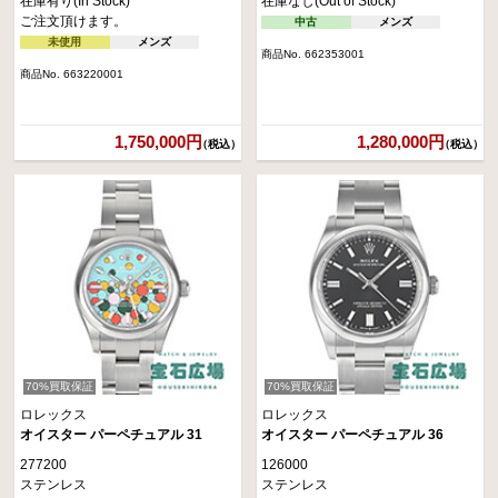
在庫有り(In Stock)
在庫なし(Out of Stock)
ご注文頂けます。
中古
メンズ
未使用
メンズ
商品No. 662353001
商品No. 663220001
1,750,000円
1,280,000円
（税込）
（税込）
70%買取保証
70%買取保証
ロレックス
ロレックス
オイスター パーペチュアル 31
オイスター パーペチュアル 36
277200
126000
ステンレス
ステンレス