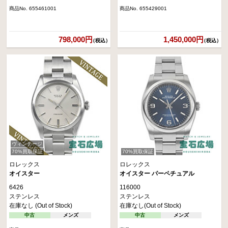
商品No. 655461001
商品No. 655429001
798,000円
1,450,000円
（税込）
（税込）
ヴィンテージ
70%買取保証
70%買取保証
ロレックス
ロレックス
オイスター
オイスター パーペチュアル
6426
116000
ステンレス
ステンレス
在庫なし (Out of Stock)
在庫なし(Out of Stock)
中古
メンズ
中古
メンズ