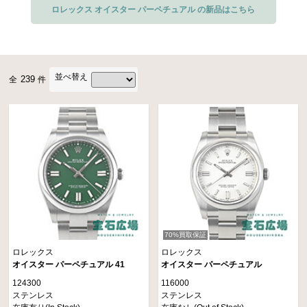
して、エレガントなドレスモデルや、機能性に優れたスポーツモデルのベース
ロレックス オイスター パーペチュアル の新品はこちら
となって、世界的な時計メーカーのロレックスの発展に多大なる貢献を果たし
てきたタイムピースです。
ロレックス
の時計フィロソフィーの詰まった、あらゆる世代、男女どなたにで
並べ替え
239
全
件
もお気に入りが見つけられる、バリエーション豊富な時計コレクションです。
70%買取保証
ロレックス
ロレックス
オイスター パーペチュアル 41
オイスター パーペチュアル
124300
116000
ステンレス
ステンレス