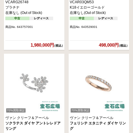
VCARG26748
VCAR03QM53
プラチナ
K18イエローゴールド
在庫なし (Out of Stock)
在庫なし(Out of Stock)
中古
レディース
中古
レディース
商品No. 643757001
商品No. 643529001
1,980,000円
498,000円
（税込）
（税込）
70%買取保証
70%買取保証
ヴァン クリーフ＆アーペル
ヴァン クリーフ＆アーペル
ソクラテス ダイヤ アントレレドア
フェリシテ エタニティ ダイヤ リン
リング
グ