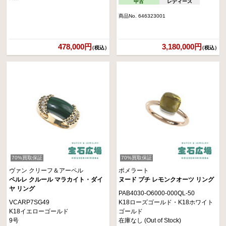
中古
レディース
商品No. 646323001
478,000円
3,180,000円
（税込）
（税込）
70%買取保証
70%買取保証
ヴァン クリーフ＆アーペル
ポメラート
ペルレ クルール マラカイト・ダイ
ヌード プチ レモンクオーツ リング
ヤ リング
PAB4030-O6000-000QL-50
VCARP7SG49
K18ローズゴールド・K18ホワイト
K18イエローゴールド
ゴールド
9号
在庫なし (Out of Stock)