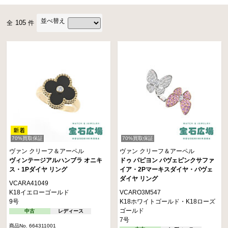
ス」など、愛の言葉や自然にインスピレーションを得たストーリー性のあるリ
並べ替え
105
全
件
ングが特徴です。
幸運を象徴するクローバーモチーフで揺るぎない人気、知名度を確立している
「アルハンブラ」。
リングにおいても圧倒的な人気を誇り、熟練の職人が手をかけ慈しむように1
つ1つ生み出すそのリングは、歴史、技術、想いが凝縮されたような圧倒的な
存在感を放ちます。
ヴィンテージ、スウィート、マジックとモチーフサイズも豊富に展開されてお
り、マザー・オブ・パールやオニキス、カーネリアン、マラカイトなど、美し
70%買取保証
70%買取保証
いオーナメンタルストーンが多彩な色使いで人々を魅了します。
ヴァン クリーフ＆アーペル
ヴァン クリーフ＆アーペル
ヴィンテージアルハンブラ オニキ
ドゥ パピヨン パヴェピンクサファ
ス・1Pダイヤ リング
イア・2Pマーキスダイヤ・パヴェ
ダイヤ リング
VCARA41049
K18イエローゴールド
VCARO3M547
9号
K18ホワイトゴールド・K18ローズ
ゴールド
中古
レディース
7号
商品No. 664311001