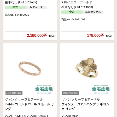
在庫なし (Out of Stock)
K18イエローゴールド
在庫なし(Out of Stock)
中古
レディース
中古
ユニセックス
商品No. 644599001
商品No. 647011001
2,180,000円
178,000円
（税込）
（税込）
70%買取保証
70%買取保証
ヴァン クリーフ＆アーペル
ヴァン クリーフ＆アーペル
ペルレ ゴールドパール スモール リ
ヴィンテージアルハンブラ ギヨシ
ング
ェ リング
VCARPJMF47(VCARN33047)
VCARP6I352