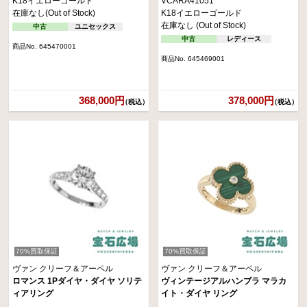
K18イエローゴールド
VCARA41051
在庫なし(Out of Stock)
K18イエローゴールド
在庫なし (Out of Stock)
中古
ユニセックス
中古
レディース
商品No. 645470001
商品No. 645469001
368,000円
378,000円
（税込）
（税込）
70%買取保証
70%買取保証
ヴァン クリーフ＆アーペル
ヴァン クリーフ＆アーペル
ロマンス 1Pダイヤ・ダイヤ ソリテ
ヴィンテージアルハンブラ マラカ
ィアリング
イト・ダイヤ リング