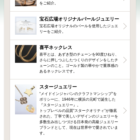
をご紹介。
宝石広場オリジナルパールジュエリー
宝石広場オリジナルのパールを使用したジュエ
リーをご紹介。
喜平ネックレス
喜平とは、あずき型のチェーンを90度ひねり、
さらに押しつぶしたつくりのデザインをしたチ
ェーンのこと。ゴールド製の華やかで重厚感の
あるネックレスです。
スタージュエリー
”メイドインジャパンのクラフトマンシップ”を
ポリシーに、1946年に横浜の元町で誕生した
『スタージュエリー』。
トップレベルの品質”スタークオリティ”が徹底
された、丁寧で美しいデザインのジュエリーを
多数生み出しつづける日本発の高級ジュエリー
ブランドとして、現在は世界中で愛されていま
す。