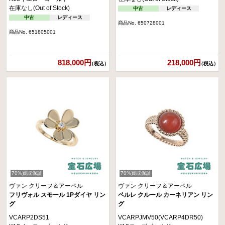
在庫なし(Out of Stock)
中古
レディース
中古
レディース
商品No. 650728001
商品No. 651805001
818,000円
218,000円
（税込）
（税込）
70%買取保証
70%買取保証
ヴァン クリーフ＆アーペル
ヴァン クリーフ＆アーペル
フリヴォル スモール 1Pダイヤ リン
ペルレ クルール カーネリアン リン
グ
グ
VCARP2DS51
VCARPJMV50(VCARP4DR50)