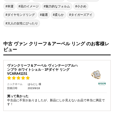
#幸運
#花のイメージ
#魅力的なフォルム
#小さめ
#ダイヤモンドリング
#厳選
#柔らか
#タイガーズアイ
#大人の女性にぴったり
中古 ヴァン クリーフ＆アーペル リング のお客様レ
ビュー
ヴァンクリーフ＆アーペル ヴィンテージアルハ
ンブラ ホワイトシェル・1Pダイヤ リング
VCARA41151
ニックネーム
はらにし 様
投稿日時
2023/9/18
買って良かった
中古品に不安がありましたが、新品にしか見えないお品で本当に満足で
す！