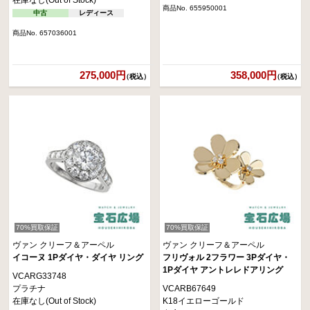
商品No. 655950001
中古
レディース
商品No. 657036001
275,000円
358,000円
（税込）
（税込）
70%買取保証
70%買取保証
ヴァン クリーフ＆アーペル
ヴァン クリーフ＆アーペル
イコーヌ 1Pダイヤ・ダイヤ リング
フリヴォル 2フラワー 3Pダイヤ・
1Pダイヤ アントレレドアリング
VCARG33748
プラチナ
VCARB67649
在庫なし(Out of Stock)
K18イエローゴールド