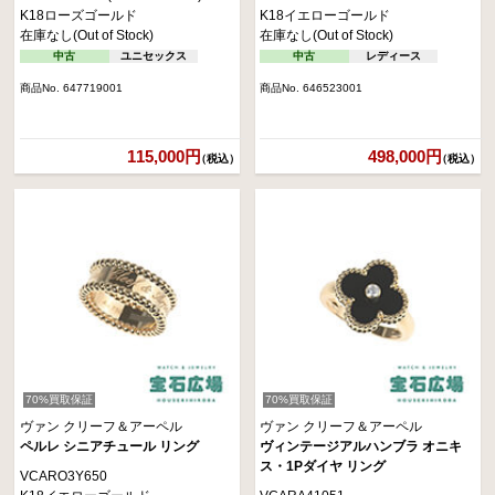
K18ローズゴールド
K18イエローゴールド
在庫なし(Out of Stock)
在庫なし(Out of Stock)
中古
ユニセックス
中古
レディース
商品No. 647719001
商品No. 646523001
115,000円
498,000円
（税込）
（税込）
70%買取保証
70%買取保証
ヴァン クリーフ＆アーペル
ヴァン クリーフ＆アーペル
ペルレ シニアチュール リング
ヴィンテージアルハンブラ オニキ
ス・1Pダイヤ リング
VCARO3Y650