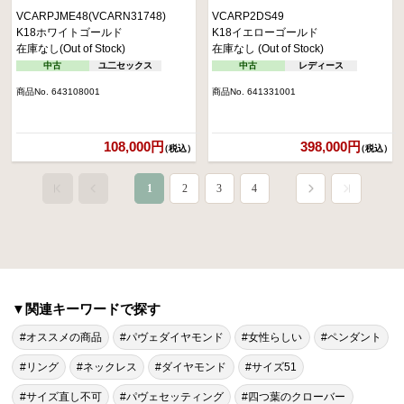
VCARPJME48(VCARN31748)
VCARP2DS49
K18ホワイトゴールド
K18イエローゴールド
在庫なし(Out of Stock)
在庫なし (Out of Stock)
中古
ユ二セックス
中古
レディース
商品No. 643108001
商品No. 641331001
108,000円
398,000円
（税込）
（税込）
1
2
3
4
▼関連キーワードで探す
#オススメの商品
#パヴェダイヤモンド
#女性らしい
#ペンダント
#リング
#ネックレス
#ダイヤモンド
#サイズ51
#サイズ直し不可
#パヴェセッティング
#四つ葉のクローバー