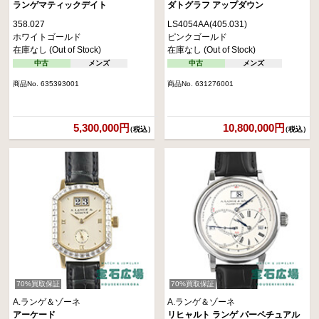
ランゲマティックデイト
ダトグラフ アップダウン
358.027
LS4054AA(405.031)
ホワイトゴールド
ピンクゴールド
在庫なし (Out of Stock)
在庫なし (Out of Stock)
中古
メンズ
中古
メンズ
商品No. 635393001
商品No. 631276001
5,300,000円
10,800,000円
（税込）
（税込）
70%買取保証
70%買取保証
A.ランゲ＆ゾーネ
A.ランゲ＆ゾーネ
アーケード
リヒャルト ランゲ パーペチュアル