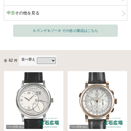
中古
その他を見る
A.ランゲ＆ゾーネ その他 の新品はこちら
並べ替え
62
全
件
70%買取保証
70%買取保証