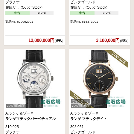
プラチナ
ピンクゴールド
在庫なし (Out of Stock)
在庫なし (Out of Stock)
中古
メンズ
中古
メンズ
商品No. 620962001
商品No. 615373001
12,800,000円
3,180,000円
（税込）
（税込）
ヴィンテージ
70%買取保証
70%買取保証
A.ランゲ＆ゾーネ
A.ランゲ＆ゾーネ
ランゲマチックパーペチュアル
ランゲ マチックデイト
310.025
308.031
プラチナ
ピンクゴールド