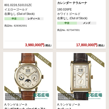
カレンダー テラルーナ
801.022/LS10131ZC
イエローゴールド
180.026FE
在庫なし (Out of Stock)
ホワイトゴールド
在庫なし (Out of Stock)
中古
レディース
中古
メンズ
商品No. 629362001
商品No. 627347001
3,980,000円
17,800,000円
（税込）
（税込）
ヴィンテージ
ヴィンテージ
70%買取保証
70%買取保証
A.ランゲ＆ゾーネ
A.ランゲ＆ゾーネ
ランゲマチック パーペチュアル
カバレット