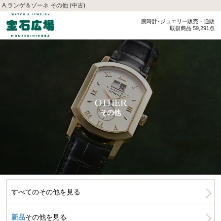
A.ランゲ＆ゾーネ その他 (中古)
腕時計･ジュエリー販売・通販
取扱商品 59,291点
OTHER
その他
すべてのその他を見る
新品
その他を見る