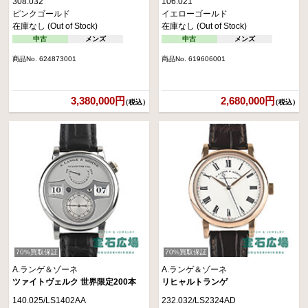
308.032
106.021
ピンクゴールド
イエローゴールド
在庫なし (Out of Stock)
在庫なし (Out of Stock)
中古
メンズ
中古
メンズ
商品No. 624873001
商品No. 619606001
3,380,000円
2,680,000円
（税込）
（税込）
70%買取保証
70%買取保証
A.ランゲ＆ゾーネ
A.ランゲ＆ゾーネ
ツァイトヴェルク 世界限定200本
リヒャルトランゲ
140.025/LS1402AA
232.032/LS2324AD