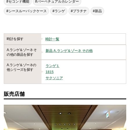
#セコンド機能
#パーペチュアルカレンダー
#シースルーバックケース
#ランゲ
#プラチナ
#新品
時計を探す
時計一覧
A.ランゲ＆ゾーネ そ
新品 A.ランゲ＆ゾーネ その他
の他の新品を探す
A.ランゲ＆ゾーネの
ランゲ１
他シリーズを探す
1815
サクソニア
販売店舗