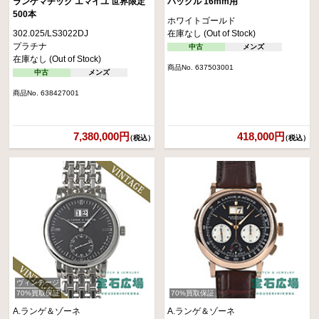
ランゲマチック エマイユ 世界限定
バックル 16mm用
500本
ホワイトゴールド
302.025/LS3022DJ
在庫なし (Out of Stock)
プラチナ
中古
メンズ
在庫なし (Out of Stock)
商品No. 637503001
中古
メンズ
商品No. 638427001
7,380,000円
418,000円
（税込）
（税込）
ヴィンテージ
70%買取保証
70%買取保証
A.ランゲ＆ゾーネ
A.ランゲ＆ゾーネ