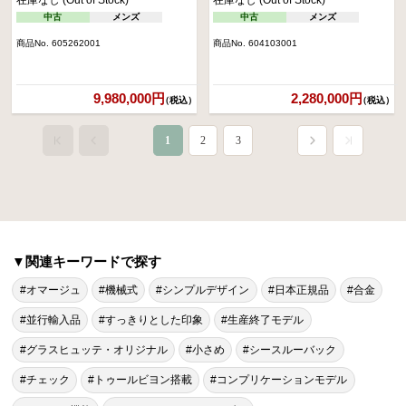
中古
メンズ
中古
メンズ
商品No. 605262001
商品No. 604103001
9,980,000円
2,280,000円
（税込）
（税込）
1
2
3
▼関連キーワードで探す
#オマージュ
#機械式
#シンプルデザイン
#日本正規品
#合金
#並行輸入品
#すっきりとした印象
#生産終了モデル
#グラスヒュッテ・オリジナル
#小さめ
#シースルーバック
#チェック
#トゥールビヨン搭載
#コンプリケーションモデル