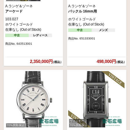
A.ランゲ＆ゾーネ
A.ランゲ＆ゾーネ
アーケード
バックル 16mm用
103.027
ホワイトゴールド
ホワイトゴールド
在庫なし (Out of Stock)
在庫なし (Out of Stock)
中古
メンズ
中古
レディース
商品No. 651333001
商品No. 643513001
2,350,000円
498,000円
（税込）
（税込）
ヴィンテージ
70%買取保証
70%買取保証