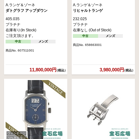
A.ランゲ＆ゾーネ
A.ランゲ＆ゾーネ
ダトグラフ アップダウン
リヒャルトランゲ
405.035
232.025
プラチナ
プラチナ
在庫有り(In Stock)
在庫なし (Out of Stock)
ご注文頂けます。
中古
メンズ
中古
メンズ
商品No. 658663001
商品No. 607511001
11,800,000円
3,980,000円
（税込）
（税込）
ヴィンテージ
70%買取保証