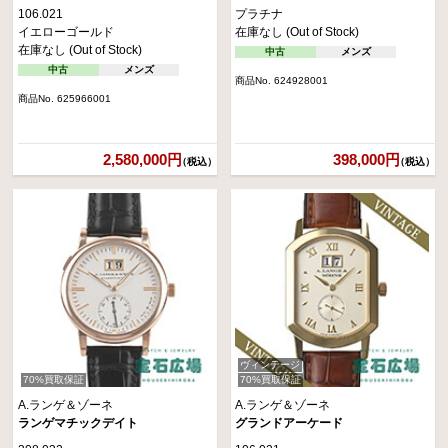
106.021
プラチナ
イエローゴールド
在庫なし (Out of Stock)
在庫なし (Out of Stock)
中古
メンズ
中古
メンズ
商品No. 624928001
商品No. 625966001
2,580,000円
398,000円
（税込）
（税込）
ヴィンテージ
70%買取保証
70%買取保証
A.ランゲ＆ゾーネ
A.ランゲ＆ゾーネ
ランゲマチックデイト
グランドアーケード