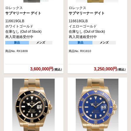
ロレックス
ロレックス
サブマリーナー デイト
サブマリーナー デイト
116619GLB
116618GLB
ホワイトゴールド
イエローゴールド
在庫なし (Out of Stock)
在庫なし (Out of Stock)
再入荷連絡受付中
再入荷連絡受付中
新品
メンズ
新品
メンズ
商品No. RX1809
商品No. RX1810
3,600,000円
3,250,000円
（税込）
（税込）