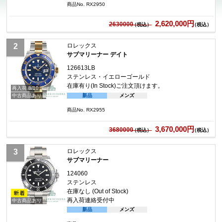
商品No. RX2950
2,620,000円
2630000
（税込）
ロレックス
サブマリーナー デイト
126613LB
ステンレス・イエローゴールド
在庫有り(In Stock)
ご注文頂けます。
再入荷 8/10
新品
メンズ
中古商品あり
商品No. RX2955
3,670,000円
3680000
（税込）
ロレックス
サブマリーナー
124060
ステンレス
在庫なし (Out of Stock)
再入荷連絡受付中
中古商品あり
新品
メンズ