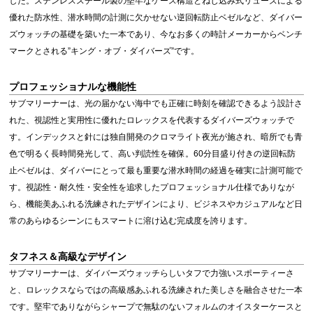
した。ステンレススチール製の堅牢なケース構造とねじ込み式リューズによる
優れた防水性、潜水時間の計測に欠かせない逆回転防止ベゼルなど、ダイバー
ズウォッチの基礎を築いた一本であり、今なお多くの時計メーカーからベンチ
マークとされる”キング・オブ・ダイバーズ”です。
プロフェッショナルな機能性
サブマリーナーは、光の届かない海中でも正確に時刻を確認できるよう設計さ
れた、視認性と実用性に優れたロレックスを代表するダイバーズウォッチで
す。インデックスと針には独自開発のクロマライト夜光が施され、暗所でも青
色で明るく長時間発光して、高い判読性を確保。60分目盛り付きの逆回転防
止ベゼルは、ダイバーにとって最も重要な潜水時間の経過を確実に計測可能で
す。視認性・耐久性・安全性を追求したプロフェッショナル仕様でありなが
ら、機能美あふれる洗練されたデザインにより、ビジネスやカジュアルなど日
常のあらゆるシーンにもスマートに溶け込む完成度を誇ります。
タフネス＆高級なデザイン
サブマリーナーは、ダイバーズウォッチらしいタフで力強いスポーティーさ
と、ロレックスならではの高級感あふれる洗練された美しさを融合させた一本
です。堅牢でありながらシャープで無駄のないフォルムのオイスターケースと