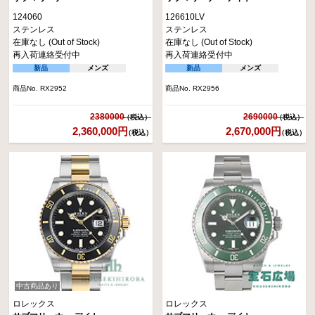
124060
126610LV
ステンレス
ステンレス
在庫なし (Out of Stock)
在庫なし (Out of Stock)
再入荷連絡受付中
再入荷連絡受付中
新品
メンズ
新品
メンズ
商品No. RX2952
商品No. RX2956
2380000
2690000
2,360,000円
2,670,000円
（税込）
（税込）
中古商品あり
ロレックス
ロレックス