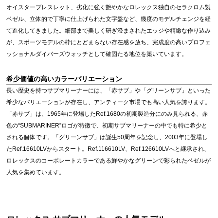
オイスターブレスレット、劣化に強く艶やかなロレックス独自のセラクロム製
ベゼル、立体的で丁寧に仕上げられた文字盤など、幾度のモデルチェンジを経
て進化してきました。細部まで美しく研ぎ澄まされたエッジや精緻な作り込み
が、スポーツモデルの枠にとどまらない存在感を放ち、完成度の高いプロフェ
ッショナルダイバーズウォッチとして確固たる地位を築いています。
希少価値の高いカラーバリエーション
長い歴史を持つサブマリーナーには、「赤サブ」や「グリーンサブ」といった
希少なバリエーションが存在し、アンティーク市場でも高い人気を誇ります。
「赤サブ」は、1965年に登場したRef.1680の初期製造分にのみ見られる、赤
色の“SUBMARINER”ロゴが特徴で、初期サブマリーナーの中でも特に希少と
される個体です。「グリーンサブ」は誕生50周年を記念し、2003年に登場し
たRef.16610LVからスタート。Ref.116610LV、Ref.126610LVへと継承され、
ロレックスのコーポレートカラーである鮮やかなグリーンで彩られたベゼルが
人気を集めています。