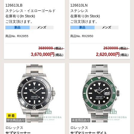
126613LB
126610LN
ステンレス・イエローゴールド
ステンレス
信頼性・堅牢性・機能性に優れたプロフェッショナルダイバーズウォッチ『サ
在庫有り(In Stock)
在庫有り(In Stock)
ブマリーナー』は、カジュアルからビジネスまで、あらゆるシーンで季節を問
ご注文頂けます。
ご注文頂けます。
わず活躍するスポーツモデルとして、宝石広場では全ブランド全ての高級時計
新品
メンズ
新品
メンズ
の中でも常に1、2位を争う人気タイムピースとなっています。
商品No. RX2955
商品No. RX2950
3680000
2630000
3,670,000円
2,620,000円
（税込）
（税込）
中古商品あり
未使用品あり
ロレックス
ロレックス
サブマリーナー
サブマリーナー デイト