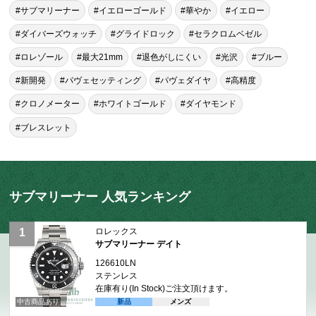
#サブマリーナー
#イエローゴールド
#華やか
#イエロー
#ダイバーズウォッチ
#グライドロック
#セラクロムベゼル
#ロレゾール
#最大21mm
#退色がしにくい
#光沢
#ブルー
#新開発
#パヴェセッティング
#パヴェダイヤ
#高精度
#クロノメーター
#ホワイトゴールド
#ダイヤモンド
#ブレスレット
サブマリーナー 人気ランキング
ロレックス
サブマリーナー デイト
126610LN
ステンレス
在庫有り(In Stock)
ご注文頂けます。
新品
メンズ
中古商品あり