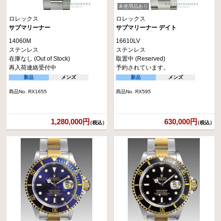
未使用品あり
ロレックス
ロレックス
サブマリーナー
サブマリーナー デイト
14060M
16610LV
ステンレス
ステンレス
在庫なし (Out of Stock)
取置中 (Reserved)
再入荷連絡受付中
予約されています。
新品
メンズ
新品
メンズ
商品No. RX1655
商品No. RX595
1,280,000円
630,000円
（税込）
（税込）