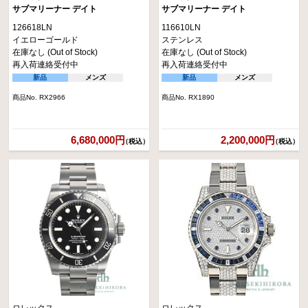
サブマリーナー デイト
サブマリーナー デイト
126618LN
116610LN
イエローゴールド
ステンレス
在庫なし (Out of Stock)
在庫なし (Out of Stock)
再入荷連絡受付中
再入荷連絡受付中
新品
メンズ
新品
メンズ
商品No. RX2966
商品No. RX1890
6,680,000円
2,200,000円
（税込）
（税込）