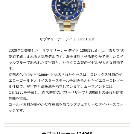
サブマリーナー デイト 126613LB
2020年に登場した「サブマリーナー デイト 126613LB」は、”青サブ”の
愛称で親しまれる人気モデルです。海を連想させる鮮やかで美しいロイ
ヤルブルーで彩られた文字盤と、セラクロム製のベゼルが大きな特徴で
す。
従来の40mmから41mmへと拡大されたケースは、ロレックス独自のイ
エローゴールドとオイスタースチールを組み合わせたイエローロレゾー
ル仕様で、堅牢性と高級感を両立しています。ムーブメントには
Cal.3235を搭載し、約70時間のパワーリザーブと300mもの優れた防水
性能を実現。
ゴールド素材が華やかな存在感を放つラグジュアリーなダイバーズウォ
ッチです。