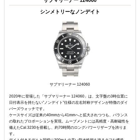
サブマリーナー 124060
シンメトリーなノンデイト
サブマリーナー 124060
2020年に登場した「サブマリーナー 124060」は、文字盤の3時位置に
日付表示を持たない”ノンデイト”仕様の左右対称デザインが特徴のダイ
バーズウォッチです。
ケースサイズは従来の40mmから41mmへと拡大されつつも、バランス
の取れたプロポーションを実現。ムーブメントには高精度・高耐磁性を
備えたCal.3230を搭載し、約70時間のロングパワーリザーブを誇りま
す。
デイト付きモデルと同様に300mもの高い防水性能を誇るタフな構造