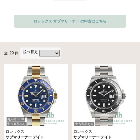
2010年から10年間も生産されたサブマリーナーデイト「116610」は、ケース
サイズを40mmから41mmへ若干サイズアップして2020年に後継機種へモデル
ロレックス サブマリーナー の中古はこちら
チェンジしました。精悍なブラック文字盤の「126610LN」、ロレックスのコ
ーポレートカラーの緑色で彩られた「126610LV」、ステンレススチールとイ
エローゴールドのコンビ仕様のブラック文字盤「126613LN」とブルーが美麗
な「126613LB」、華やかなイエローゴールド無垢素材仕様のブラック文字盤
並べ替え
29
全
件
「126618LN」とブルー文字盤「126618LB」、高級感あふれるホワイトゴー
ルド無垢素材が採用された「126619LB」の7モデルに、日付表示が無くスッ
キリとしたデザインのサブマリーナーノンデイト「124060」の全8モデルがラ
インナップされています。
アイコニックな外見は、キズや劣化に強くて光沢が美しいセラミック素材のベ
ゼルに、しなやかにフィットする形状のブレスレットが組み合わされ高級感が
高められています。300mの防水性能を実現したオイスターケースには、70時
間ものパワーリザーブ性能を実現した新世代の高精度ムーブメント「3235」
再入荷 8/10
を搭載。パラクロム・ヘアスプリングとパラフレックス ショック・アブソー
中古商品あり
中古商品あり
バの採用で耐磁性と耐衝撃性がアップして、クロノメーター認定を取得してい
ロレックス
ロレックス
サブマリーナー デイト
サブマリーナー デイト
ます。