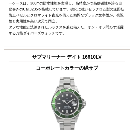
ーケースは、300mの防水性能を実現し、高精度かつ高耐磁性を誇る自
動巻きのCal.3235を搭載しています。劣化に強いセラクロム製の逆回転
防止ベゼルとクロマライト夜光を備えた精悍なブラック文字盤が、視認
性と実用性を高い次元で両立。
タフな性能と洗練されたルックスを兼ね備えた、オン・オフ問わず活躍
する万能ダイバーズウォッチです。
サブマリーナー デイト 16610LV
コーポレートカラーの緑サブ