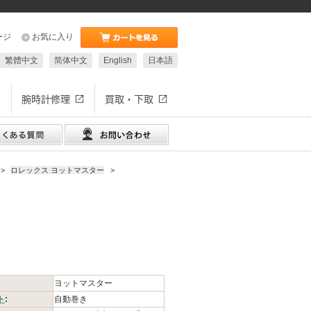
ージ
お気に入り
繁體中文
简体中文
English
日本語
腕時計修理
買取・下取
>
ロレックス ヨットマスター
>
ヨットマスター
ト
:
自動巻き