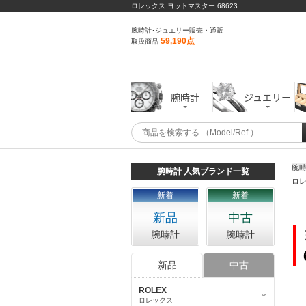
ロレックス ヨットマスター 68623
腕時計･ジュエリー販売・通販
59,190点
取扱商品
腕時計
ジュエリー
腕
腕時計 人気ブランド一覧
ロレ
新着
新着
新品
中古
腕時計
腕時計
新品
中古
ROLEX
ロレックス