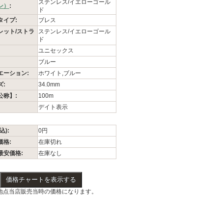
ステンレス/イエローゴール
ン）
:
ド
タイプ:
ブレス
レット/ストラ
ステンレス/イエローゴール
ド
ユニセックス
ブルー
エーション:
ホワイト,ブルー
:
34.0mm
公称】:
100m
デイト表示
込):
0円
価格:
在庫切れ
最安価格:
在庫なし
価格チャートを表示する
地点当店販売当時の価格になります。