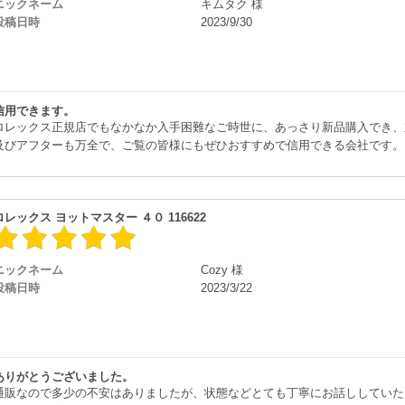
ニックネーム
キムタク 様
投稿日時
2023/9/30
信用できます。
ロレックス正規店でもなかなか入手困難なご時世に、あっさり新品購入でき、
及びアフターも万全で、ご覧の皆様にもぜひおすすめで信用できる会社です。
ロレックス ヨットマスター ４０ 116622
ニックネーム
Cozy 様
投稿日時
2023/3/22
ありがとうございました。
通販なので多少の不安はありましたが、状態などとても丁寧にお話ししていた