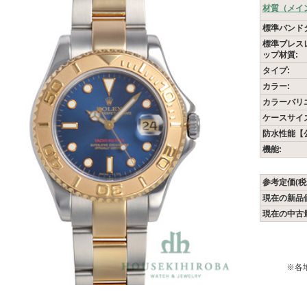
材質（メイ
標準バンド
標準ブレス
ップ材質:
タイプ:
カラー:
カラーバリ
ケースサイズ
防水性能【
機能:
参考定価(税
現在の新品
現在の中古
※各