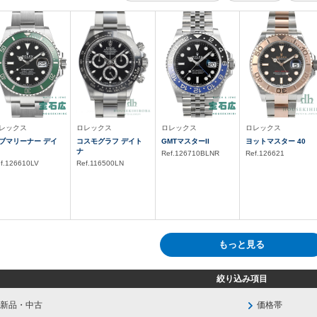
レックス
ロレックス
ロレックス
ロレックス
ブマリーナー デイ
コスモグラフ デイト
GMTマスターII
ヨットマスター 40
ナ
Ref.126710BLNR
Ref.126621
f.126610LV
Ref.116500LN
もっと見る
絞り込み項目
新品・中古
価格帯