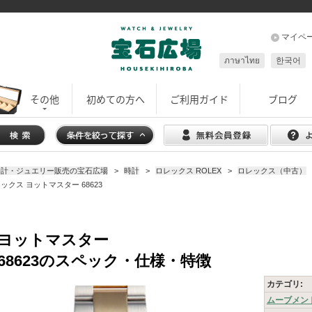
マイペ
ภาษาไทย
한국어
その他
初めての方へ
ご利用ガイド
ブログ
時計・ジュエリー販売の宝石広場
>
時計
>
ロレックス ROLEX
>
ロレックス（中古）
ックス ヨットマスター 68623
ヨットマスター
68623
のスペック・仕様・特徴
カテゴリ:
ムーブメン