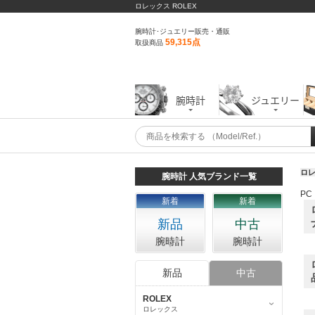
ロレックス ROLEX
腕時計･ジュエリー販売・通販
59,315点
取扱商品
腕時計
ジュエリー
ロレ
腕時計 人気ブランド一覧
PC
新着
新着
新品
中古
腕時計
腕時計
新品
中古
ROLEX
ロレックス