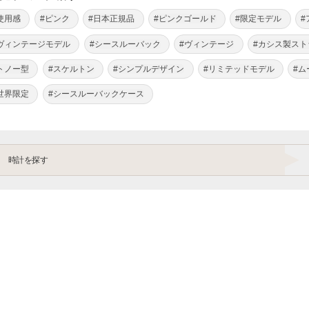
使用感
#ピンク
#日本正規品
#ピンクゴールド
#限定モデル
#
ヴィンテージモデル
#シースルーバック
#ヴィンテージ
#カシス製スト
トノー型
#スケルトン
#シンプルデザイン
#リミテッドモデル
#
世界限定
#シースルーバックケース
時計を探す