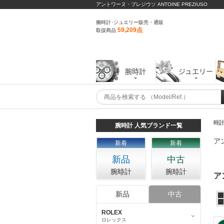
アントワーヌ・プレジウソ ANTOINE PREZIUSO
腕時計･ジュエリー販売・通販
59,209点
取扱商品
腕時計
ジュエリー
時
腕時計 人気ブランド一覧
ア
新着
新着
新品
中古
腕時計
腕時計
ア
新品
中古
ROLEX
ロレックス