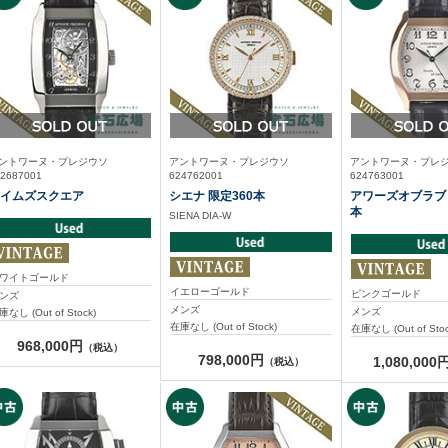
ントワーヌ・プレジウソ
アントワーヌ・プレジウソ
アントワーヌ・プレ
2687001
624762001
624763001
イムズスクエア
シエナ 限定360本
アワーズオブラブ 
本
SIENA DIA-W
ワイトゴールド
イエローゴールド
ピンクゴールド
ンズ
メンズ
メンズ
庫なし (Out of Stock)
在庫なし (Out of Stock)
在庫なし (Out of Stoc
968,000円
（税込）
798,000円
1,080,000
（税込）