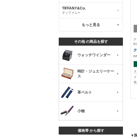
TIFFANY&Co.
ティファニー
もっと見る
ア
その他 の商品を探す
61
ク
ウォッチワインダー
G
時計・ジュエリーケー
ス
ス
メ
在
革ベルト
小物
価格帯 から探す
▼