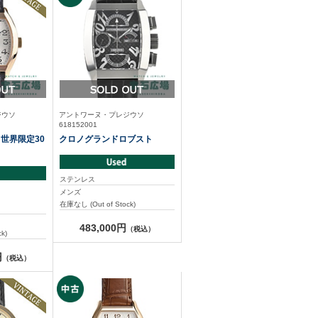
ジウソ
アントワーヌ・プレジウソ
618152001
世界限定30
クロノグランドロブスト
ステンレス
メンズ
在庫なし (Out of Stock)
483,000円
（税込）
k)
円
（税込）