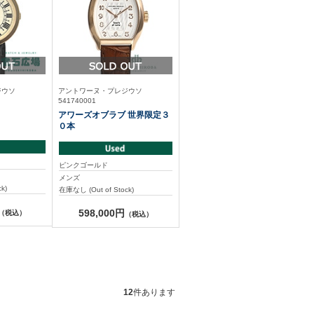
ジウソ
アントワーヌ・プレジウソ
541740001
アワーズオブラブ 世界限定３
０本
ピンクゴールド
メンズ
k)
在庫なし (Out of Stock)
598,000円
（税込）
（税込）
12
件あります