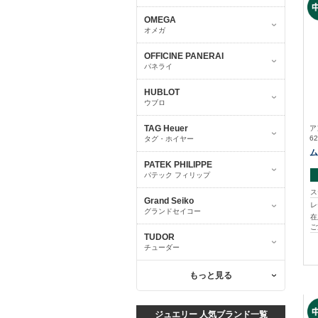
OMEGA
オメガ
OFFICINE PANERAI
パネライ
HUBLOT
ウブロ
TAG Heuer
ア
62
タグ・ホイヤー
ム
PATEK PHILIPPE
パテック フィリップ
ス
Grand Seiko
レ
グランドセイコー
在
ご
TUDOR
チューダー
もっと見る
ジュエリー 人気ブランド一覧