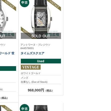
ジウソ
アントワーヌ・プレジウソ
644579001
ワールド 世
タイムズスクエア
ホワイトゴールド
メンズ
在庫なし (Out of Stock)
k)
968,000円
（税込）
（税込）