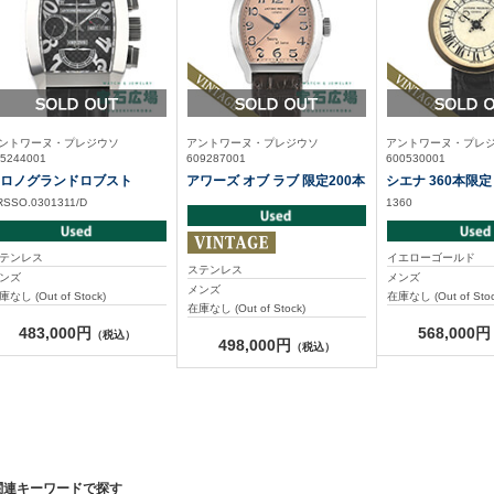
ントワーヌ・プレジウソ
アントワーヌ・プレジウソ
アントワーヌ・プレ
5244001
609287001
600530001
ロノグランドロブスト
アワーズ オブ ラブ 限定200本
シエナ 360本限定
RSSO.0301311/D
1360
テンレス
イエローゴールド
ステンレス
ンズ
メンズ
メンズ
庫なし (Out of Stock)
在庫なし (Out of Stoc
在庫なし (Out of Stock)
483,000円
568,000円
（税込）
498,000円
（税込）
関連キーワードで探す