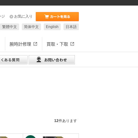
ージ
お気に入り
繁體中文
简体中文
English
日本語
腕時計修理
買取・下取
12
件あります