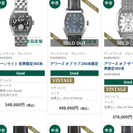
ントワーヌ・プレジウソ
アントワーヌ・プレジウソ
アントワーヌ・プレ
4183001
654598001
648829001
ーンライト 世界限定360本
アワーズ オブ ラブ 200本限定
アワーズ オブ ザ 
界限定360本
HOW-SW-M
テンレス
ディース
ステンレス
庫有り(In Stock)
メンズ
注文頂けます。
ステンレス
在庫なし (Out of Stock)
メンズ
348,000円
（税込）
在庫なし (Out of Stoc
498,000円
（税込）
378,000円