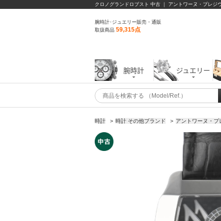
クロノグランドロブスト 中古 ｜ アントワーヌ・プレジ
腕時計･ジュエリー販売・通販
59,315点
取扱商品
腕時計
ジュエリー
時計
>
時計 その他ブランド
>
アントワーヌ・プレジ