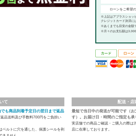
ローンをご希望
※上記はアプラスショッ
クレジットカード決済に
※あくまでも目安の金額
※月々のお支払額は3,00
いて
配送・店
由でも商品到着予定日の翌日まで返品
最短で当日中の発送が可能です（お
す）。お届け日・時間のご指定も承
返品送料及び手数料700円をご負担い
実店舗での商品ご確認・ご購入の際は
はベルトに穴を通した、保護シールを剥
店に在庫しております。
できません。