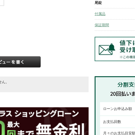
尾錠
付属品
保証期間
せん。
。
ローンお申込み額
お支払回数
月々のお支払目安