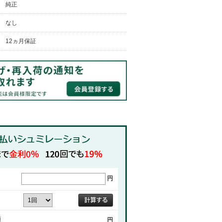
純正
なし
12ヵ月保証
円
額
円