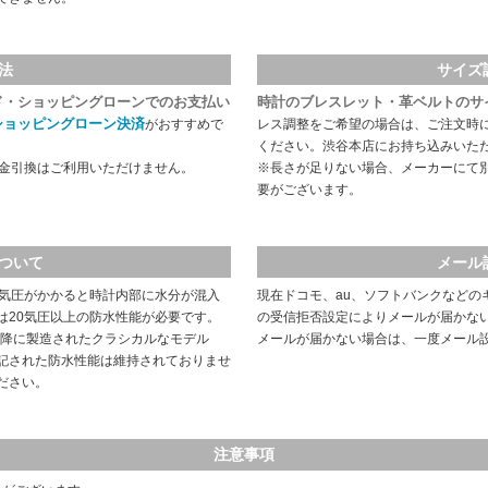
法
サイズ
ド・ショッピングローンでのお支払い
時計のブレスレット・革ベルトのサ
ショッピングローン決済
がおすすめで
レス調整をご希望の場合は、ご注文時
ください。渋谷本店にお持ち込みいた
代金引換はご利用いただけません。
※長さが足りない場合、メーカーにて
要がございます。
ついて
メール
や気圧がかかると時計内部に水分が混入
現在ドコモ、au、ソフトバンクなどの
は20気圧以上の防水性能が必要です。
の受信拒否設定によりメールが届かな
以降に製造されたクラシカルなモデル
メールが届かない場合は、一度メール
記された防水性能は維持されておりませ
ださい。
注意事項