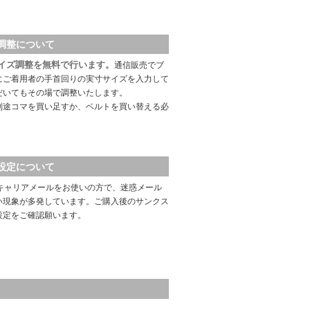
調整について
イズ調整を無料で行います。
通信販売でブ
にご着用者の手首回りの実寸サイズを入力して
だいてもその場で調整いたします。
別途コマを買い足すか、ベルトを買い替える必
設定について
キャリアメールをお使いの方で、迷惑メール
い現象が多発しています。ご購入後のサンクス
設定をご確認願います。