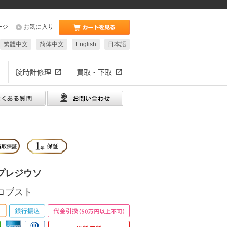
ージ
お気に入り
繁體中文
简体中文
English
日本語
腕時計修理
買取・下取
プレジウソ
ロブスト