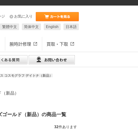
ージ
お気に入り
繁體中文
简体中文
English
日本語
腕時計修理
買取・下取
ス コスモグラフ デイトナ（新品）
ド（新品）
ーズゴールド（新品）の商品一覧
32
件あります