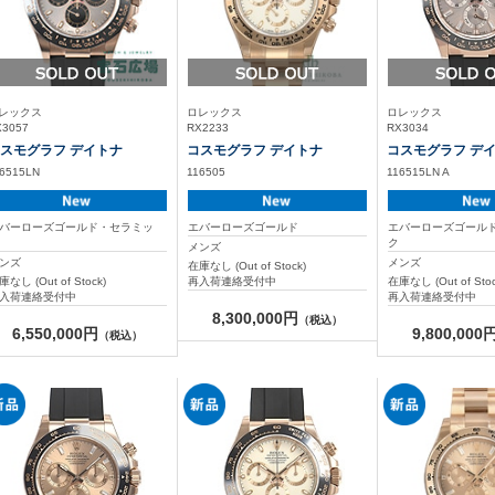
レックス
ロレックス
ロレックス
X3057
RX2233
RX3034
スモグラフ デイトナ
コスモグラフ デイトナ
コスモグラフ デ
6515LN
116505
116515LN A
バーローズゴールド・セラミッ
エバーローズゴールド
エバーローズゴール
ク
ク
メンズ
ンズ
メンズ
在庫なし (Out of Stock)
庫なし (Out of Stock)
再入荷連絡受付中
在庫なし (Out of Stoc
入荷連絡受付中
再入荷連絡受付中
8,300,000円
（税込）
6,550,000円
9,800,000
（税込）