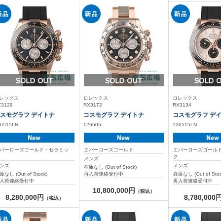
レックス
ロレックス
ロレックス
X3129
RX3172
RX3134
スモグラフ デイトナ
コスモグラフ デイトナ
コスモグラフ デ
26515LN
126505
126515LN
バーローズゴールド・セラミッ
エバーローズゴールド
エバーローズゴール
ク
ク
メンズ
ンズ
メンズ
在庫なし (Out of Stock)
庫なし (Out of Stock)
再入荷連絡受付中
在庫なし (Out of Stoc
入荷連絡受付中
再入荷連絡受付中
10,800,000円
（税込）
8,280,000円
8,780,000
（税込）