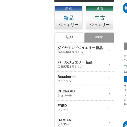
新着
新着
新品
中古
ジュエリー
ジュエリー
新品
中古
ダイヤモンドジュエリー 新品
宝石広場オリジナル
ロ
R
パールジュエリー 新品
コ
宝石広場オリジナル
1
Boucheron
ブシュロン
エ
CHOPARD
メ
ショパール
在
再
FRED
フレッド
DAMIANI
ダミアーニ