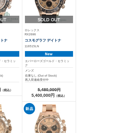
ロレックス
RX2696
イトナ
コスモグラフ デイトナ
116515LN
ド・セラミッ
エバーローズゴールド・セラミッ
ク
メンズ
k)
在庫なし (Out of Stock)
再入荷連絡受付中
円
5,480,000
（税込）
5,400,000円
（税込）