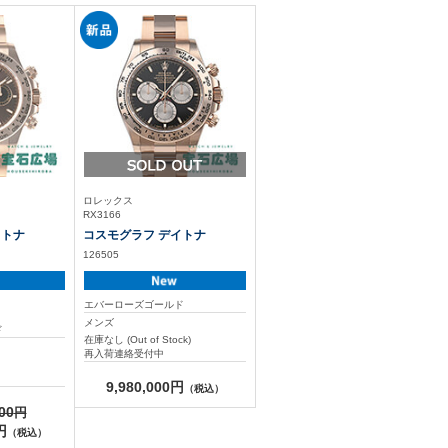
ロレックス
RX3166
イトナ
コスモグラフ デイトナ
126505
エバーローズゴールド
メンズ
ド
在庫なし (Out of Stock)
再入荷連絡受付中
9,980,000円
（税込）
00
円
（税込）