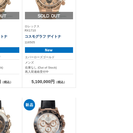
ロレックス
RX1710
イトナ
コスモグラフ デイトナ
116505
ド
エバーローズゴールド
メンズ
k)
在庫なし (Out of Stock)
再入荷連絡受付中
円
5,100,000円
（税込）
（税込）