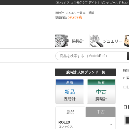
ロレックス コスモグラフ デイトナ ピンクゴールド＆エ
腕時計･ジュエリー販売・通販
59,209点
取扱商品
腕時計
ジュエリー
時
腕時計 人気ブランド一覧
>
新着
新着
ロ
新品
中古
腕時計
腕時計
ロ
新品
中古
ROLEX
ロレックス