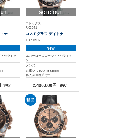
ロレックス
RX2041
イトナ
コスモグラフ デイトナ
116515LN
ド・セラミッ
エバーローズゴールド・セラミッ
ク
メンズ
k)
在庫なし (Out of Stock)
再入荷連絡受付中
円
2,400,000円
（税込）
（税込）