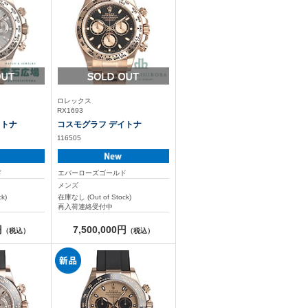
ロレックス
RX1693
イトナ
コスモグラフ デイトナ
116505
ド
エバーローズゴールド
メンズ
k)
在庫なし (Out of Stock)
再入荷連絡受付中
円
7,500,000円
（税込）
（税込）