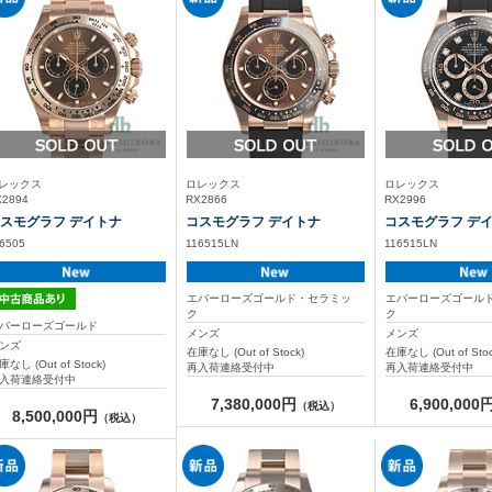
レックス
ロレックス
ロレックス
X2894
RX2866
RX2996
スモグラフ デイトナ
コスモグラフ デイトナ
コスモグラフ デ
6505
116515LN
116515LN
エバーローズゴールド・セラミッ
エバーローズゴール
ク
ク
バーローズゴールド
メンズ
メンズ
ンズ
在庫なし (Out of Stock)
在庫なし (Out of Stoc
庫なし (Out of Stock)
再入荷連絡受付中
再入荷連絡受付中
入荷連絡受付中
7,380,000円
6,900,000
（税込）
8,500,000円
（税込）