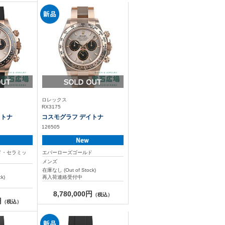
ロレックス
RX3175
イトナ
コスモグラフ デイトナ
126505
ド・セラミッ
エバーローズゴールド
メンズ
在庫なし (Out of Stock)
k)
再入荷連絡受付中
8,780,000円
（税込）
円
（税込）