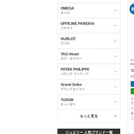
OMEGA
オメガ
OFFICINE PANERAI
パネライ
HUBLOT
ウブロ
TAG Heuer
タグ・ホイヤー
ロ
R
PATEK PHILIPPE
コ
パテック フィリップ
1
Grand Seiko
グランドセイコー
エ
TUDOR
チューダー
メ
在
もっと見る
ご
ジュエリー 人気ブランド一覧