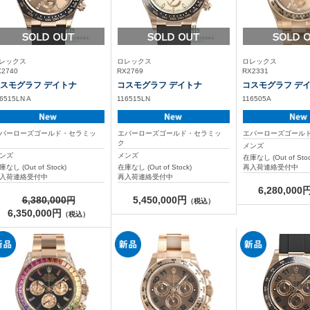
レックス
ロレックス
ロレックス
X2740
RX2769
RX2331
スモグラフ デイトナ
コスモグラフ デイトナ
コスモグラフ デ
6515LN A
116515LN
116505A
バーローズゴールド・セラミッ
エバーローズゴールド・セラミッ
エバーローズゴール
ク
ク
メンズ
ンズ
メンズ
在庫なし (Out of Stoc
庫なし (Out of Stock)
在庫なし (Out of Stock)
再入荷連絡受付中
入荷連絡受付中
再入荷連絡受付中
6,280,000
6,380,000
5,450,000円
（税込）
6,350,000円
（税込）