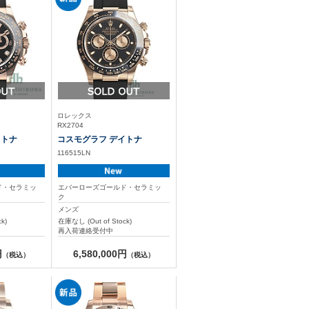
ロレックス
RX2704
イトナ
コスモグラフ デイトナ
116515LN
ド・セラミッ
エバーローズゴールド・セラミッ
ク
メンズ
k)
在庫なし (Out of Stock)
再入荷連絡受付中
円
6,580,000円
（税込）
（税込）