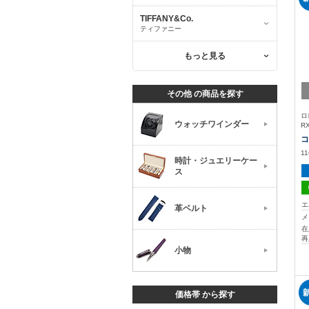
TIFFANY&Co.
ティファニー
もっと見る
その他 の商品を探す
ロ
ウォッチワインダー
R
コ
11
時計・ジュエリーケー
ス
エ
革ベルト
メ
在
再
小物
価格帯 から探す