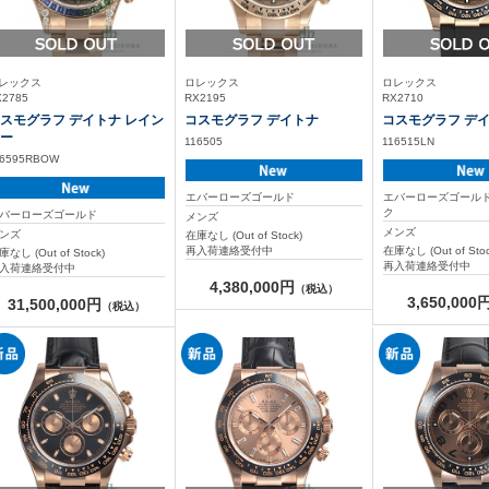
レックス
ロレックス
ロレックス
X2785
RX2195
RX2710
スモグラフ デイトナ レイン
コスモグラフ デイトナ
コスモグラフ デ
ー
116505
116515LN
16595RBOW
エバーローズゴールド
エバーローズゴール
ク
バーローズゴールド
メンズ
メンズ
ンズ
在庫なし (Out of Stock)
再入荷連絡受付中
在庫なし (Out of Stoc
庫なし (Out of Stock)
再入荷連絡受付中
入荷連絡受付中
4,380,000円
（税込）
3,650,000
31,500,000円
（税込）