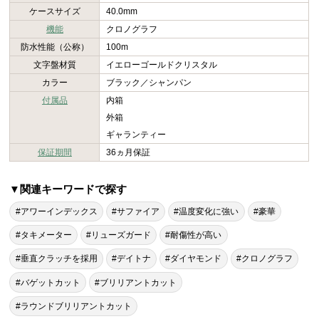
ケースサイズ
40.0mm
機能
クロノグラフ
防水性能（公称）
100m
文字盤材質
イエローゴールドクリスタル
カラー
ブラック／シャンパン
付属品
内箱
外箱
ギャランティー
保証期間
36ヵ月保証
▼関連キーワードで探す
#アワーインデックス
#サファイア
#温度変化に強い
#豪華
#タキメーター
#リューズガード
#耐傷性が高い
#垂直クラッチを採用
#デイトナ
#ダイヤモンド
#クロノグラフ
#バゲットカット
#ブリリアントカット
#ラウンドブリリアントカット