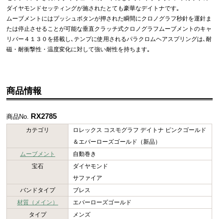
ダイヤモンドセッティングが施されたとても豪華なデイトナです｡
ムーブメントにはプッシュボタンが押された瞬間にクロノグラフ秒針を運針ま
たは停止させることが可能な垂直クラッチ式クロノグラフムーブメントのキャ
リバー４１３０を搭載し､テンプに使用されるパラクロムヘアスプリングは､耐
磁・耐衝撃性・温度変化に対して強い耐性を持ちます｡
商品情報
RX2785
商品No.
カテゴリ
ロレックス コスモグラフ デイトナ ピンクゴールド
＆エバーローズゴールド（新品）
ムーブメント
自動巻き
宝石
ダイヤモンド
サファイア
バンドタイプ
ブレス
材質（メイン）
エバーローズゴールド
タイプ
メンズ