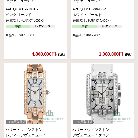
アヴェニューC ミニ
アヴェニューC ミニ
AVCQHM16RR016
AVCQHM16WW002
ピンクゴールド
ホワイトゴールド
在庫なし (Out of Stock)
在庫なし (Out of Stock)
中古
レディース
中古
レディース
商品No. 590775001
商品No. 586072001
4,800,000円
1,080,000円
（税込）
（税込）
70%買取保証
70%買取保証
ハリー・ウィンストン
ハリー・ウィンストン
レディーアヴェニューC
アヴェニューC クロノ