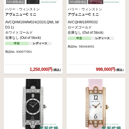
70%買取保証
70%買取保証
ハリー・ウィンストン
ハリー・ウィンストン
アヴェニューC ミニ
アヴェニューC ミニ
AVCQHM16WW024(332/LQWL.M/
AVCQHM16RR032
D3.1)
ローズゴールド
ホワイトゴールド
在庫なし (Out of Stock)
在庫なし (Out of Stock)
中古
レディース
中古
レディース
商品No. 592444001
商品No. 630077001
1,250,000円
998,000円
（税込）
（税込）