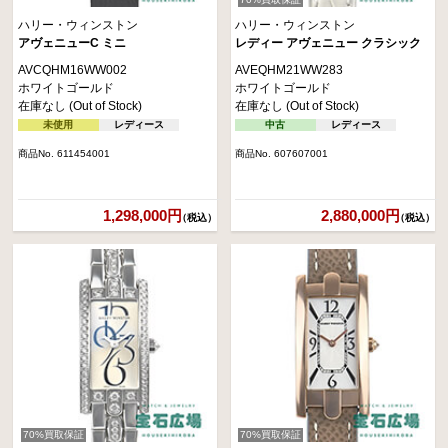
ハリー・ウィンストン
ハリー・ウィンストン
アヴェニューC ミニ
レディー アヴェニュー クラシック
AVCQHM16WW002
AVEQHM21WW283
ホワイトゴールド
ホワイトゴールド
在庫なし (Out of Stock)
在庫なし (Out of Stock)
未使用
レディース
中古
レディース
商品No. 611454001
商品No. 607607001
1,298,000円
2,880,000円
（税込）
（税込）
70%買取保証
70%買取保証