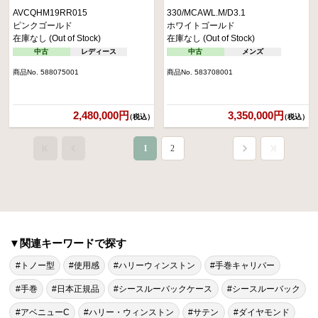
AVCQHM19RR015
330/MCAWL.M/D3.1
ピンクゴールド
ホワイトゴールド
在庫なし (Out of Stock)
在庫なし (Out of Stock)
中古
レディース
中古
メンズ
商品No. 588075001
商品No. 583708001
2,480,000円
3,350,000円
（税込）
（税込）
1
2
▼関連キーワードで探す
#トノー型
#使用感
#ハリーウィンストン
#手巻キャリバー
#手巻
#日本正規品
#シースルーバックケース
#シースルーバック
#アベニューC
#ハリー・ウィンストン
#サテン
#ダイヤモンド