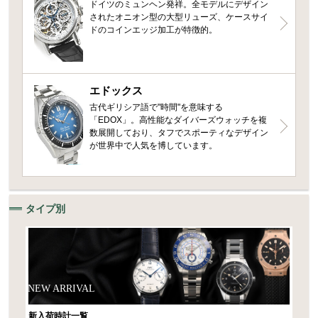
ドイツのミュンヘン発祥。全モデルにデザイン
されたオニオン型の大型リューズ、ケースサイ
ドのコインエッジ加工が特徴的。
エドックス
古代ギリシア語で"時間"を意味する
「EDOX」。高性能なダイバーズウォッチを複
数展開しており、タフでスポーティなデザイン
が世界中で人気を博しています。
タイプ別
NEW ARRIVAL
新入荷時計一覧