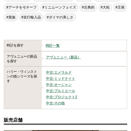
#アーチをモチーフ
#ミニムーンフェイズ
#古典的
#大粒
#王侯
#貴族
#並行輸入品
#ダイヤの美しさ
時計を探す
時計一覧
アヴェニューの新品
アヴェニュー（新品）
を探す
ハリー・ウィンスト
中古:エメラルド
ンの他シリーズを探
中古:ミッドナイト
す
中古:オーシャン
中古:プルミエール
中古:プロジェクトZ
中古:その他
販売店舗