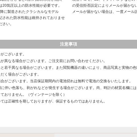
は20気圧以上の防水性能が必要です。
の受信拒否設定によりメールが届かな
以降に製造されたクラシカルなモデル
メールが届かない場合は、一度メール
記された防水性能は維持されておりませ
ださい。
注意事項
合がございます。
色が異なる場合がございます。ご注文前にお問い合わせください。
像と若干異なる場合がございます。また閲覧機器の違いにより、商品写真と実物の色
ただく場合がございます。
場合がございます。当店保証期間内の電池切れは無料で電池の交換をいたします。
用に伴い色落ち、剥がれなどが発生する場合がございます。尚、時計の材質名欄に
しておりません。（ヴィンテージを除く）
いては正確性を期しておりますが、保証するものではありません。