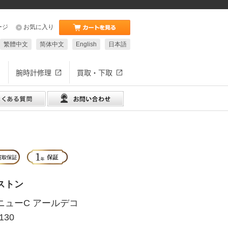
ージ
お気に入り
繁體中文
简体中文
English
日本語
腕時計修理
買取・下取
ストン
ニューC アールデコ
130