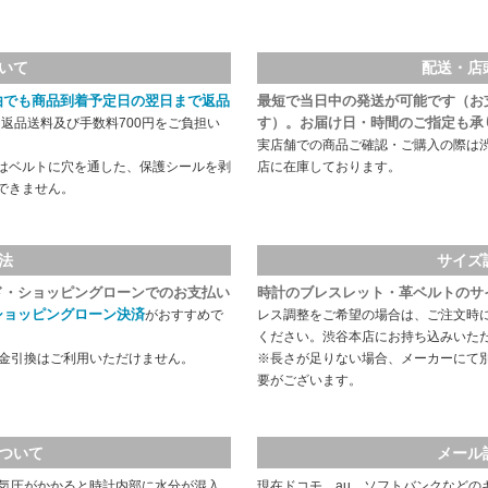
いて
配送・店
由でも商品到着予定日の翌日まで返品
最短で当日中の発送が可能です（お
す）。お届け日・時間のご指定も承
返品送料及び手数料700円をご負担い
実店舗での商品ご確認・ご購入の際は
はベルトに穴を通した、保護シールを剥
店に在庫しております。
できません。
法
サイズ
ド・ショッピングローンでのお支払い
時計のブレスレット・革ベルトのサ
ショッピングローン決済
がおすすめで
レス調整をご希望の場合は、ご注文時
ください。渋谷本店にお持ち込みいた
代金引換はご利用いただけません。
※長さが足りない場合、メーカーにて
要がございます。
ついて
メール
や気圧がかかると時計内部に水分が混入
現在ドコモ、au、ソフトバンクなどの