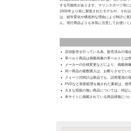
する可能性があります。マリンスポーツ等に
2000年より前に製造されたモデルや、それ
は、経年変化や構造的な理由により時計に表
ん。現行商品よりも水気に注意してお使いく
店頭販売を行っている為、販売済みの場
革ベルト商品は掲載画像の革ベルトとは
メーカーの仕様変更などにより、掲載画
同一商品の複数購入は、お断りさせてい
クォーツ式時計は新品でも、試用電池の
PVDなど表面処理を施された素材は、使
大きな瑕疵の無い商品については、特記
本サイトに掲載されている商品情報につ