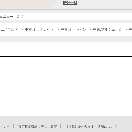
時計一覧
ェニュー（新品）
:エメラルド
中古:ミッドナイト
中古:オーシャン
中古:プルミエール
リシー
特定商取引法に基づく表記
【注意】偽のサイト・店舗について