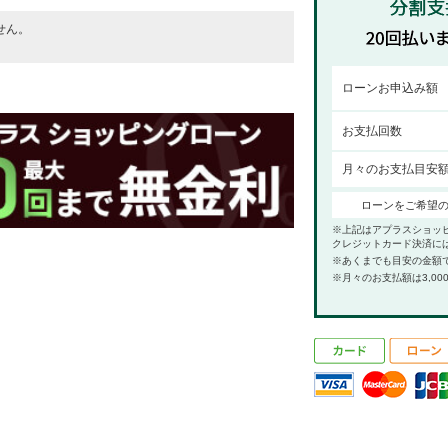
せん。
。
ローンお申込み額
お支払回数
月々のお支払目安
ローンをご希望
※上記はアプラスショッ
クレジットカード決済に
※あくまでも目安の金額
※月々のお支払額は3,00