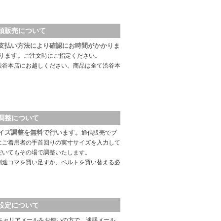
頭販売について
支払い方法により確認にお時間がかかりま
ります。
ご注文時にご指定ください。
渋谷本店にお越しください。商品は全て渋谷本
調整について
イズ調整を無料で行います。
通信販売でブ
にご着用者の手首回りの実寸サイズを入力して
だいてもその場で調整いたします。
別途コマを買い足すか、ベルトを買い替える必
設定について
キャリアメールをお使いの方で、迷惑メール