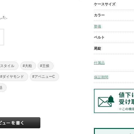
ケースサイズ
カラー
した。
整備
ベルト
尾錠
付属品
飾スタイル
#大粒
#王侯
#ダイヤモンド
#アベニューC
保証期間
活