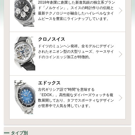
2018年創業に創業した新進気鋭の独立系ブラン
ド「ノルケイン」。スイスの時計作りの伝統と
最新テクノロジーが融合したハイレベルなタイ
ムピースを豊富にラインナップしています。
クロノスイス
ドイツのミュンヘン発祥。全モデルにデザイン
されたオニオン型の大型リューズ、ケースサイ
ドのコインエッジ加工が特徴的。
エドックス
古代ギリシア語で"時間"を意味する
「EDOX」。高性能なダイバーズウォッチを複
数展開しており、タフでスポーティなデザイン
が世界中で人気を博しています。
タイプ別