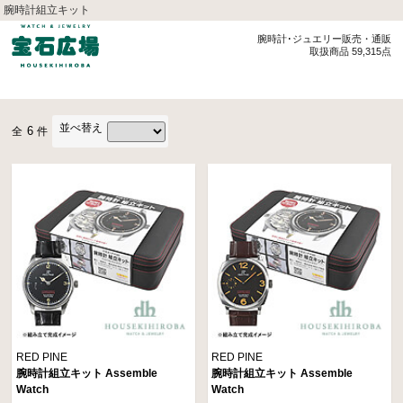
腕時計組立キット
腕時計･ジュエリー販売・通販
取扱商品 59,315点
並べ替え
6
全
件
RED PINE
RED PINE
腕時計組立キット Assemble
腕時計組立キット Assemble
Watch
Watch