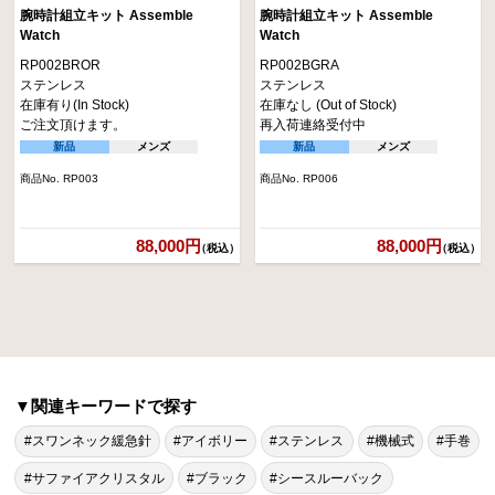
腕時計組立キット Assemble
腕時計組立キット Assemble
Watch
Watch
RP002BROR
RP002BGRA
ステンレス
ステンレス
在庫有り(In Stock)
在庫なし (Out of Stock)
ご注文頂けます。
再入荷連絡受付中
新品
メンズ
新品
メンズ
商品No. RP003
商品No. RP006
88,000円
88,000円
（税込）
（税込）
▼関連キーワードで探す
#スワンネック緩急針
#アイボリー
#ステンレス
#機械式
#手巻
#サファイアクリスタル
#ブラック
#シースルーバック