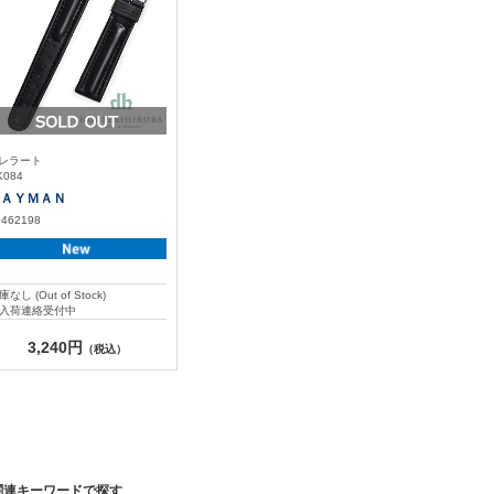
レラート
K084
ＡＹＭＡＮ
0462198
庫なし (Out of Stock)
入荷連絡受付中
3,240円
（税込）
関連キーワードで探す