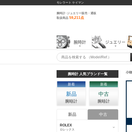
モレラート ケイマン
腕時計･ジュエリー販売・通販
59,211点
取扱商品
腕時計
ジュエリー
小
腕時計 人気ブランド一覧
新着
新着
新品
中古
腕時計
腕時計
新品
中古
ROLEX
ロレックス