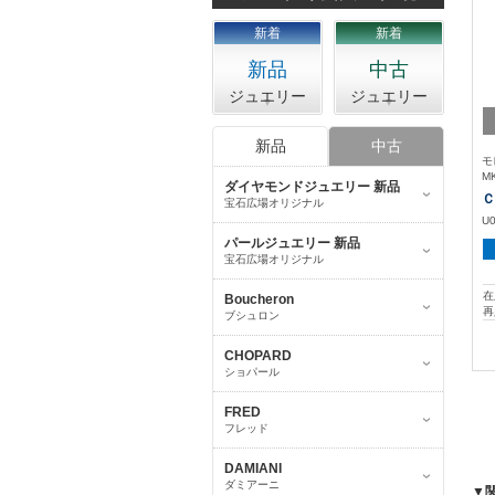
新着
新着
新品
中古
ジュエリー
ジュエリー
新品
中古
モ
M
ダイヤモンドジュエリー 新品
Ｃ
宝石広場オリジナル
U
パールジュエリー 新品
宝石広場オリジナル
在
Boucheron
再
ブシュロン
CHOPARD
ショパール
FRED
フレッド
DAMIANI
ダミアーニ
▼