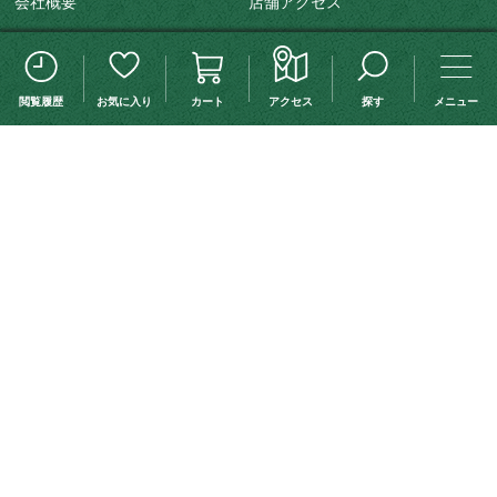
会社概要
店舗アクセス
特定商取引法に基づく表記
プライバシーポリシー
この検索条件を保存する
検索条件変更
メディア情報
スタッフ募集
閲覧履歴
お気に入り
カート
アクセス
探す
メニュー
カテゴリから探す
腕時計
ジュエリー
革ベルト
小物
株式会社ユーズカンパニー
東京都公安委員会許可 古物商 第303319202255号
詳細検索
※当WEBサイト掲載写真の無断転載・外部リンクを禁じます。