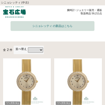
シニョレッティ (中古)
腕時計･ジュエリー販売・通販
取扱商品 59,211点
シニョレッティ の新品はこちら
並べ替え
2
全
件
70%買取保証
70%買取保証