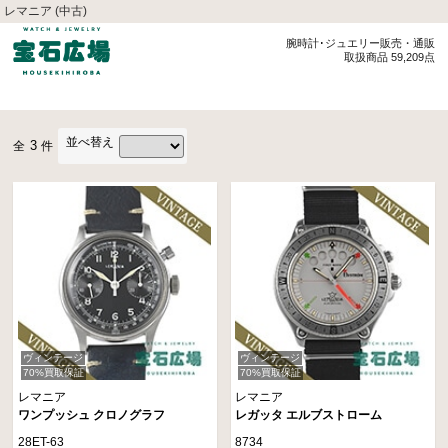
レマニア (中古)
腕時計･ジュエリー販売・通販
取扱商品 59,209点
並べ替え
3
全
件
ヴィンテージ
ヴィンテージ
70%買取保証
70%買取保証
レマニア
レマニア
ワンプッシュ クロノグラフ
レガッタ エルブストローム
28ET-63
8734