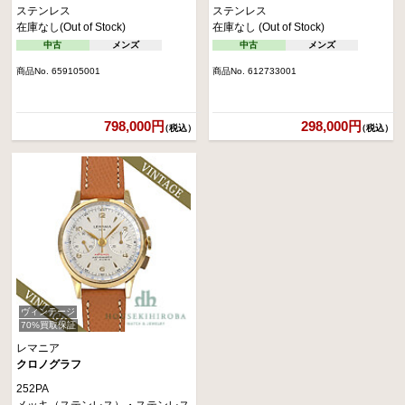
ステンレス
ステンレス
在庫なし(Out of Stock)
在庫なし (Out of Stock)
中古
メンズ
中古
メンズ
商品No. 659105001
商品No. 612733001
798,000円
298,000円
（税込）
（税込）
ヴィンテージ
70%買取保証
レマニア
クロノグラフ
252PA
メッキ（ステンレス）・ステンレス