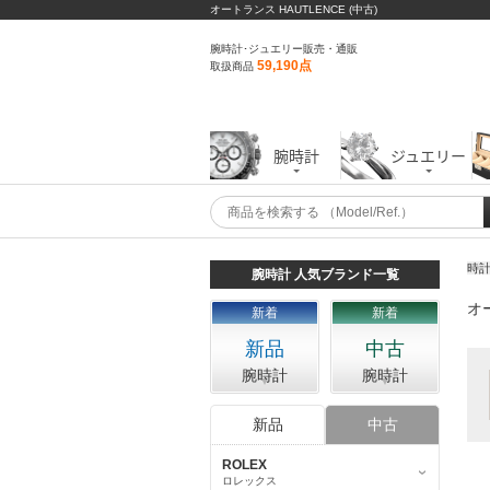
オートランス HAUTLENCE (中古)
腕時計･ジュエリー販売・通販
59,190点
取扱商品
腕時計
ジュエリー
時
腕時計 人気ブランド一覧
オー
新着
新着
新品
中古
腕時計
腕時計
新品
中古
ROLEX
ロレックス