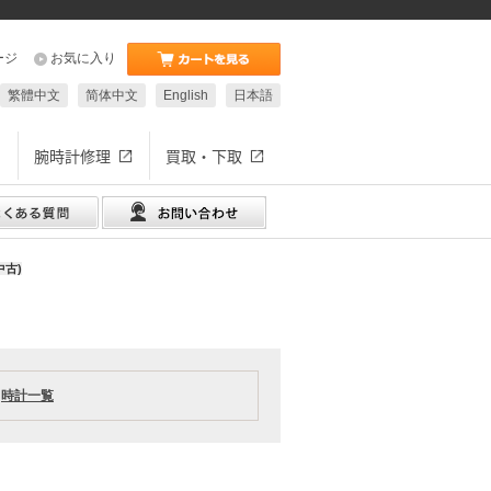
ージ
お気に入り
繁體中文
简体中文
English
日本語
腕時計修理
買取・下取
中古)
時計一覧