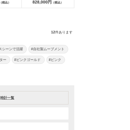
828,000円
（税込）
（税込）
12
件あります
スシーンで活躍
#自社製ムーブメント
ター
#ピンクゴールド
#ピンク
時計一覧