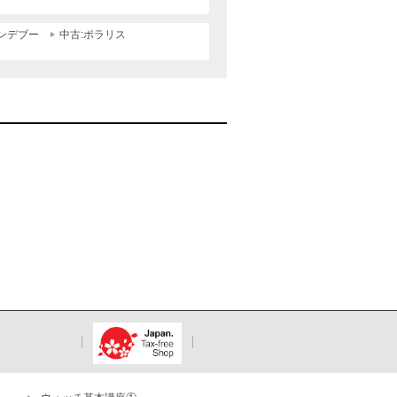
ランデブー
中古:ポラリス