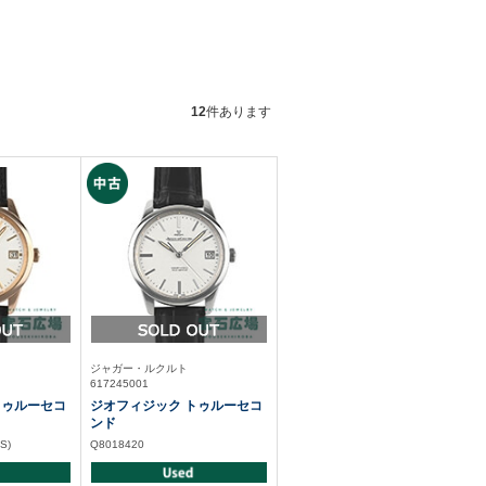
12
件あります
ジャガー・ルクルト
617245001
トゥルーセコ
ジオフィジック トゥルーセコ
ンド
S)
Q8018420