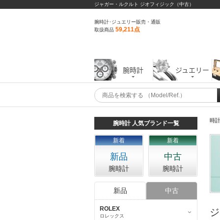
ジャガー・ルクルト ジオフィジック（中古）
腕時計･ジュエリー販売・通販
59,211点
取扱商品
腕時計
ジュエリー
時
腕時計 人気ブランド一覧
新着
新着
新品
中古
腕時計
腕時計
新品
中古
ROLEX
ジ
ロレックス