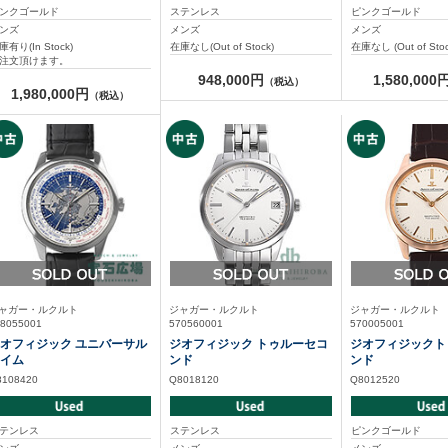
ンクゴールド
ステンレス
ピンクゴールド
ンズ
メンズ
メンズ
庫有り(In Stock)
在庫なし(Out of Stock)
在庫なし (Out of Stoc
注文頂けます。
948,000円
1,580,000
（税込）
1,980,000円
（税込）
ャガー・ルクルト
ジャガー・ルクルト
ジャガー・ルクルト
8055001
570560001
570005001
オフィジック ユニバーサル
ジオフィジック トゥルーセコ
ジオフィジックト
イム
ンド
ンド
8108420
Q8018120
Q8012520
テンレス
ステンレス
ピンクゴールド