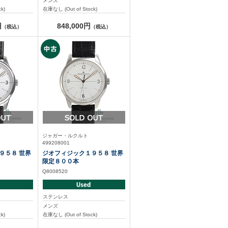
メンズ
k)
在庫なし (Out of Stock)
円
848,000円
（税込）
（税込）
ジャガー・ルクルト
499208001
９５８ 世界
ジオフィジック１９５８ 世界
限定８００本
Q8008520
ステンレス
メンズ
k)
在庫なし (Out of Stock)