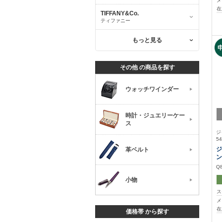
メ
在
TIFFANY&Co.
ティファニー
もっと見る
その他 の商品を探す
ウォッチワインダー
時計・ジュエリーケー
ス
ジ
54
ジ
革ベルト
ン
Q
小物
ス
メ
在
価格帯 から探す