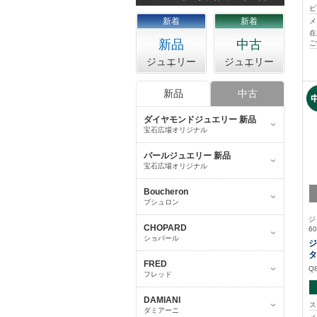
ピ
新着
新着
メ
在
新品
中古
ご
ジュエリー
ジュエリー
新品
中古
ダイヤモンドジュエリー 新品
宝石広場オリジナル
パールジュエリー 新品
宝石広場オリジナル
Boucheron
ブシュロン
ジ
CHOPARD
60
ショパール
ジ
タ
FRED
Q
フレッド
DAMIANI
ス
ダミアーニ