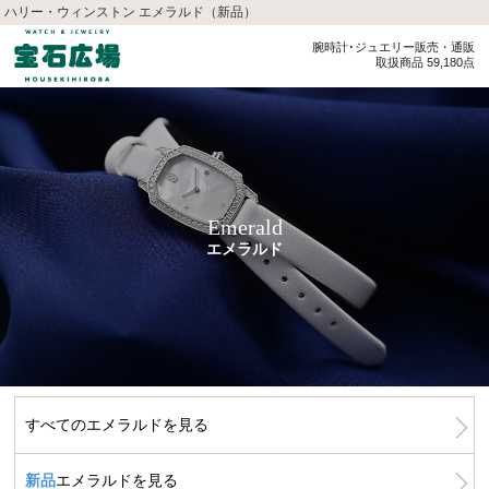
ハリー・ウィンストン エメラルド（新品）
腕時計･ジュエリー販売・通販
取扱商品 59,180点
Emerald
エメラルド
すべてのエメラルドを見る
新品
エメラルドを見る