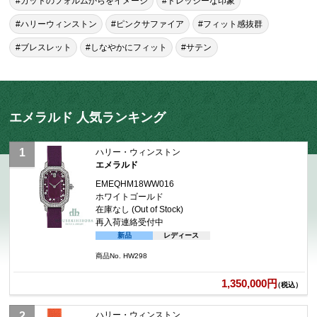
#カットのフォルムからをイメージ
#ドレッシーな印象
#ハリーウィンストン
#ピンクサファイア
#フィット感抜群
#ブレスレット
#しなやかにフィット
#サテン
エメラルド 人気ランキング
ハリー・ウィンストン
エメラルド
EMEQHM18WW016
ホワイトゴールド
在庫なし (Out of Stock)
再入荷連絡受付中
新品
レディース
商品No. HW298
1,350,000円
（税込）
ハリー・ウィンストン