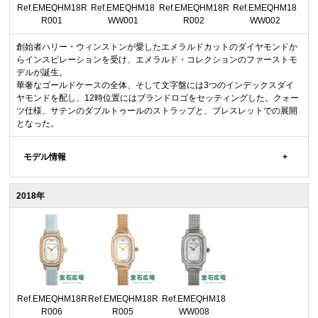
Ref.EMEQHM18R
Ref.EMEQHM18
Ref.EMEQHM18R
Ref.EMEQHM18
R001
WW001
R002
WW002
創始者ハリー・ウィンストンが愛したエメラルドカットのダイヤモンドか
らインスピレーションを受け、エメラルド・コレクションのファーストモ
デルが誕生。
華奢なゴールドケースの全体、そして文字盤には3つのインデックスダイ
ヤモンドを配し、12時位置にはブランドロゴをセッティングした。クォー
ツ仕様、サテンのダブルトゥールのストラップと、ブレスレットでの展開
となった。
モデル情報
2018年
Ref.EMEQHM18R
Ref.EMEQHM18R
Ref.EMEQHM18
R006
R005
WW008