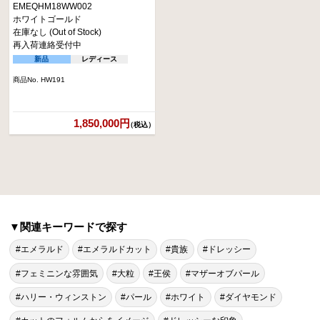
EMEQHM18WW002
ホワイトゴールド
在庫なし (Out of Stock)
再入荷連絡受付中
新品
レディース
商品No. HW191
1,850,000円
（税込）
▼関連キーワードで探す
#エメラルド
#エメラルドカット
#貴族
#ドレッシー
#フェミニンな雰囲気
#大粒
#王侯
#マザーオブパール
#ハリー・ウィンストン
#パール
#ホワイト
#ダイヤモンド