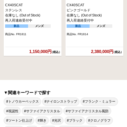
CX40SCAT
CX40SCAT
ステンレス
ピンクゴールド
在庫なし (Out of Stock)
在庫なし (Out of Stock)
再入荷連絡受付中
再入荷連絡受付中
新品
メンズ
新品
メンズ
商品No. FR1811
商品No. FR1814
1,150,000円
2,380,000円
（税込）
（税込）
▼関連キーワードで探す
#トノウカーベックス
#ナイロンストラップ
#フランク・ミュラー
#視認性
#サファイアクリスタル
#サファイアクリスタル風防
#ツートン仕上げ
#輝き
#光沢
#ブラック
#クロノグラフ