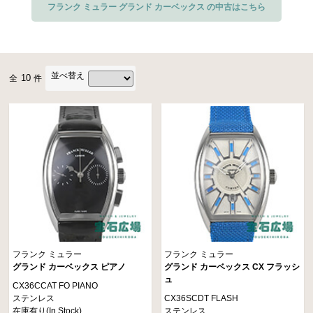
フランク ミュラー グランド カーベックス の中古はこちら
ト。その新しいトノウケースに組み合わされる文字盤も大きく表示エリアが拡
大し、視認性の高さと端整なルックスをアピールしています。
躍動感あふれるビザン数字インデックスや繊細なギョーシェ彫りが施されたモ
並べ替え
10
全
件
デル、ブランドロゴだけの無駄を一切省いた文字盤のモデルなどを展開し、そ
れまでのクラシカルなアールデコ調からモダンで洗練されたスタイルへと進化
を遂げたドレスウォッチコレクションです。
フランク ミュラー
フランク ミュラー
グランド カーベックス ピアノ
グランド カーベックス CX フラッシ
ュ
CX36CCAT FO PIANO
ステンレス
CX36SCDT FLASH
在庫有り(In Stock)
ステンレス