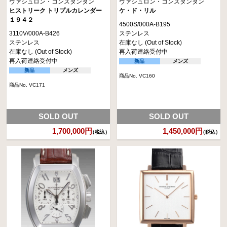
ヴァシュロン・コンスタンタン
ヴァシュロン・コンスタンタン
ヒストリーク トリプルカレンダー
ケ・ド・リル
１９４２
4500S/000A-B195
3110V/000A-B426
ステンレス
ステンレス
在庫なし (Out of Stock)
在庫なし (Out of Stock)
再入荷連絡受付中
再入荷連絡受付中
新品
メンズ
新品
メンズ
商品No. VC160
商品No. VC171
SOLD OUT
SOLD OUT
1,700,000円
1,450,000円
（税込）
（税込）