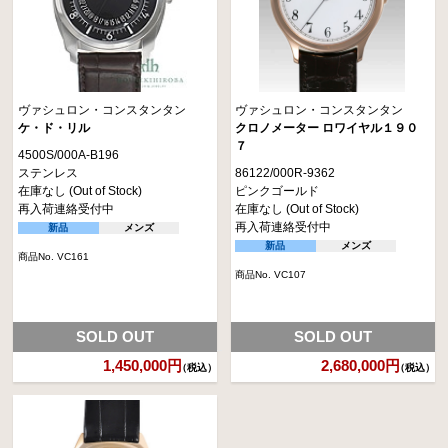
ヴァシュロン・コンスタンタン
ヴァシュロン・コンスタンタン
ケ・ド・リル
クロノメーター ロワイヤル１９０
７
4500S/000A-B196
ステンレス
86122/000R-9362
在庫なし (Out of Stock)
ピンクゴールド
再入荷連絡受付中
在庫なし (Out of Stock)
再入荷連絡受付中
新品
メンズ
新品
メンズ
商品No. VC161
商品No. VC107
SOLD OUT
SOLD OUT
1,450,000円
2,680,000円
（税込）
（税込）