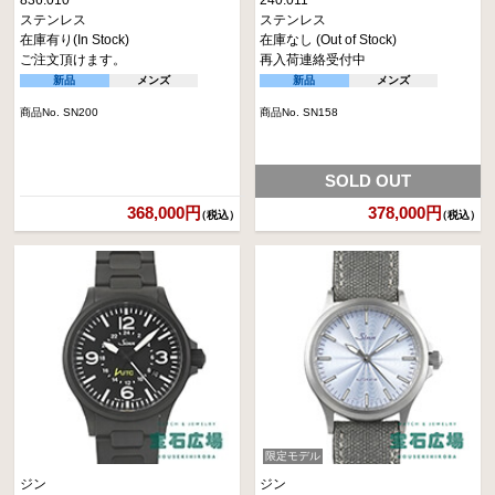
ステンレス
ステンレス
在庫有り(In Stock)
在庫なし (Out of Stock)
ご注文頂けます。
再入荷連絡受付中
新品
メンズ
新品
メンズ
商品No. SN200
商品No. SN158
SOLD OUT
368,000円
378,000円
（税込）
（税込）
限定モデル
ジン
ジン