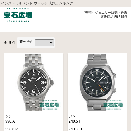
インストゥルメント ウォッチ 人気ランキング
腕時計･ジュエリー販売・通販
取扱商品 59,315点
並べ替え
9
全
件
ジン
ジン
556.A
240.ST
556.014
240.010