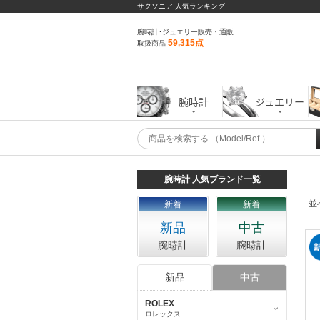
サクソニア 人気ランキング
腕時計･ジュエリー販売・通販
59,315点
取扱商品
腕時計
ジュエリー
腕時計 人気ブランド一覧
並
新着
新着
新品
中古
腕時計
腕時計
新品
中古
ROLEX
ロレックス