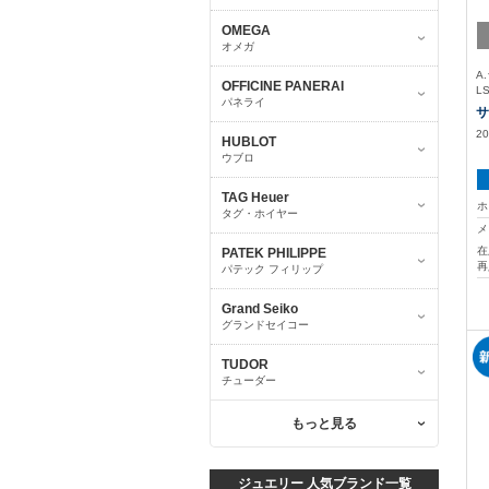
OMEGA
オメガ
A
OFFICINE PANERAI
L
パネライ
サ
20
HUBLOT
ウブロ
TAG Heuer
ホ
タグ・ホイヤー
メ
在
PATEK PHILIPPE
再
パテック フィリップ
Grand Seiko
グランドセイコー
TUDOR
チューダー
もっと見る
ジュエリー 人気ブランド一覧