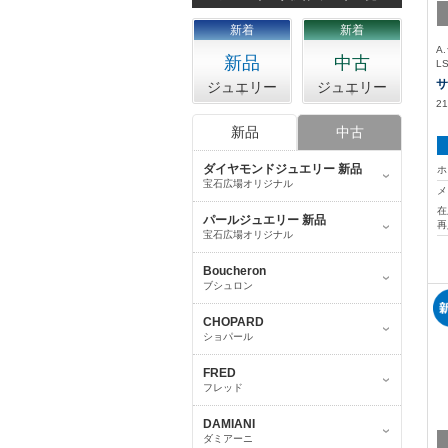
新着
新着
A
新品
中古
L
サ
ジュエリー
ジュエリー
21
新品
中古
ダイヤモンドジュエリー 新品
ホ
宝石広場オリジナル
メ
在
パールジュエリー 新品
再
宝石広場オリジナル
Boucheron
ブシュロン
CHOPARD
ショパール
FRED
フレッド
DAMIANI
ダミアーニ