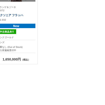
.ランゲ＆ゾーネ
S072
クソニア フラッハ
1.032
ンクゴールド
ンズ
庫なし (Out of Stock)
入荷連絡受付中
1,650,000円
（税込）