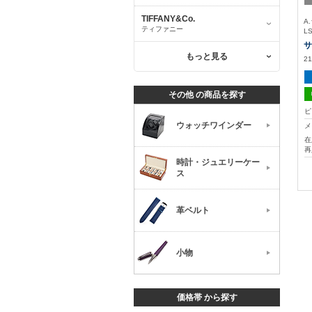
TIFFANY&Co.
A
ティファニー
L
サ
もっと見る
21
その他 の商品を探す
ピ
ウォッチワインダー
メ
在
再
時計・ジュエリーケー
ス
革ベルト
小物
価格帯 から探す