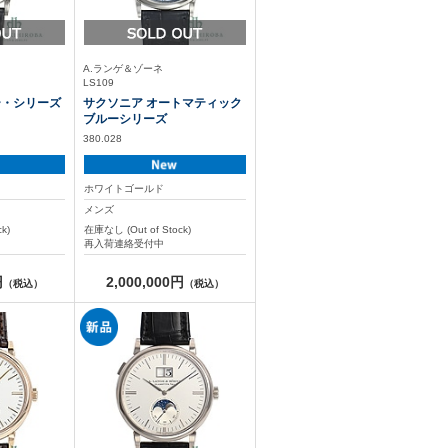
A.ランゲ＆ゾーネ
LS109
ー・シリーズ
サクソニア オートマティック
ブルーシリーズ
380.028
ホワイトゴールド
メンズ
k)
在庫なし (Out of Stock)
再入荷連絡受付中
円
2,000,000円
（税込）
（税込）