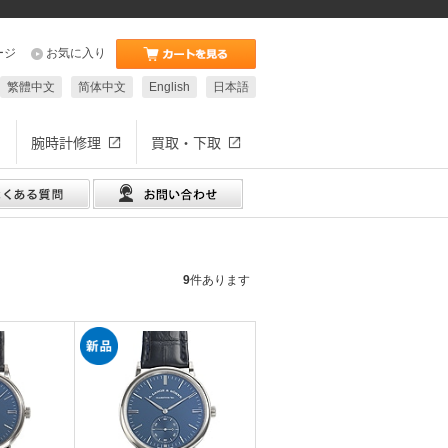
ージ
お気に入り
繁體中文
简体中文
English
日本語
腕時計修理
買取・下取
9
件あります