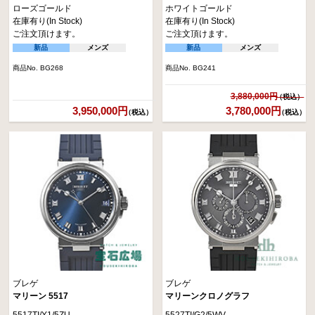
ローズゴールド
ホワイトゴールド
在庫有り(In Stock)
在庫有り(In Stock)
ご注文頂けます。
ご注文頂けます。
新品
メンズ
新品
メンズ
商品No. BG268
商品No. BG241
3,880,000円
3,950,000円
3,780,000円
（税込）
（税込）
ブレゲ
ブレゲ
マリーン 5517
マリーンクロノグラフ
5517TI/Y1/5ZU
5527TI/G2/5WV