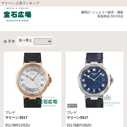
マリーン 人気ランキング
腕時計･ジュエリー販売・通販
取扱商品 59,313点
並べ替え
9
全
件
値下げ
ブレゲ
ブレゲ
マリーン 5517
マリーン5517
5517BR/12/5ZU
5517BB/Y2/9ZU