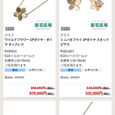
値下げ
値下げ
グラフ
グラフ
ワイルドフラワー 1Pダイヤ・ダイ
ミニバタフライ 1Pダイヤ スタッド
ヤ ネックレス
ピアス
RGP814
RGE1807
K18イエローゴールド
K18ローズゴールド
在庫有り(In Stock)
在庫有り(In Stock)
ご注文頂けます。
ご注文頂けます。
新品
レディース
新品
レディース
商品No. GRJ065
商品No. GRJ067
898,000円
538,000円
878,000円
533,000円
（税込）
（税込）