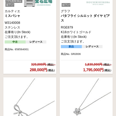
70%買取保証
値下げ
値下げ
カルティエ
グラフ
ミスパシャ
バタフライ シルエット ダイヤ ピア
ス
W3140008
ステンレス
RGE879
在庫有り(In Stock)
K18ホワイトゴールド
ご注文頂けます。
在庫有り(In Stock)
ご注文頂けます。
中古
レディース
新品
レディース
商品No. 658564001
商品No. GRJ006
320,000円
1,830,000円
288,000円
1,795,000円
（税込）
（税込）