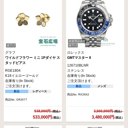
未使用品あり
値下げ
値下げ
グラフ
ロレックス
ワイルドフラワー ミニ 1Pダイヤ ス
GMTマスター II
タッドピアス
126710BLNR
RGE1804
ステンレス
K18イエローゴールド
在庫有り(In Stock)
在庫有り(In Stock)
ご注文頂けます。
ご注文頂けます。
新品
メンズ
新品
レディース
商品No. RX2842
商品No. GRJ077
538,000円
3,500,000円
533,000円
3,480,000円
（税込）
（税込）