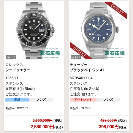
値下げ
値下げ
ロレックス
チューダー
シードゥエラー
ブラックベイ ワン 41
126600
M79540-0004
ステンレス
ステンレス
在庫有り(In Stock)
在庫有り(In Stock)
ご注文頂けます。
ご注文頂けます。
新品
メンズ
アウトレット
メンズ
商品No. RX2607
商品No. TU248o
2,600,000円
428,000円
2,580,000円
398,000円
（税込）
（税込）