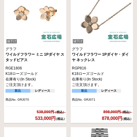
値下げ
値下げ
グラフ
グラフ
ワイルドフラワー ミニ 1Pダイヤ ス
ワイルドフラワー 1Pダイヤ・ダイ
タッドピアス
ヤ ネックレス
RGE1806
RGP816
K18ローズゴールド
K18ローズゴールド
在庫有り(In Stock)
在庫有り(In Stock)
ご注文頂けます。
ご注文頂けます。
新品
レディース
新品
レディース
商品No. GRJ070
商品No. GRJ071
538,000円
898,000円
533,000円
878,000円
（税込）
（税込）