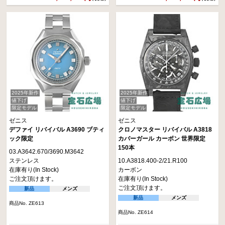
2025年新作
2025年新作
値下げ
値下げ
限定モデル
限定モデル
ゼニス
ゼニス
デファイ リバイバル A3690 ブティ
クロノマスター リバイバル A3818
ック限定
カバーガール カーボン 世界限定
150本
03.A3642.670/3690.M3642
ステンレス
10.A3818.400-2/21.R100
在庫有り(In Stock)
カーボン
ご注文頂けます。
在庫有り(In Stock)
ご注文頂けます。
新品
メンズ
新品
メンズ
商品No. ZE613
商品No. ZE614