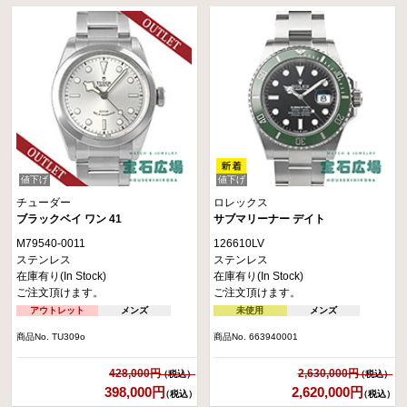
値下げ
値下げ
チューダー
ロレックス
ブラックベイ ワン 41
サブマリーナー デイト
M79540-0011
126610LV
ステンレス
ステンレス
在庫有り(In Stock)
在庫有り(In Stock)
ご注文頂けます。
ご注文頂けます。
アウトレット
メンズ
未使用
メンズ
商品No. TU309o
商品No. 663940001
428,000円
2,630,000円
398,000円
2,620,000円
（税込）
（税込）