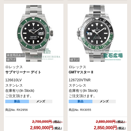
未使用品あり
値下げ
値下げ
ロレックス
ロレックス
サブマリーナー デイト
GMTマスター II
126610LV
126720VTNR
ステンレス
ステンレス
在庫有り(In Stock)
在庫有り(In Stock)
ご注文頂けます。
ご注文頂けます。
新品
メンズ
新品
メンズ
商品No. RX2956
商品No. RX3055
2,700,000円
2,880,000円
2,690,000円
2,850,000円
（税込）
（税込）