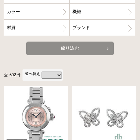
カラー
機械
材質
ブランド
絞り込む
並べ替え
502
全
件