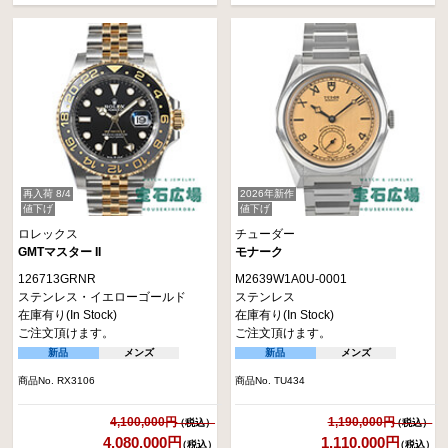
再入荷 8/4
2026年新作
値下げ
値下げ
ロレックス
チューダー
GMTマスター II
モナーク
126713GRNR
M2639W1A0U-0001
ステンレス・イエローゴールド
ステンレス
在庫有り(In Stock)
在庫有り(In Stock)
ご注文頂けます。
ご注文頂けます。
新品
メンズ
新品
メンズ
商品No. RX3106
商品No. TU434
4,100,000円
1,190,000円
4,080,000円
1,110,000円
（税込）
（税込）