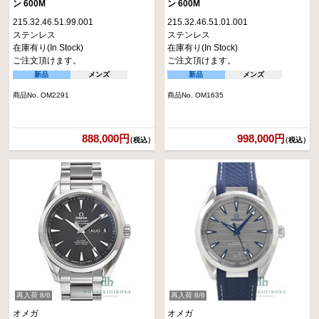
ン 600M
ン 600M
215.32.46.51.99.001
215.32.46.51.01.001
ステンレス
ステンレス
在庫有り(In Stock)
在庫有り(In Stock)
ご注文頂けます。
ご注文頂けます。
新品
メンズ
新品
メンズ
商品No. OM2291
商品No. OM1635
888,000円
998,000円
（税込）
（税込）
再入荷 8/6
再入荷 8/6
オメガ
オメガ