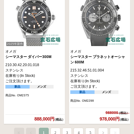
2025年新作
オメガ
オメガ
シーマスター ダイバー300M
シーマスター プラネットオーシャ
ン 600M
210.30.42.20.01.018
ステンレス
215.32.46.51.01.004
在庫有り(In Stock)
ステンレス
ご注文頂けます。
在庫有り(In Stock)
ご注文頂けます。
新品
メンズ
新品
メンズ
商品No. OM2375
商品No. OM2298
988000
888,000円
978,000円
（税込）
（税込）
1
2
3
4
5