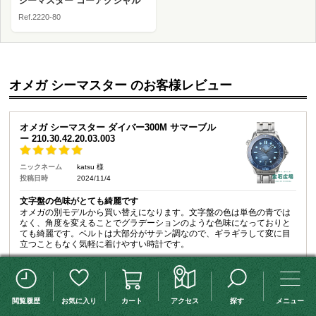
シーマスター コーアクシャル
Ref.2220-80
オメガ シーマスター のお客様レビュー
オメガ シーマスター ダイバー300M サマーブル
ー 210.30.42.20.03.003
ニックネーム
katsu 様
投稿日時
2024/11/4
文字盤の色味がとても綺麗です
オメガの別モデルから買い替えになります。文字盤の色は単色の青では
なく、角度を変えることでグラデーションのような色味になっておりと
ても綺麗です。ベルトは大部分がサテン調なので、ギラギラして変に目
立つこともなく気軽に着けやすい時計です。
この検索条件を保存する
検索条件変更
オメガ ダイバー300M（新品）
閲覧履歴
お気に入り
カート
アクセス
探す
メニュー
ニックネーム
たけのこ 様