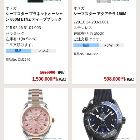
オメガ
オメガ
シーマスター プラネットオーシャ
シーマスター アクアテラ 150M
ン 600M ETNZ ディープブラック
220.10.34.20.63.001
215.92.46.51.01.003
ステンレス
セラミック
在庫有り(In Stock)
在庫有り(In Stock)
ご注文頂けます。
ご注文頂けます。
新品
レディース
新品
メンズ
商品No. OM2382
商品No. OM2246
1630000
1,500,000円
598,000円
（税込）
（税込）