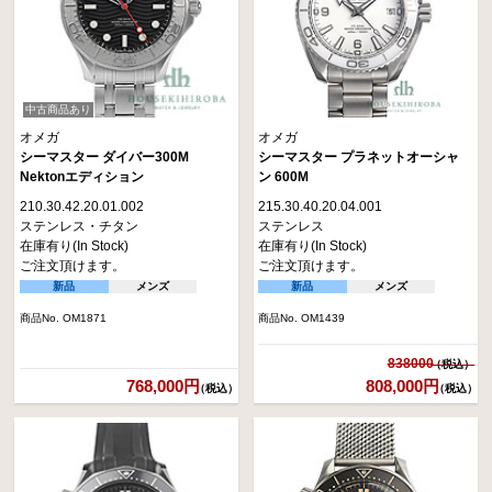
中古商品あり
オメガ
オメガ
シーマスター ダイバー300M
シーマスター プラネットオーシャ
Nektonエディション
ン 600M
210.30.42.20.01.002
215.30.40.20.04.001
ステンレス・チタン
ステンレス
在庫有り(In Stock)
在庫有り(In Stock)
ご注文頂けます。
ご注文頂けます。
新品
メンズ
新品
メンズ
商品No. OM1871
商品No. OM1439
838000
768,000円
808,000円
（税込）
（税込）