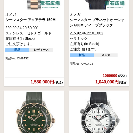
オメガ
オメガ
シーマスター アクアテラ 150M
シーマスター プラネットオーシャ
ン 600M ディープブラック
220.20.34.20.60.001
ステンレス・セドナゴールド
215.92.46.22.01.002
在庫有り(In Stock)
セラミック
ご注文頂けます。
在庫有り(In Stock)
ご注文頂けます。
新品
レディース
新品
メンズ
商品No. OM2452
商品No. OM1494
1060000
1,550,000円
1,040,000円
（税込）
（税込）