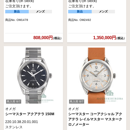
在庫有り(In Stock)
在庫有り(In Stock)
ご注文頂けます。
ご注文頂けます。
新品
メンズ
新品
メンズ
商品No. OM1478
商品No. OM2492
808,000円
1,350,000円
（税込）
（税込）
再入荷 8/7
再入荷 8/7
オメガ
オメガ
シーマスター アクアテラ 150M
シーマスター コーアクシャル アク
アテラ レイルマスター マスターク
220.10.38.20.01.001
ロノメーター
ステンレス