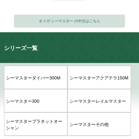
公のジェームズ・ボンドが愛用する時計として毎回さまざまなシーマスターが
登場し、どれも非常に高い人気を集めています。
オメガ シーマスター の中古はこちら
ムーブメントも「マスタークロノメーター」規格の高精度なモデル、
オメガ
が
独自に開発した耐久性に優れた革新的なキャリバーの「コーアクシャル」機
構、さらに15000ガウスもの耐磁性能を備えた「マスターコーアクシャル」機
構を搭載した高機能モデルもラインナップされています。メタルバックモデル
シリーズ一覧
に刻印された、ギリシャ神話に登場する海の守護神「シーホース」も、シーマ
スターを表すシンボルマークとして有名なディテールです。宝石広場では、常
に性能やクオリティーを追及して進化し続け、
オメガ
らしい高い信頼性を誇る
スポーツウォッチ「シーマスター」コレクションを、バリエーション豊富に多
シーマスターダイバー300M
シーマスターアクアテラ150M
数取り揃えております。
シーマスター300
シーマスターレイルマスター
シーマスタープラネットオー
シーマスターその他
シャン