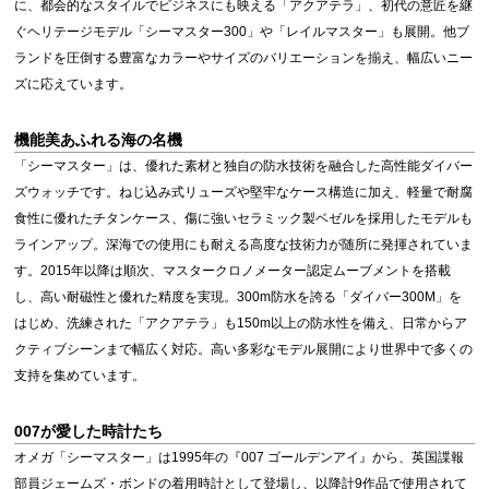
に、都会的なスタイルでビジネスにも映える「アクアテラ」、初代の意匠を継
ぐヘリテージモデル「シーマスター300」や「レイルマスター」も展開。他ブ
ランドを圧倒する豊富なカラーやサイズのバリエーションを揃え、幅広いニー
ズに応えています。
機能美あふれる海の名機
「シーマスター」は、優れた素材と独自の防水技術を融合した高性能ダイバー
ズウォッチです。ねじ込み式リューズや堅牢なケース構造に加え、軽量で耐腐
食性に優れたチタンケース、傷に強いセラミック製ベゼルを採用したモデルも
ラインアップ。深海での使用にも耐える高度な技術力が随所に発揮されていま
す。2015年以降は順次、マスタークロノメーター認定ムーブメントを搭載
し、高い耐磁性と優れた精度を実現。300m防水を誇る「ダイバー300M」を
はじめ、洗練された「アクアテラ」も150m以上の防水性を備え、日常からア
クティブシーンまで幅広く対応。高い多彩なモデル展開により世界中で多くの
支持を集めています。
007が愛した時計たち
オメガ「シーマスター」は1995年の『007 ゴールデンアイ』から、英国諜報
部員ジェームズ・ボンドの着用時計として登場し、以降計9作品で使用されて