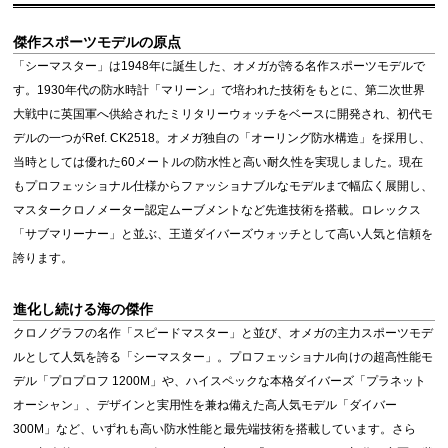
傑作スポーツモデルの原点
「シーマスター」は1948年に誕生した、オメガが誇る名作スポーツモデルで
す。1930年代の防水時計「マリーン」で培われた技術をもとに、第二次世界
大戦中に英国軍へ供給されたミリタリーウォッチをベースに開発され、初代モ
デルの一つがRef. CK2518。オメガ独自の「オーリング防水構造」を採用し、
当時としては優れた60メートルの防水性と高い耐久性を実現しました。現在
もプロフェッショナル仕様からファッショナブルなモデルまで幅広く展開し、
マスタークロノメーター認定ムーブメントなど先進技術を搭載。ロレックス
「サブマリーナー」と並ぶ、王道ダイバーズウォッチとして高い人気と信頼を
誇ります。
進化し続ける海の傑作
クロノグラフの名作「スピードマスター」と並び、オメガの主力スポーツモデ
ルとして人気を誇る「シーマスター」。プロフェッショナル向けの超高性能モ
デル「プロプロフ 1200M」や、ハイスペックな本格ダイバーズ「プラネット
オーシャン」、デザインと実用性を兼ね備えた高人気モデル「ダイバー
300M」など、いずれも高い防水性能と最先端技術を搭載しています。さら