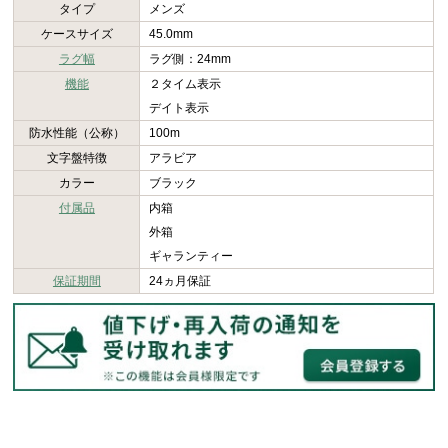
タイプ
メンズ
ケースサイズ
45.0mm
ラグ幅
ラグ側：24mm
機能
２タイム表示
デイト表示
防水性能（公称）
100m
文字盤特徴
アラビア
カラー
ブラック
付属品
内箱
外箱
ギャランティー
保証期間
24ヵ月保証