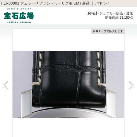
FER00003 フェラーリ グラントゥーリズモ GMT 新品 ｜ パネライ
腕時計･ジュエリー販売・通販
取扱商品 59,180点
画像タップで拡大します