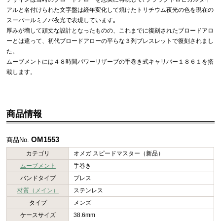
アルと名付けられた文字盤は経年変化して焼けたトリチウム夜光の色を現在の
スーパールミノバ夜光で表現しています｡
厚みが増して頑丈な設計となったものの、これまでに復刻されたブロードアロ
ーとは違って、初代ブロードアローの平らな３列ブレスレットで復刻されまし
た。
ムーブメントには４８時間パワーリザーブの手巻き式キャリバー１８６１を搭
載します。
商品情報
OM1553
商品No.
カテゴリ
オメガ スピードマスター（新品）
ムーブメント
手巻き
バンドタイプ
ブレス
材質（メイン）
ステンレス
タイプ
メンズ
ケースサイズ
38.6mm