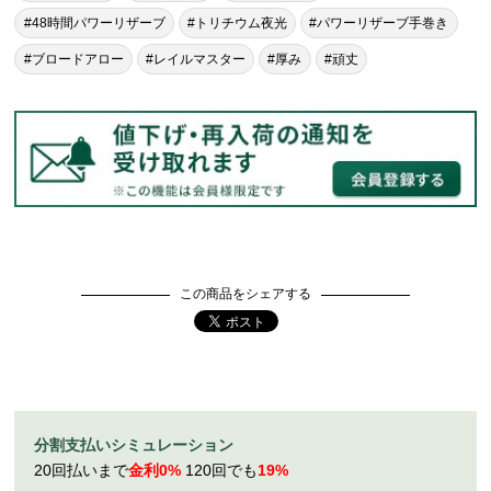
#48時間パワーリザーブ
#トリチウム夜光
#パワーリザーブ手巻き
#ブロードアロー
#レイルマスター
#厚み
#頑丈
この商品をシェアする
分割支払いシミュレーション
20回払いまで
金利0%
120回でも
19%