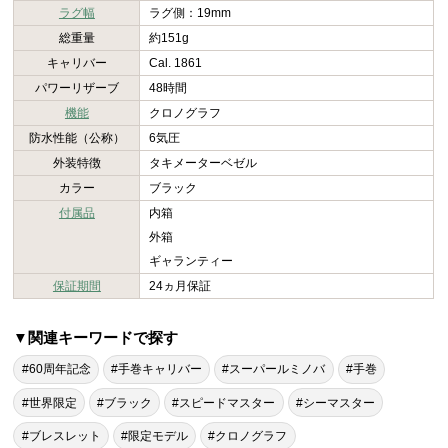
ラグ幅
ラグ側：19mm
総重量
約151g
キャリバー
Cal. 1861
パワーリザーブ
48時間
機能
クロノグラフ
防水性能（公称）
6気圧
外装特徴
タキメーターベゼル
カラー
ブラック
付属品
内箱
外箱
ギャランティー
保証期間
24ヵ月保証
▼関連キーワードで探す
#60周年記念
#手巻キャリバー
#スーパールミノバ
#手巻
#世界限定
#ブラック
#スピードマスター
#シーマスター
#ブレスレット
#限定モデル
#クロノグラフ