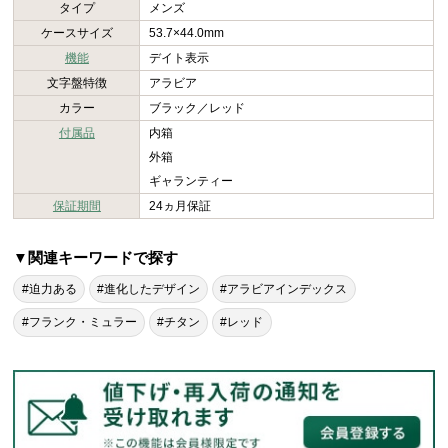
タイプ
メンズ
ケースサイズ
53.7×44.0mm
機能
デイト表示
文字盤特徴
アラビア
カラー
ブラック／レッド
付属品
内箱
外箱
ギャランティー
保証期間
24ヵ月保証
▼関連キーワードで探す
#迫力ある
#進化したデザイン
#アラビアインデックス
#フランク・ミュラー
#チタン
#レッド