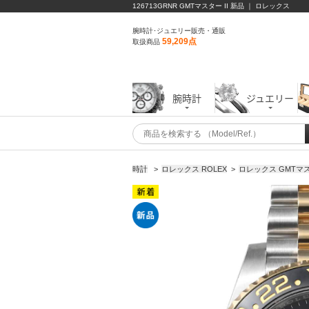
126713GRNR GMTマスター II 新品 ｜ ロレックス
腕時計･ジュエリー販売・通販
59,209点
取扱商品
腕時計
ジュエリー
時計
>
ロレックス ROLEX
>
ロレックス GMTマ