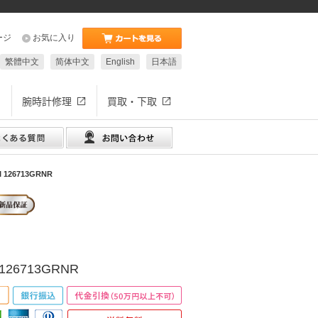
ージ
お気に入り
繁體中文
简体中文
English
日本語
腕時計修理
買取・下取
126713GRNR
126713GRNR