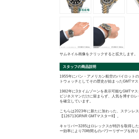
サムネイル画像をクリックすると拡大します。
スタッフの商品説明
1955年にパン・アメリカン航空のパイロット
トウォッチとしてその歴史が始まったGMTマス
1982年に3タイムゾーンを表示可能なGMTマ
ビジネスマンだけに留まらず、人気を博すロレ
を確立しています。
こちらは2023年に新たに加わった、ステンレ
【126713GRNR GMTマスターII】。
キャリバー3285はロレックスが特許を取得し
ー効率により70時間ものパワーリザーブを誇り