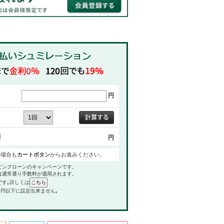
円
額
円
の場合も
カートボタン
からお進みください。
ピングローンのキャンペーンです。
は通常通り手数料が適用されます。
です｡詳しくは
0円以下に設定出来ません｡