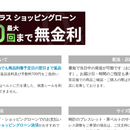
いて
配送・店
由でも商品到着予定日の翌日まで返品
最短で当日中の発送が可能です（お
す）。お届け日・時間のご指定も承
返品送料及び手数料700円をご負担い
実店舗での商品ご確認・ご購入の際は
はベルトに穴を通した、保護シールを剥
店に在庫しております。
できません。
法
サイズ
ド・ショッピングローンでのお支払い
時計のブレスレット・革ベルトのサ
ショッピングローン決済
がおすすめで
レス調整をご希望の場合は、ご注文時