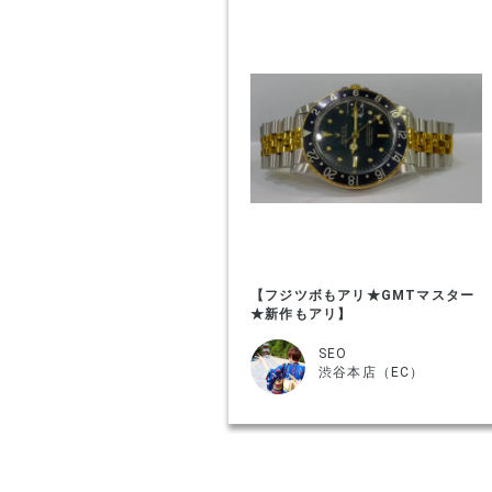
【フジツボもアリ★GMTマスター
★新作もアリ】
SEO
渋谷本店（EC）