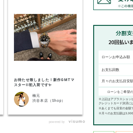
ローンお申込み額
お支払回数
お待たせ致しました！新作GMTマ
月々のお支払目安
スターII初入荷です✨
ローンをご希望
楠元
※上記はアプラスショッ
渋谷本店（Shop）
クレジットカード決済に
※あくまでも目安の金額
※月々のお支払額は3,00
powered by