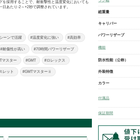
ラグ幅
グを採用することで、耐衝撃性と温度変化においても
日あたり-2～+2秒で調整されています。
総重量
キャリバー
パワーリザーブ
スシーンで活躍
#温度変化に強い
#高効率
機能
#耐傷性が高い
#70時間パワーリザーブ
防水性能（公称）
MTマスター
#GMT
#ロレックス
外装特徴
スレット
#GMTマスターⅱ
カラー
付属品
保証期間