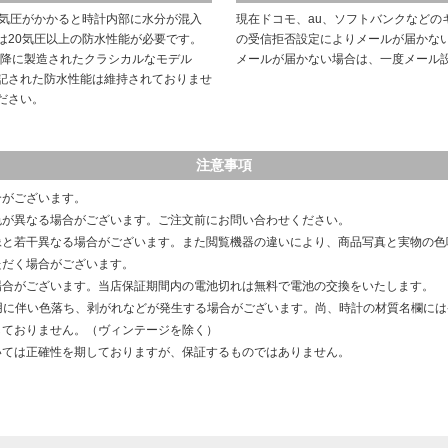
や気圧がかかると時計内部に水分が混入
現在ドコモ、au、ソフトバンクなどの
は20気圧以上の防水性能が必要です。
の受信拒否設定によりメールが届かな
以降に製造されたクラシカルなモデル
メールが届かない場合は、一度メール
記された防水性能は維持されておりませ
ださい。
注意事項
合がございます。
色が異なる場合がございます。ご注文前にお問い合わせください。
像と若干異なる場合がございます。また閲覧機器の違いにより、商品写真と実物の色
ただく場合がございます。
場合がございます。当店保証期間内の電池切れは無料で電池の交換をいたします。
用に伴い色落ち、剥がれなどが発生する場合がございます。尚、時計の材質名欄に
しておりません。（ヴィンテージを除く）
いては正確性を期しておりますが、保証するものではありません。