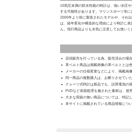
10気圧未満の防水性能の時計は、強い水圧
する可能性があります。マリンスポーツ等に
2000年より前に製造されたモデルや、それ
は、経年変化や構造的な理由により時計に表
ん。現行商品よりも水気に注意してお使いく
店頭販売を行っている為、販売済みの場
革ベルト商品は掲載画像の革ベルトとは
メーカーの仕様変更などにより、掲載画
同一商品の複数購入は、お断りさせてい
クォーツ式時計は新品でも、試用電池の
PVDなど表面処理を施された素材は、使
大きな瑕疵の無い商品については、特記
本サイトに掲載されている商品情報につ