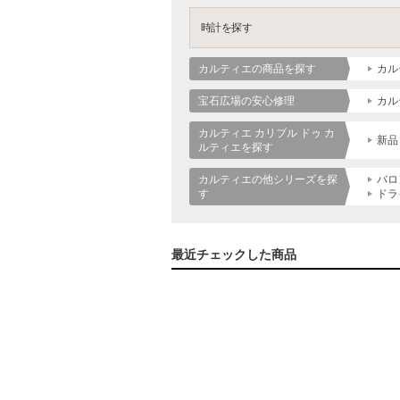
時計を探す
カルティエの商品を探す
カル
宝石広場の安心修理
カル
カルティエ カリブル ドゥ カ
新品
ルティエを探す
カルティエの他シリーズを探
バロ
す
ドラ
最近チェックした商品