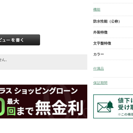
機能
防水性能（公称）
外装特徴
文字盤特徴
カラー
せん。
。
付属品
保証期間