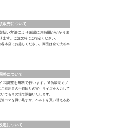
頭販売について
支払い方法により確認にお時間がかかりま
ります。
ご注文時にご指定ください。
渋谷本店にお越しください。商品は全て渋谷本
調整について
イズ調整を無料で行います。
通信販売でブ
にご着用者の手首回りの実寸サイズを入力して
だいてもその場で調整いたします。
別途コマを買い足すか、ベルトを買い替える必
設定について