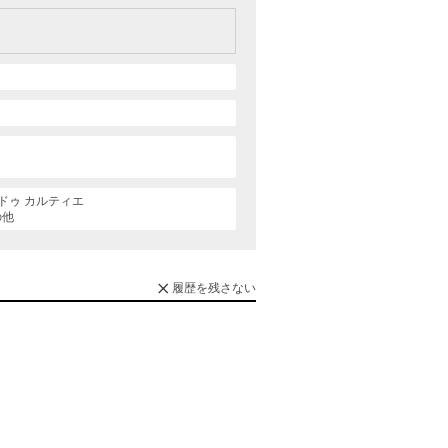
ドゥ カルティエ
の他
履歴を残さない