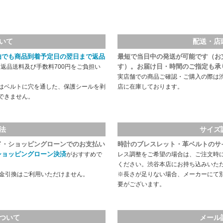
いて
配送・店
由でも商品到着予定日の翌日まで返品
最短で当日中の発送が可能です（お
す）。お届け日・時間のご指定も承
返品送料及び手数料700円をご負担い
実店舗での商品ご確認・ご購入の際は
はベルトに穴を通した、保護シールを剥
店に在庫しております。
できません。
法
サイズ
ド・ショッピングローンでのお支払い
時計のブレスレット・革ベルトのサ
ショッピングローン決済
がおすすめで
レス調整をご希望の場合は、ご注文時
ください。渋谷本店にお持ち込みいた
代金引換はご利用いただけません。
※長さが足りない場合、メーカーにて
要がございます。
ついて
メール