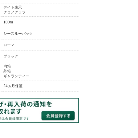
デイト表示
クロノグラフ
100m
シースルーバック
ローマ
ブラック
内箱
外箱
ギャランティー
24ヵ月保証