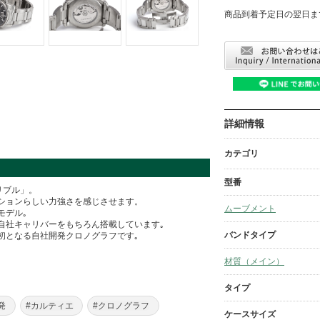
商品到着予定日の翌日ま
詳細情報
カテゴリ
型番
リブル」。
ションらしい力強さを感じさせます。
ムーブメント
モデル｡
自社キャリバーをもちろん搭載しています｡
バンドタイプ
初となる自社開発クロノグラフです｡
材質（メイン）
タイプ
発
#カルティエ
#クロノグラフ
ケースサイズ