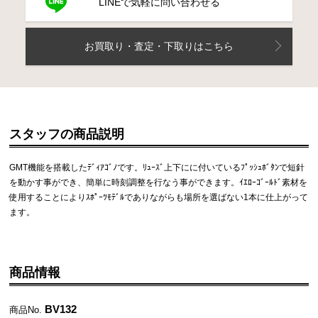
LINEで気軽に問い合わせる
お買取り・査定・下取りはこちら
スタッフの商品説明
GMT機能を搭載したﾃﾞｨｱｺﾞﾉです。ﾘｭｰｽﾞ上下にに付いているﾌﾟｯｼｭﾎﾞﾀﾝで短針
を動かす事ができ、簡単に時刻調整を行なう事ができます。ｲｴﾛｰｺﾞｰﾙﾄﾞ素材を
使用することによりｽﾎﾟｰﾂﾓﾃﾞﾙでありながらも場所を選ばない1本に仕上がって
ます。
商品情報
BV132
商品No.