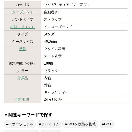
カテゴリ
ブルガリ ディアゴノ（新品）
ムーブメント
自動巻き
バンドタイプ
ストラップ
材質（メイン）
イエローゴールド
タイプ
メンズ
ケースサイズ
40.0mm
機能
２タイム表示
デイト表示
防水性能（公称）
100m
カラー
ブラック
付属品
内箱
外箱
ギャランティー
保証期間
24ヵ月保証
▼関連キーワードで探す
#スポーツモデル
#ディアゴノ
#GMTを機能を搭載
#GMT