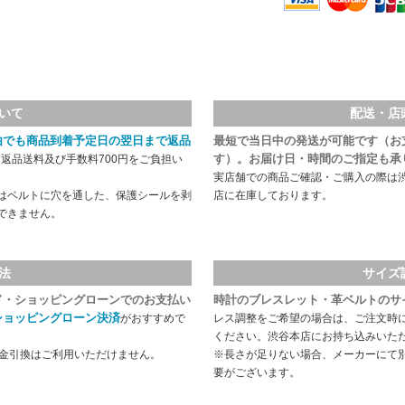
いて
配送・店
由でも商品到着予定日の翌日まで返品
最短で当日中の発送が可能です（お
す）。お届け日・時間のご指定も承
返品送料及び手数料700円をご負担い
実店舗での商品ご確認・ご購入の際は
はベルトに穴を通した、保護シールを剥
店に在庫しております。
できません。
法
サイズ
ド・ショッピングローンでのお支払い
時計のブレスレット・革ベルトのサ
ショッピングローン決済
がおすすめで
レス調整をご希望の場合は、ご注文時
ください。渋谷本店にお持ち込みいた
代金引換はご利用いただけません。
※長さが足りない場合、メーカーにて
要がございます。