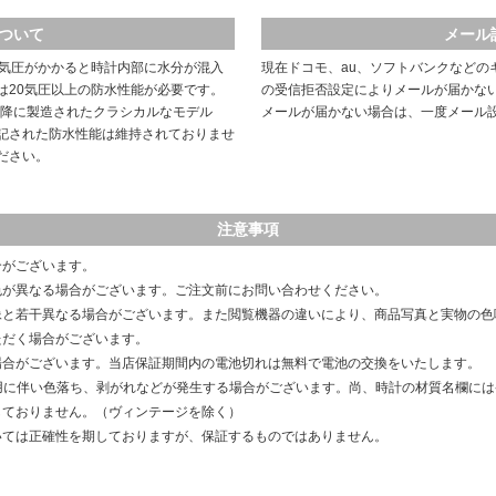
ついて
メール
や気圧がかかると時計内部に水分が混入
現在ドコモ、au、ソフトバンクなどの
は20気圧以上の防水性能が必要です。
の受信拒否設定によりメールが届かな
以降に製造されたクラシカルなモデル
メールが届かない場合は、一度メール
記された防水性能は維持されておりませ
ださい。
注意事項
合がございます。
色が異なる場合がございます。ご注文前にお問い合わせください。
像と若干異なる場合がございます。また閲覧機器の違いにより、商品写真と実物の色
ただく場合がございます。
場合がございます。当店保証期間内の電池切れは無料で電池の交換をいたします。
用に伴い色落ち、剥がれなどが発生する場合がございます。尚、時計の材質名欄に
しておりません。（ヴィンテージを除く）
いては正確性を期しておりますが、保証するものではありません。