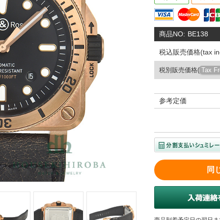
商品NO:
BE138
税込販売価格(tax inc
税別販売価格(
Tax F
参考定価
同
商品到着予定日の翌日ま