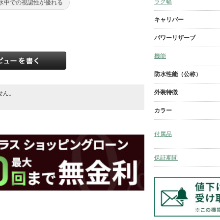
ラグ幅
#水中での視認性が優れる
キャリバー
パワーリザーブ
機能
防水性能（公称）
外装特徴
せん。
。
カラー
付属品
保証期間