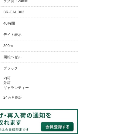
ラグ側：24mm
BR-CAL.302
40時間
デイト表示
300m
回転ベゼル
ブラック
内箱
外箱
ギャランティー
24ヵ月保証