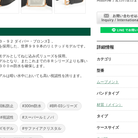
３－９２ ダイバー・ブロンズ】。
を採用した、世界９９９本のリミテッドモデルです。
詳細情報
モデルとしてねじ込み式リューズを採用。
カテゴリ
デルとなり、またこれまでのＢＲシリーズよりも厚い
３００ｍ防水を確保します。
型番
アルは暗い水中においても高い視認性を誇ります。
ムーブメント
バンドタイプ
材質（メイン）
回転防止
#300m防水
#BR-03シリーズ
タイプ
#視認性
#スーパールミノバ
ケースサイズ
ズモデル
#サファイアクリスタル