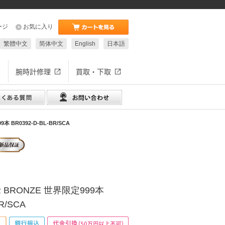
ージ
お気に入り
繁體中文
简体中文
English
日本語
腕時計修理
買取・下取
本 BR0392-D-BL-BR/SCA
VER BRONZE 世界限定999本
R/SCA