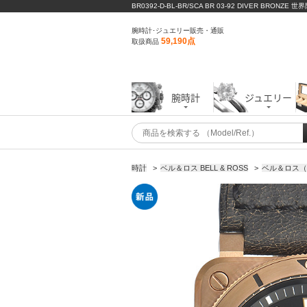
BR0392-D-BL-BR/SCA BR 03-92 DIVER BRONZ
腕時計･ジュエリー販売・通販
59,190点
取扱商品
腕時計
ジュエリー
時計
>
ベル＆ロス BELL & ROSS
>
ベル＆ロス（