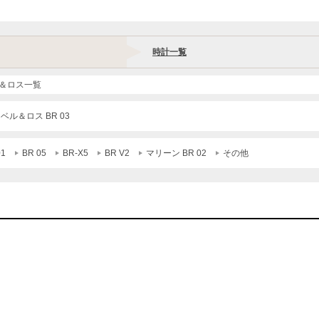
時計一覧
＆ロス一覧
 ベル＆ロス BR 03
01
BR 05
BR-X5
BR V2
マリーン BR 02
その他