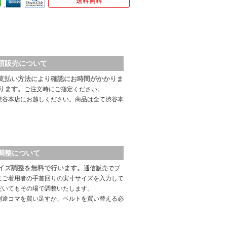
頭販売について
支払い方法により確認にお時間がかかりま
ります。
ご注文時にご指定ください。
渋谷本店にお越しください。商品は全て渋谷本
調整について
イズ調整を無料で行います。
通信販売でブ
にご着用者の手首回りの実寸サイズを入力して
だいてもその場で調整いたします。
別途コマを買い足すか、ベルトを買い替える必