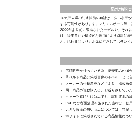
防水性能に
10気圧未満の防水性能の時計は、強い水圧
する可能性があります。マリンスポーツ等に
2000年より前に製造されたモデルや、それ
は、経年変化や構造的な理由により時計に表
ん。現行商品よりも水気に注意してお使いく
店頭販売を行っている為、販売済みの場
革ベルト商品は掲載画像の革ベルトとは
メーカーの仕様変更などにより、掲載画
同一商品の複数購入は、お断りさせてい
クォーツ式時計は新品でも、試用電池の
PVDなど表面処理を施された素材は、使
大きな瑕疵の無い商品については、特記
本サイトに掲載されている商品情報につ