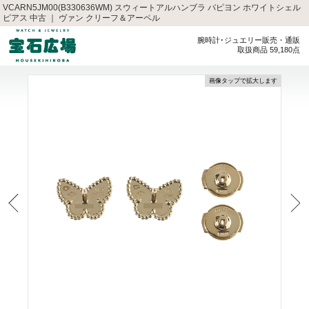
VCARN5JM00(B330636WM) スウィートアルハンブラ パピヨン ホワイトシェル
ピアス 中古 ｜ ヴァン クリーフ＆アーペル
腕時計･ジュエリー販売・通販
取扱商品 59,180点
画像タップで拡大します