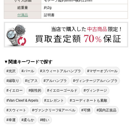
サイズ詳細
モチーフ縦約8mm×横約11mm
総重量
約2g
付属品
証明書
▼関連キーワードで探す
#光沢
#パール
#スウィートアルハンブラ
#マザーオブパール
#縁取り
#ピアス
#アルハンブラ
#ヴィンテージアルハンブラ
#イエロー
#個性的
#イエローゴールド
#ヴィンテージ
#Van Cleef & Arpels
#エレガント
#コーディネートも素敵
#スウィート
#ヴァンクリーフ&アーペル
#可憐
#国内正規品
#幸運
#柔らか
#軽い