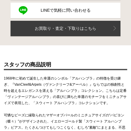
LINEで気軽に問い合わせる
お買取り・査定・下取りはこちら
スタッフの商品説明
1968年に初めて誕生した幸運のシンボル「アルハンブラ」の特徴を受け継
ぎ、『VanCleef&Arpels（ヴァンクリーフ&アーペル）』ならではの独創性と
時を超えるエレガンスを湛える「アルハンブラ」コレクション。こちらは定番
「ヴィンテージアルハンブラ」の喜びに満ちた幸運のモチーフをミニチュアサ
イズで表現した、「スウィート アルハンブラ」コレクションです。
可憐なビーズに縁取られたマザーオブパールのミニチュアサイズの“パピヨン
（蝶々）”がデザインされた、イエローゴールド製「スウィート アルハンブ
ラ」ピアス。たくさんつけてもしつこくなく、むしろ“素敵”にまとまる、不思