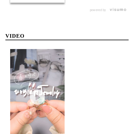
て...😌♡
powered by
VIDEO