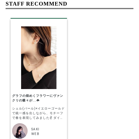
STAFF RECOMMEND
グラフの煌めくフラワーにヴァン
クリの蝶々が...☘️
シェル(パール)×イエローゴールド
で統一感を出しながら、モチーフ
で春を表現してみました✌️ ダイヤ
モンドが煌めくグラフのフラワー
にヴァンクリ スウィート アルハン
SAKI
ブラのパピヨン(蝶々)がひらひら
WEB
舞う。 そんな春日和を心待ちにし