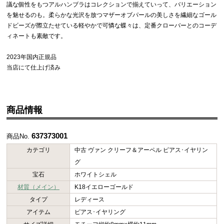
議な個性をもつアルハンブラはコレクションで揃えていって、バリエーション
を魅せるのも。柔らかな光沢を放つマザーオブパールの美しさを繊細なゴール
ドビーズが際立たせている軽やかで可憐な蝶々は、定番クローバーとのコーデ
ィネートも素敵です。
2023年国内正規品
当店にて仕上げ済み
商品情報
637373001
商品No.
カテゴリ
中古 ヴァン クリーフ＆アーペル ピアス･イヤリン
グ
宝石
ホワイトシェル
材質（メイン）
K18イエローゴールド
タイプ
レディース
アイテム
ピアス･イヤリング