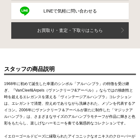
LINEで気軽に問い合わせる
お買取り・査定・下取りはこちら
スタッフの商品説明
1968年に初めて誕生した幸運のシンボル「アルハンブラ」の特徴を受け継
ぎ、『VanCleef&Arpels（ヴァンクリーフ&アーペル）』ならではの独創性と
時を超えるエレガンスを湛える「ヴィンテージアルハンブラ」コレクション
は、エレガントで清楚、控えめでありながら洗練された、メゾンを代表するア
イコン。2006年にヴァンクリーフ＆アーペルが新たに制作した「マジックア
ルハンブラ」は、さまざまなサイズのアルハンブラモチーフが作品に輝きと色
彩をもたらし、楽しげなハーモニーを奏でる魅惑的なコレクションです。
イエローゴールドビーズに縁取られたアイコニックなオニキスのクローバーが