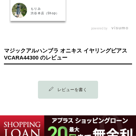
と思うのですが、着けてみると案
外つけやすいサイズかも……？ ク
もりみ
リップになっているので、落ちる
渋谷本店（Shop）
心配もなく、安心して着けられま
した！ スウィートやヴィンテージ
と比べると、小顔効果が狙えそう
powered by
なサイズです（笑）
マジックアルハンブラ オニキス イヤリングピアス
VCARA44300 のレビュー
レビューを書く