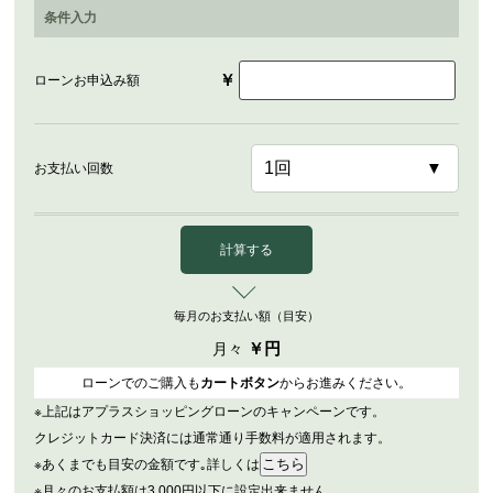
条件入力
￥
ローンお申込み額
お支払い回数
計算する
毎月のお支払い額（目安）
￥
円
月々
ローンでのご購入も
カートボタン
からお進みください。
※上記はアプラスショッピングローンのキャンペーンです。
クレジットカード決済には通常通り手数料が適用されます。
※あくまでも目安の金額です｡詳しくは
※月々のお支払額は3,000円以下に設定出来ません｡