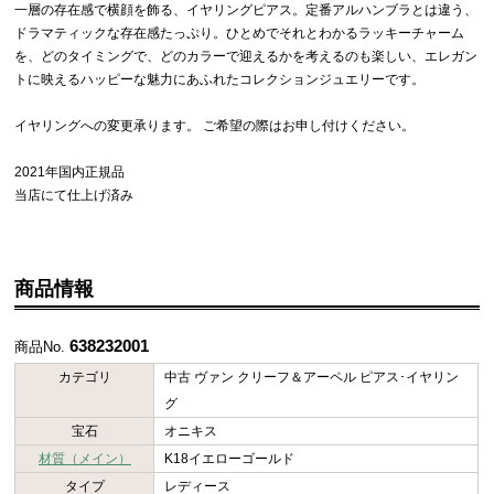
一層の存在感で横顔を飾る、イヤリングピアス。定番アルハンブラとは違う、
ドラマティックな存在感たっぷり。ひとめでそれとわかるラッキーチャーム
を、どのタイミングで、どのカラーで迎えるかを考えるのも楽しい、エレガン
トに映えるハッピーな魅力にあふれたコレクションジュエリーです。
イヤリングへの変更承ります。 ご希望の際はお申し付けください。
2021年国内正規品
当店にて仕上げ済み
商品情報
638232001
商品No.
カテゴリ
中古 ヴァン クリーフ＆アーペル ピアス･イヤリン
グ
宝石
オニキス
材質（メイン）
K18イエローゴールド
タイプ
レディース