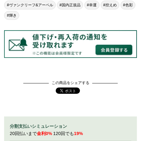
#ヴァンクリーフ&アーペル
#国内正規品
#幸運
#控えめ
#色彩
#輝き
この商品をシェアする
分割支払いシミュレーション
20回払いまで
金利0%
120回でも
19%