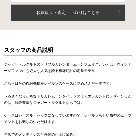
お買取り・査定・下取りはこちら
スタッフの商品説明
ジャガー・ルクルトのトリプルカレンダームーンフェイズといえば、ヴィンテ
ージファンにも絶大な人気を誇る複雑時計の定番モデル。
こちらはその複雑機構をレベルソのケースに詰め込んだ一本です。
うるさくなりがちなトリカレムーンをバランスよくエレガントにデザインした
のは、経験豊富なジャガー・ルクルトならでは。
ケースはシースルーバックになっていますので、レベルソらしい角型のムーブ
メントをお楽しみいただけます。
当店でのメンテナンスと外装の仕上げ済み。