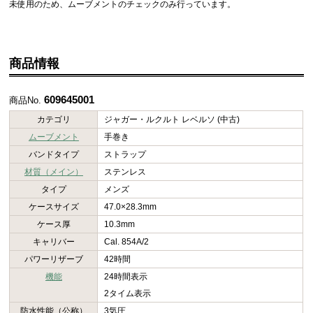
未使用のため、ムーブメントのチェックのみ行っています。
商品情報
609645001
商品No.
カテゴリ
ジャガー・ルクルト レベルソ (中古)
ムーブメント
手巻き
バンドタイプ
ストラップ
材質（メイン）
ステンレス
タイプ
メンズ
ケースサイズ
47.0×28.3mm
ケース厚
10.3mm
キャリバー
Cal. 854A/2
パワーリザーブ
42時間
機能
24時間表示
2タイム表示
防水性能（公称）
3気圧