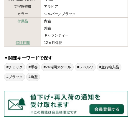
文字盤特徴
アラビア
カラー
シルバー／ブラック
付属品
内箱
外箱
ギャランティー
保証期間
12ヵ月保証
▼関連キーワードで探す
#チェック
#手巻
#24時間スケール
#レベルソ
#並行輸入品
#ブラック
#角型