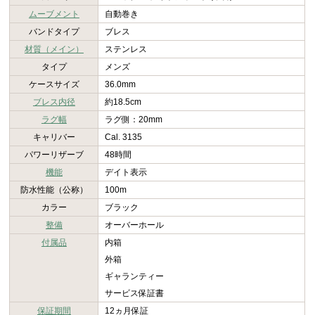
ムーブメント
自動巻き
バンドタイプ
ブレス
材質（メイン）
ステンレス
タイプ
メンズ
ケースサイズ
36.0mm
ブレス内径
約18.5cm
ラグ幅
ラグ側：20mm
キャリバー
Cal. 3135
パワーリザーブ
48時間
機能
デイト表示
防水性能（公称）
100m
カラー
ブラック
整備
オーバーホール
付属品
内箱
外箱
ギャランティー
サービス保証書
保証期間
12ヵ月保証