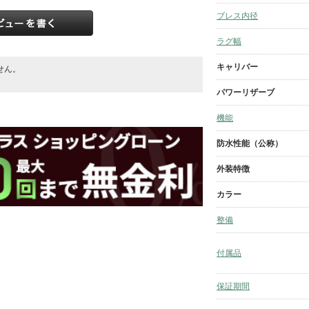
ブレス内径
ラグ幅
キャリバー
せん。
。
パワーリザーブ
機能
防水性能（公称）
外装特徴
カラー
整備
付属品
保証期間