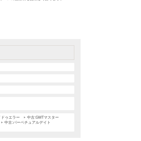
イドゥエラー
中古:GMTマスター
中古:パーペチュアルデイト