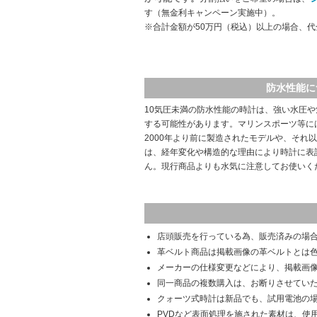
す（無金利キャンペーン実施中）。
※合計金額が50万円（税込）以上の場合、
防水性能に
10気圧未満の防水性能の時計は、強い水圧
する可能性があります。マリンスポーツ等に
2000年より前に製造されたモデルや、それ
は、経年変化や構造的な理由により時計に表
ん。現行商品よりも水気に注意してお使いく
店頭販売を行っている為、販売済みの場
革ベルト商品は掲載画像の革ベルトとは
メーカーの仕様変更などにより、掲載画
同一商品の複数購入は、お断りさせてい
クォーツ式時計は新品でも、試用電池の
PVDなど表面処理を施された素材は、使