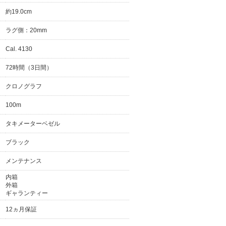
約19.0cm
ラグ側：20mm
Cal. 4130
72時間（3日間）
クロノグラフ
100m
タキメーターベゼル
ブラック
メンテナンス
内箱
外箱
ギャランティー
12ヵ月保証