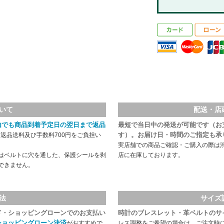
いて
配送・店
由でも商品到着予定日の翌日まで返品
最短で当日中の発送が可能です（お
す）。お届け日・時間のご指定も承
返品送料及び手数料700円をご負担い
実店舗での商品ご確認・ご購入の際は
はベルトに穴を通した、保護シールを剥
店に在庫しております。
できません。
法
サイズ
ド・ショッピングローンでのお支払い
時計のブレスレット・革ベルトのサ
ショッピングローン決済
がおすすめで
レス調整をご希望の場合は、ご注文時