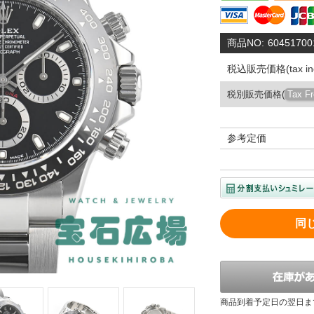
商品NO:
60451700
税込販売価格(tax inc
税別販売価格(
Tax F
参考定価
同
商品到着予定日の翌日ま