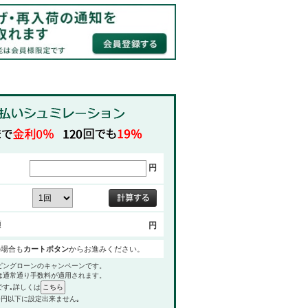
円
額
円
の場合も
カートボタン
からお進みください。
ピングローンのキャンペーンです。
は通常通り手数料が適用されます。
です｡詳しくは
0円以下に設定出来ません｡