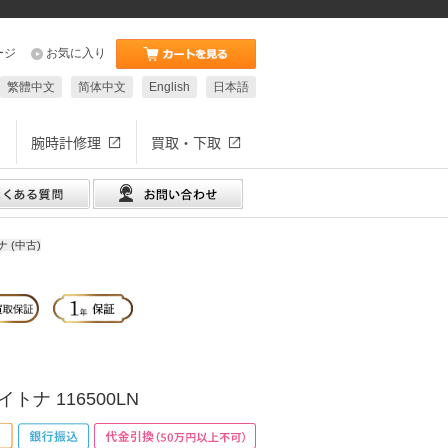
ージ
お気に入り
繁體中文
简体中文
English
日本語
腕時計修理
買取・下取
 (中古)
トナ 116500LN