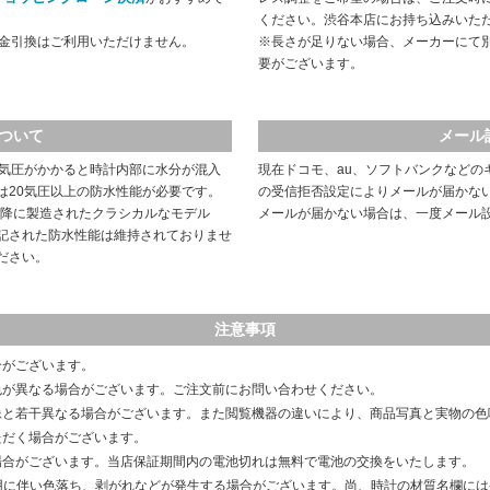
ください。渋谷本店にお持ち込みいた
代金引換はご利用いただけません。
※長さが足りない場合、メーカーにて
要がございます。
ついて
メール
や気圧がかかると時計内部に水分が混入
現在ドコモ、au、ソフトバンクなどの
は20気圧以上の防水性能が必要です。
の受信拒否設定によりメールが届かな
以降に製造されたクラシカルなモデル
メールが届かない場合は、一度メール
記された防水性能は維持されておりませ
ださい。
注意事項
合がございます。
色が異なる場合がございます。ご注文前にお問い合わせください。
像と若干異なる場合がございます。また閲覧機器の違いにより、商品写真と実物の色
ただく場合がございます。
場合がございます。当店保証期間内の電池切れは無料で電池の交換をいたします。
用に伴い色落ち、剥がれなどが発生する場合がございます。尚、時計の材質名欄に