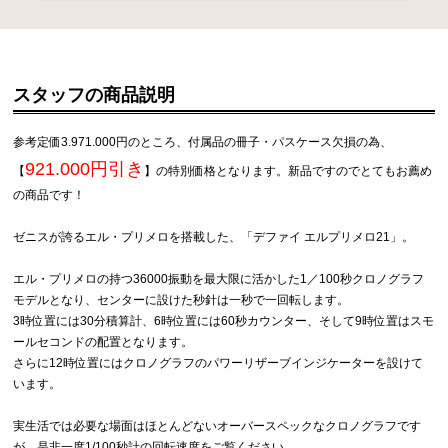
スタッフの商品説明
参考定価3.971.000円のところ、付属品の冊子・パスケース欠損の為、
921.000円引き
【
】の特別価格となります。新品ですのでとてもお薦め
の商品です！
ゼニスが誇るエル・プリメロを搭載した、「デファイ エルプリメロ21」。
エル・プリメロの持つ36000振動を最大限に活かした1／100秒クロノグラフ
モデルとなり、センターに設けた秒針は一秒で一回転します。
3時位置には30分積算計、6時位置には60秒カウンター、そして9時位置はスモ
ールセコンドの配置となります。
さらに12時位置にはクロノグラフのパワーリザーブインジケーターを設けて
います。
実生活では必要な場面はほとんどないオーバースペックなクロノグラフです
が、是非一度1/100秒計の回転速度をご覧ください。