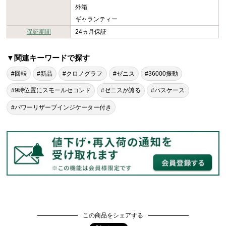
外箱
ギャランティー
保証期間
24ヵ月保証
▼関連キーワードで探す
#回転
#新品
#クロノグラフ
#ゼニス
#36000振動
#9時位置にスモールセコンド
#ゼニスが誇る
#パスケース
#パワーリザーブインジケーター付き
この商品をシェアする