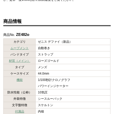
商品情報
ZE482o
商品No.
カテゴリ
ゼニス デファイ（新品）
ムーブメント
自動巻き
バンドタイプ
ストラップ
材質（メイン）
ローズゴールド
タイプ
メンズ
ケースサイズ
44.0mm
機能
1/100秒計クロノグラフ
パワーインジケーター
防水性能（公称）
10気圧
外装特徴
シースルーバック
文字盤特徴
スケルトン
付属品
内箱