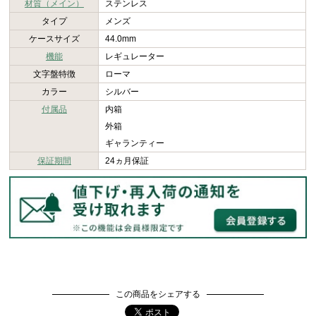
材質（メイン）
ステンレス
タイプ
メンズ
ケースサイズ
44.0mm
機能
レギュレーター
文字盤特徴
ローマ
カラー
シルバー
付属品
内箱
外箱
ギャランティー
保証期間
24ヵ月保証
この商品をシェアする