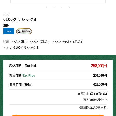
ジン
6100クラシックB
型番
時計
>
ジン Sinn
>
ジン（新品）
>
ジン その他（新品）
>
ジン 6100クラシックB
258,000円
税込価格 Tax incl
234,546円
税抜価格
Tax Free
418,000円
参考定価（税込）
在庫なし (Out of Stock)
再入荷連絡受付中
掲載価格は販売当時