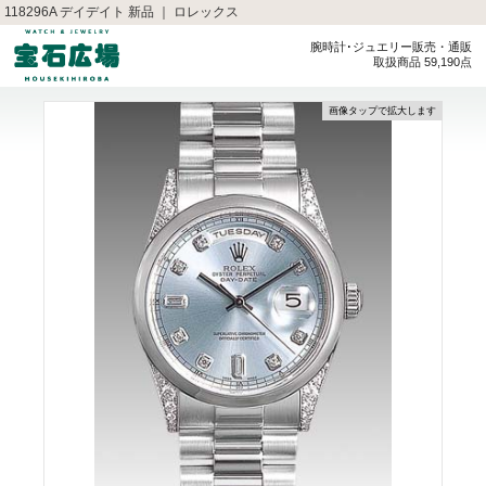
118296A デイデイト 新品 ｜ ロレックス
腕時計･ジュエリー販売・通販
取扱商品 59,190点
画像タップで拡大します