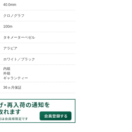
40.0mm
クロノグラフ
100m
タキメーターベゼル
アラビア
ホワイト／ブラック
内箱
外箱
ギャランティー
36ヵ月保証