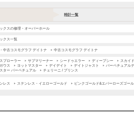
時計一覧
ックスの修理・オーバーホール
ックス一覧
・中古コスモグラフ デイトナ
中古コスモグラフ デイトナ
スプローラー
サブマリーナー
シードゥエラー
ディープシー
スカイ
ガウス
ヨットマスター
デイデイト
デイトジャスト
パーペチュアル
スター パーペチュアル
チェリーニ / プリンス
ンレス
ステンレス・イエローゴールド
ピンクゴールド&エバーローズゴー