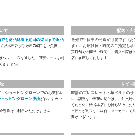
いて
配送・店
由でも商品到着予定日の翌日まで返品
最短で当日中の発送が可能です（お
す）。お届け日・時間のご指定も承
返品送料及び手数料700円をご負担い
実店舗での商品ご確認・ご購入の際は
はベルトに穴を通した、保護シールを剥
店に在庫しております。
できません。
法
サイズ
ド・ショッピングローンでのお支払い
時計のブレスレット・革ベルトのサ
ショッピングローン決済
がおすすめで
レス調整をご希望の場合は、ご注文時
ください。渋谷本店にお持ち込みいた
代金引換はご利用いただけません。
※長さが足りない場合、メーカーにて
要がございます。