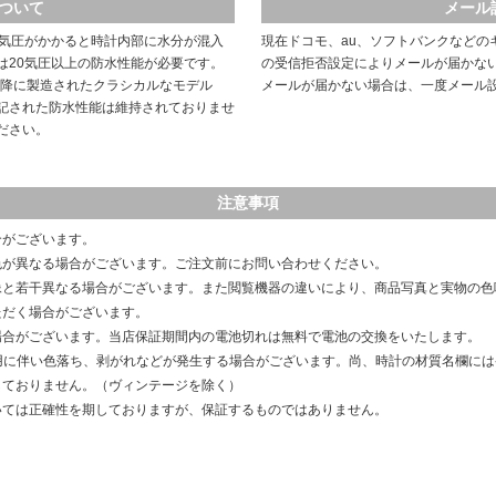
ついて
メール
や気圧がかかると時計内部に水分が混入
現在ドコモ、au、ソフトバンクなどの
は20気圧以上の防水性能が必要です。
の受信拒否設定によりメールが届かな
以降に製造されたクラシカルなモデル
メールが届かない場合は、一度メール
記された防水性能は維持されておりませ
ださい。
注意事項
合がございます。
色が異なる場合がございます。ご注文前にお問い合わせください。
像と若干異なる場合がございます。また閲覧機器の違いにより、商品写真と実物の色
ただく場合がございます。
場合がございます。当店保証期間内の電池切れは無料で電池の交換をいたします。
用に伴い色落ち、剥がれなどが発生する場合がございます。尚、時計の材質名欄に
しておりません。（ヴィンテージを除く）
いては正確性を期しておりますが、保証するものではありません。