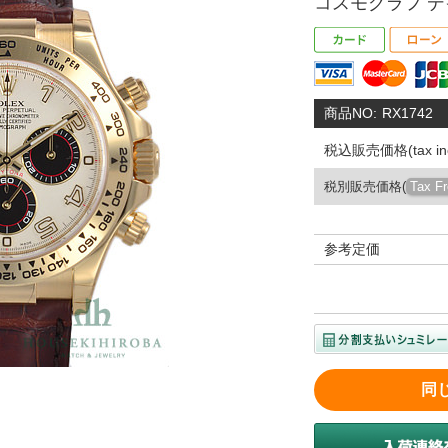
コスモグラフ デイ
商品NO:
RX1742
税込販売価格(tax inc
税別販売価格(
Tax F
参考定価
同