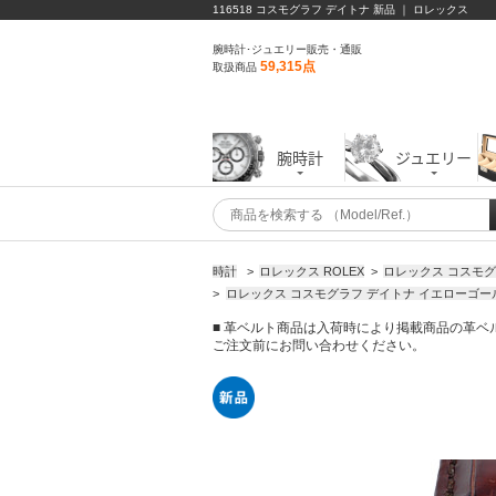
116518 コスモグラフ デイトナ 新品 ｜ ロレックス
腕時計･ジュエリー販売・通販
59,315点
取扱商品
腕時計
ジュエリー
時計
>
ロレックス ROLEX
>
ロレックス コスモ
>
ロレックス コスモグラフ デイトナ イエローゴ
■ 革ベルト商品は入荷時により掲載商品の革
ご注文前にお問い合わせください。