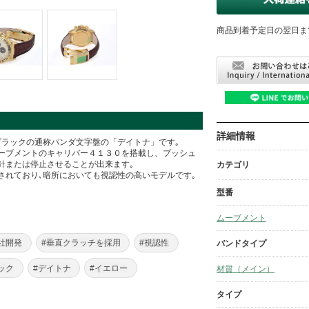
商品到着予定日の翌日ま
詳細情報
ブラックの通称パンダ文字盤の「デイトナ」です｡
ーブメントのキャリバー４１３０を搭載し、プッシュ
針または停止させることが出来ます｡
カテゴリ
されており､暗所においても視認性の高いモデルです｡
型番
ムーブメント
社開発
#垂直クラッチを採用
#視認性
バンドタイプ
ック
#デイトナ
#イエロー
材質（メイン）
タイプ