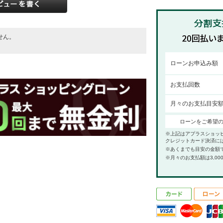
せん。
。
ローンお申込み額
お支払回数
月々のお支払目安
ローンをご希望
※上記はアプラスショッ
クレジットカード決済に
※あくまでも目安の金額
※月々のお支払額は3,00