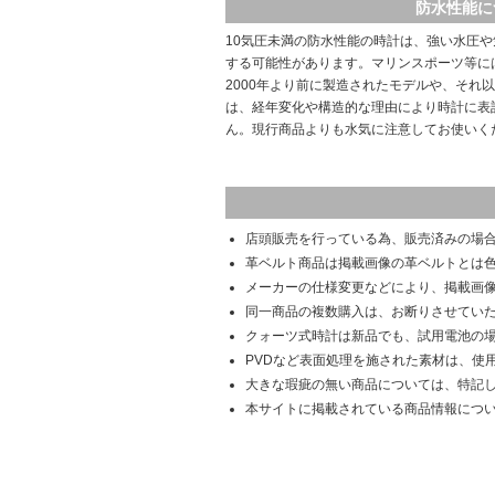
防水性能に
10気圧未満の防水性能の時計は、強い水圧
する可能性があります。マリンスポーツ等に
2000年より前に製造されたモデルや、それ
は、経年変化や構造的な理由により時計に表
ん。現行商品よりも水気に注意してお使いく
店頭販売を行っている為、販売済みの場
革ベルト商品は掲載画像の革ベルトとは
メーカーの仕様変更などにより、掲載画
同一商品の複数購入は、お断りさせてい
クォーツ式時計は新品でも、試用電池の
PVDなど表面処理を施された素材は、使
大きな瑕疵の無い商品については、特記
本サイトに掲載されている商品情報につ