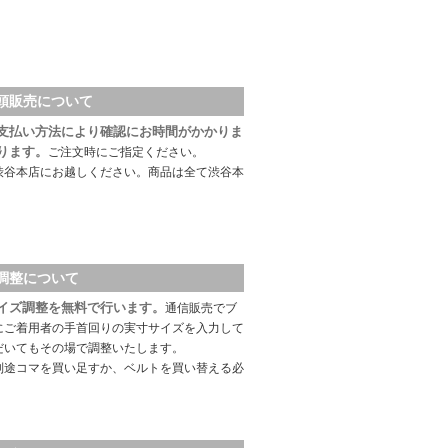
頭販売について
支払い方法により確認にお時間がかかりま
ります。
ご注文時にご指定ください。
渋谷本店にお越しください。商品は全て渋谷本
調整について
イズ調整を無料で行います。
通信販売でブ
にご着用者の手首回りの実寸サイズを入力して
だいてもその場で調整いたします。
別途コマを買い足すか、ベルトを買い替える必